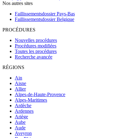
Nos autres sites
Faillissementsdossier
Pays-Bas
Faillissementsdossier
Belgique
PROCÉDURES
Nouvelles procédures
Procédures modifiées
Toutes les procédures
Recherche avancée
RÉGIONS
Ain
Aisne
Allier
Alpes-de-Haute-Provence
Alpes-Maritimes
Ardèche
Ardennes
Ariège
Aube
Aude
Aveyron