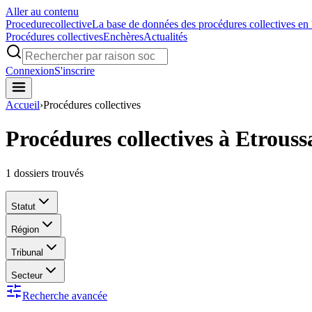
Aller au contenu
Procedure
collective
La base de données des procédures collectives en
Procédures collectives
Enchères
Actualités
Connexion
S'inscrire
Accueil
›
Procédures collectives
Procédures collectives à Etrouss
1
dossiers trouvés
Statut
Région
Tribunal
Secteur
Recherche avancée