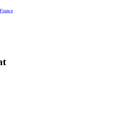
 France
at