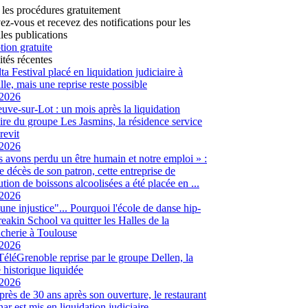
 les procédures gratuitement
vez-vous et recevez des notifications pour les
les publications
tion gratuite
ités récentes
ta Festival placé en liquidation judiciaire à
lle, mais une reprise reste possible
/2026
euve-sur-Lot : un mois après la liquidation
aire du groupe Les Jasmins, la résidence service
revit
/2026
 avons perdu un être humain et notre emploi » :
le décès de son patron, cette entreprise de
ution de boissons alcoolisées a été placée en ...
/2026
 une injustice"... Pourquoi l'école de danse hip-
eakin School va quitter les Halles de la
cherie à Toulouse
/2026
 TéléGrenoble reprise par le groupe Dellen, la
é historique liquidée
/2026
 près de 30 ans après son ouverture, le restaurant
ar est mis en liquidation judiciaire