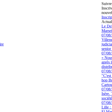
Suivre
Inscri
nouvel
Inscrip
Actual
Le Del
Marsei
07/08
Villen
ire
judici
senior 
07/08
« Nous
après 
distrib
07/08
"C'est
hop Br
Cartou
07/08
Isère.
sociét
07/08
Lille :
El Man