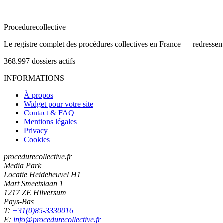
Procedure
collective
Le registre complet des procédures collectives en France — redressemen
368.997
dossiers actifs
INFORMATIONS
À propos
Widget pour votre site
Contact & FAQ
Mentions légales
Privacy
Cookies
procedurecollective.fr
Media Park
Locatie Heideheuvel H1
Mart Smeetslaan 1
1217 ZE Hilversum
Pays-Bas
T:
+31(0)85-3330016
E:
info@procedurecollective.fr