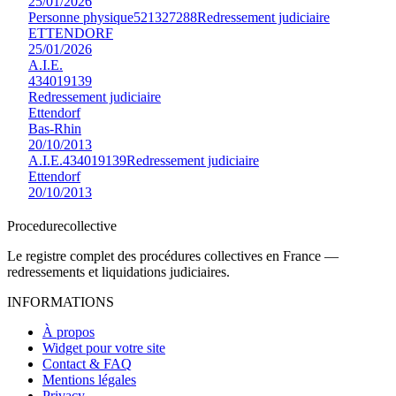
25/01/2026
Personne physique
521327288
Redressement judiciaire
ETTENDORF
25/01/2026
A.I.E.
434019139
Redressement judiciaire
Ettendorf
Bas-Rhin
20/10/2013
A.I.E.
434019139
Redressement judiciaire
Ettendorf
20/10/2013
Procedure
collective
Le registre complet des procédures collectives en France —
redressements et liquidations judiciaires.
INFORMATIONS
À propos
Widget pour votre site
Contact & FAQ
Mentions légales
Privacy