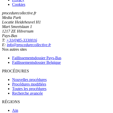
Cookies
procedurecollective.fr
Media Park
Locatie Heideheuvel H1
Mart Smeetslaan 1
1217 ZE Hilversum
Pays-Bas
T:
+31(0)85-3330016
E:
info@procedurecollective.fr
Nos autres sites
Faillissementsdossier
Pays-Bas
Faillissementsdossier
Belgique
PROCÉDURES
Nouvelles procédures
Procédures modifiées
Toutes les procédures
Recherche avancée
RÉGIONS
Ain