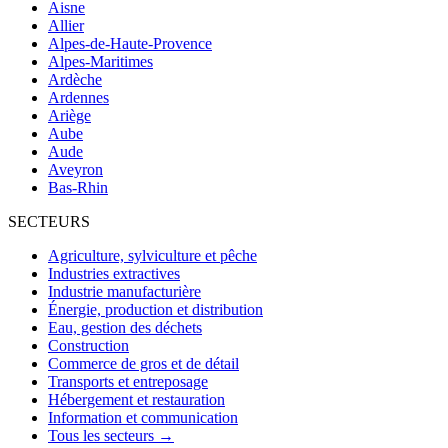
Aisne
Allier
Alpes-de-Haute-Provence
Alpes-Maritimes
Ardèche
Ardennes
Ariège
Aube
Aude
Aveyron
Bas-Rhin
SECTEURS
Agriculture, sylviculture et pêche
Industries extractives
Industrie manufacturière
Énergie, production et distribution
Eau, gestion des déchets
Construction
Commerce de gros et de détail
Transports et entreposage
Hébergement et restauration
Information et communication
Tous les secteurs →