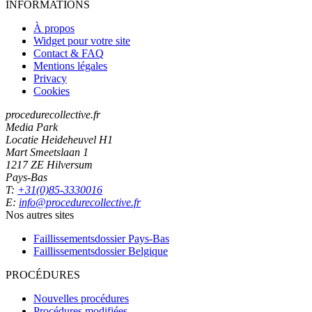
INFORMATIONS
À propos
Widget pour votre site
Contact & FAQ
Mentions légales
Privacy
Cookies
procedurecollective.fr
Media Park
Locatie Heideheuvel H1
Mart Smeetslaan 1
1217 ZE Hilversum
Pays-Bas
T:
+31(0)85-3330016
E:
info@procedurecollective.fr
Nos autres sites
Faillissementsdossier
Pays-Bas
Faillissementsdossier
Belgique
PROCÉDURES
Nouvelles procédures
Procédures modifiées