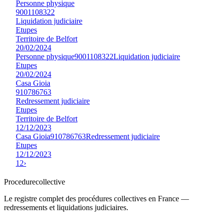
Personne physique
9001108322
Liquidation judiciaire
Etupes
Territoire de Belfort
20/02/2024
Personne physique
9001108322
Liquidation judiciaire
Etupes
20/02/2024
Casa Gioia
910786763
Redressement judiciaire
Etupes
Territoire de Belfort
12/12/2023
Casa Gioia
910786763
Redressement judiciaire
Etupes
12/12/2023
1
2
›
Procedure
collective
Le registre complet des procédures collectives en France —
redressements et liquidations judiciaires.