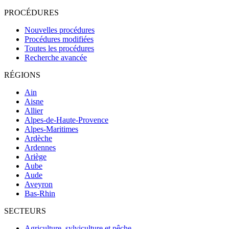
PROCÉDURES
Nouvelles procédures
Procédures modifiées
Toutes les procédures
Recherche avancée
RÉGIONS
Ain
Aisne
Allier
Alpes-de-Haute-Provence
Alpes-Maritimes
Ardèche
Ardennes
Ariège
Aube
Aude
Aveyron
Bas-Rhin
SECTEURS
Agriculture, sylviculture et pêche