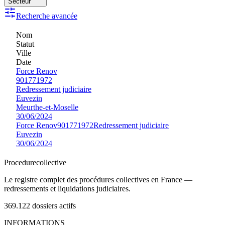
Secteur
Recherche avancée
Nom
Statut
Ville
Date
Force Renov
901771972
Redressement judiciaire
Euvezin
Meurthe-et-Moselle
30/06/2024
Force Renov
901771972
Redressement judiciaire
Euvezin
30/06/2024
Procedure
collective
Le registre complet des procédures collectives en France —
redressements et liquidations judiciaires.
369.122
dossiers actifs
INFORMATIONS