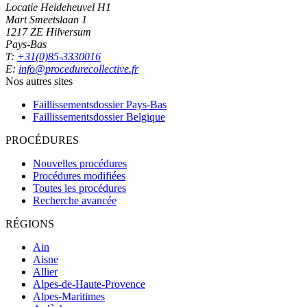
Locatie Heideheuvel H1
Mart Smeetslaan 1
1217 ZE Hilversum
Pays-Bas
T:
+31(0)85-3330016
E:
info@procedurecollective.fr
Nos autres sites
Faillissementsdossier
Pays-Bas
Faillissementsdossier
Belgique
PROCÉDURES
Nouvelles procédures
Procédures modifiées
Toutes les procédures
Recherche avancée
RÉGIONS
Ain
Aisne
Allier
Alpes-de-Haute-Provence
Alpes-Maritimes