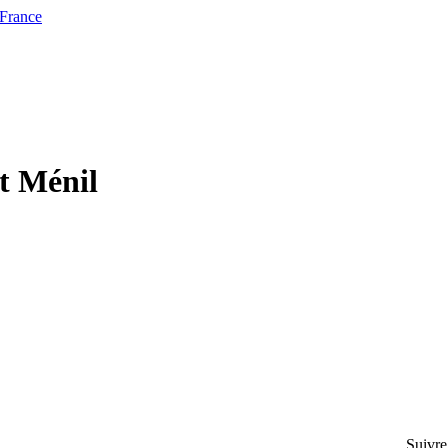
 France
et Ménil
Suivre