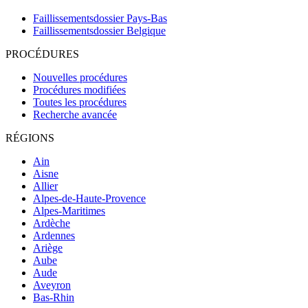
Faillissementsdossier
Pays-Bas
Faillissementsdossier
Belgique
PROCÉDURES
Nouvelles procédures
Procédures modifiées
Toutes les procédures
Recherche avancée
RÉGIONS
Ain
Aisne
Allier
Alpes-de-Haute-Provence
Alpes-Maritimes
Ardèche
Ardennes
Ariège
Aube
Aude
Aveyron
Bas-Rhin