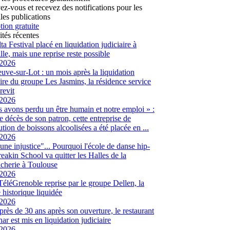
vez-vous et recevez des notifications pour les
les publications
tion gratuite
ités récentes
ta Festival placé en liquidation judiciaire à
lle, mais une reprise reste possible
/2026
euve-sur-Lot : un mois après la liquidation
aire du groupe Les Jasmins, la résidence service
revit
/2026
 avons perdu un être humain et notre emploi » :
le décès de son patron, cette entreprise de
ution de boissons alcoolisées a été placée en ...
/2026
 une injustice"... Pourquoi l'école de danse hip-
eakin School va quitter les Halles de la
cherie à Toulouse
/2026
 TéléGrenoble reprise par le groupe Dellen, la
é historique liquidée
/2026
 près de 30 ans après son ouverture, le restaurant
ar est mis en liquidation judiciaire
/2026