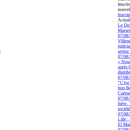
Inscri
nouvel
Inscrip
Actual
Le Del
Marsei
07/08
Villen
judici
e
senior 
07/08
« Nous
après 
distrib
07/08
"C'est
hop Br
Cartou
07/08
Isère.
sociét
07/08
Lille :
El Man
07/08