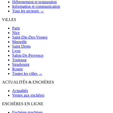
Hébergement et restauration
Information et communication
Tous les secteurs →
VILLES
Paris
Nice
Saint-Die-Des-Vosges
Marseille
Saint Denis
Lyon
Salon-De-Provence
Toulouse
Strasbourg
Rouen
Toutes les villes →
ACTUALITÉS & ENCHÈRES
Actualités
Ventes aux enchères
ENCHÈRES EN LIGNE
Enchères machines