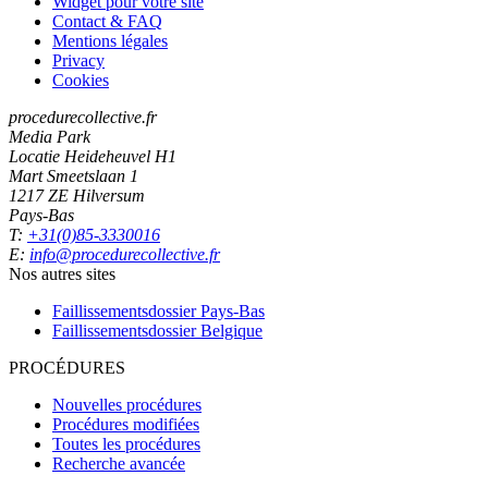
Widget pour votre site
Contact & FAQ
Mentions légales
Privacy
Cookies
procedurecollective.fr
Media Park
Locatie Heideheuvel H1
Mart Smeetslaan 1
1217 ZE Hilversum
Pays-Bas
T:
+31(0)85-3330016
E:
info@procedurecollective.fr
Nos autres sites
Faillissementsdossier
Pays-Bas
Faillissementsdossier
Belgique
PROCÉDURES
Nouvelles procédures
Procédures modifiées
Toutes les procédures
Recherche avancée