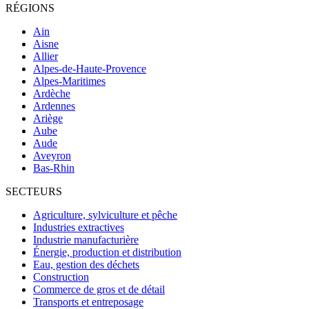
RÉGIONS
Ain
Aisne
Allier
Alpes-de-Haute-Provence
Alpes-Maritimes
Ardèche
Ardennes
Ariège
Aube
Aude
Aveyron
Bas-Rhin
SECTEURS
Agriculture, sylviculture et pêche
Industries extractives
Industrie manufacturière
Énergie, production et distribution
Eau, gestion des déchets
Construction
Commerce de gros et de détail
Transports et entreposage