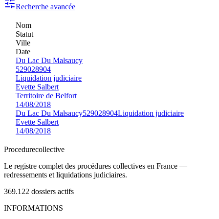
Recherche avancée
Nom
Statut
Ville
Date
Du Lac Du Malsaucy
529028904
Liquidation judiciaire
Evette Salbert
Territoire de Belfort
14/08/2018
Du Lac Du Malsaucy
529028904
Liquidation judiciaire
Evette Salbert
14/08/2018
Procedure
collective
Le registre complet des procédures collectives en France —
redressements et liquidations judiciaires.
369.122
dossiers actifs
INFORMATIONS