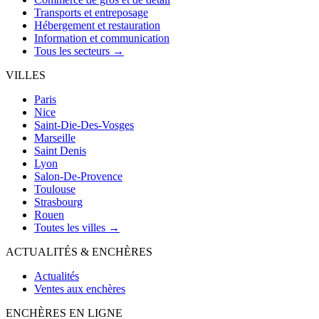
Transports et entreposage
Hébergement et restauration
Information et communication
Tous les secteurs →
VILLES
Paris
Nice
Saint-Die-Des-Vosges
Marseille
Saint Denis
Lyon
Salon-De-Provence
Toulouse
Strasbourg
Rouen
Toutes les villes →
ACTUALITÉS & ENCHÈRES
Actualités
Ventes aux enchères
ENCHÈRES EN LIGNE