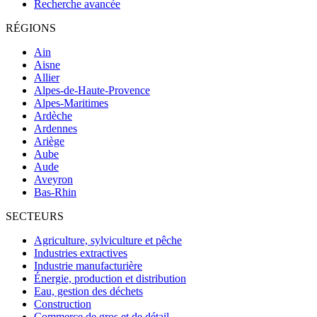
Recherche avancée
RÉGIONS
Ain
Aisne
Allier
Alpes-de-Haute-Provence
Alpes-Maritimes
Ardèche
Ardennes
Ariège
Aube
Aude
Aveyron
Bas-Rhin
SECTEURS
Agriculture, sylviculture et pêche
Industries extractives
Industrie manufacturière
Énergie, production et distribution
Eau, gestion des déchets
Construction
Commerce de gros et de détail