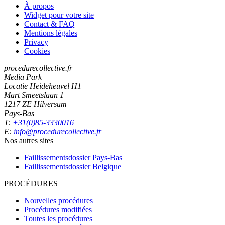
À propos
Widget pour votre site
Contact & FAQ
Mentions légales
Privacy
Cookies
procedurecollective.fr
Media Park
Locatie Heideheuvel H1
Mart Smeetslaan 1
1217 ZE Hilversum
Pays-Bas
T:
+31(0)85-3330016
E:
info@procedurecollective.fr
Nos autres sites
Faillissementsdossier
Pays-Bas
Faillissementsdossier
Belgique
PROCÉDURES
Nouvelles procédures
Procédures modifiées
Toutes les procédures