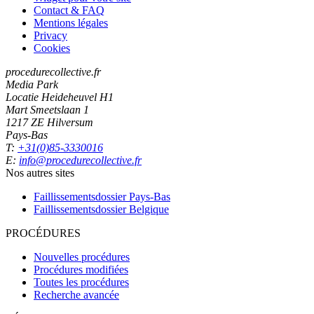
Contact & FAQ
Mentions légales
Privacy
Cookies
procedurecollective.fr
Media Park
Locatie Heideheuvel H1
Mart Smeetslaan 1
1217 ZE Hilversum
Pays-Bas
T:
+31(0)85-3330016
E:
info@procedurecollective.fr
Nos autres sites
Faillissementsdossier
Pays-Bas
Faillissementsdossier
Belgique
PROCÉDURES
Nouvelles procédures
Procédures modifiées
Toutes les procédures
Recherche avancée