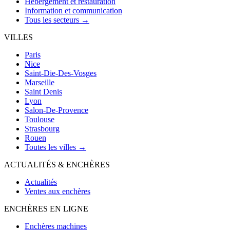
Hébergement et restauration
Information et communication
Tous les secteurs →
VILLES
Paris
Nice
Saint-Die-Des-Vosges
Marseille
Saint Denis
Lyon
Salon-De-Provence
Toulouse
Strasbourg
Rouen
Toutes les villes →
ACTUALITÉS & ENCHÈRES
Actualités
Ventes aux enchères
ENCHÈRES EN LIGNE
Enchères machines