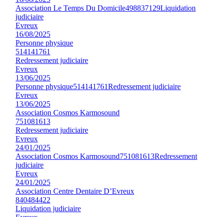
Association Le Temps Du Domicile
498837129
Liquidation
judiciaire
Evreux
16/08/2025
Personne physique
514141761
Redressement judiciaire
Evreux
13/06/2025
Personne physique
514141761
Redressement judiciaire
Evreux
13/06/2025
Association Cosmos Karmosound
751081613
Redressement judiciaire
Evreux
24/01/2025
Association Cosmos Karmosound
751081613
Redressement
judiciaire
Evreux
24/01/2025
Association Centre Dentaire D’Evreux
840484422
Liquidation judiciaire