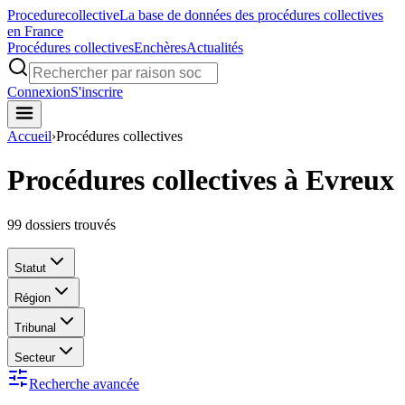
Procedure
collective
La base de données des procédures collectives
en France
Procédures collectives
Enchères
Actualités
Connexion
S'inscrire
Accueil
›
Procédures collectives
Procédures collectives à Evreux
99
dossiers trouvés
Statut
Région
Tribunal
Secteur
Recherche avancée