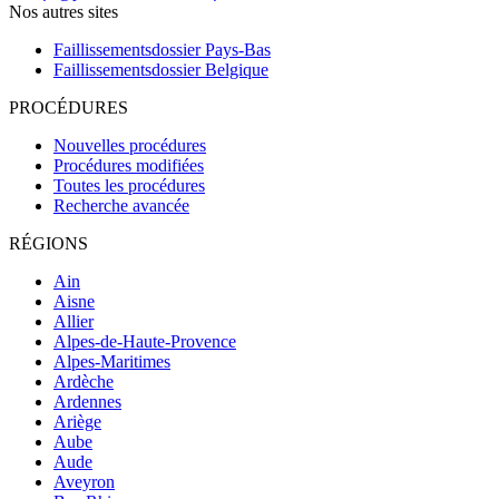
Nos autres sites
Faillissementsdossier
Pays-Bas
Faillissementsdossier
Belgique
PROCÉDURES
Nouvelles procédures
Procédures modifiées
Toutes les procédures
Recherche avancée
RÉGIONS
Ain
Aisne
Allier
Alpes-de-Haute-Provence
Alpes-Maritimes
Ardèche
Ardennes
Ariège
Aube
Aude
Aveyron