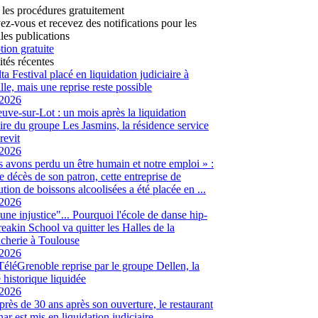
 les procédures gratuitement
vez-vous et recevez des notifications pour les
les publications
tion gratuite
ités récentes
ta Festival placé en liquidation judiciaire à
lle, mais une reprise reste possible
/2026
euve-sur-Lot : un mois après la liquidation
aire du groupe Les Jasmins, la résidence service
revit
/2026
 avons perdu un être humain et notre emploi » :
le décès de son patron, cette entreprise de
ution de boissons alcoolisées a été placée en ...
/2026
 une injustice"... Pourquoi l'école de danse hip-
eakin School va quitter les Halles de la
cherie à Toulouse
/2026
 TéléGrenoble reprise par le groupe Dellen, la
é historique liquidée
/2026
 près de 30 ans après son ouverture, le restaurant
ar est mis en liquidation judiciaire