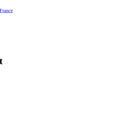
 France
t