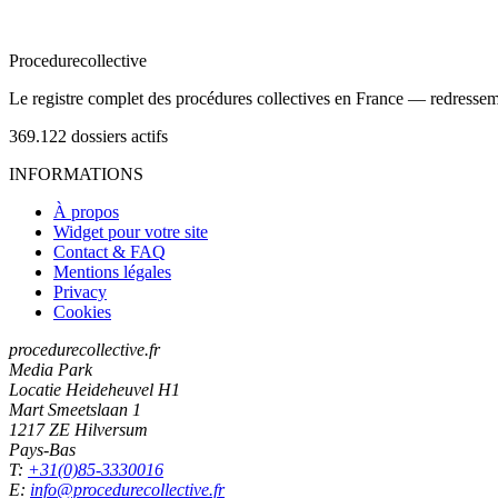
Procedure
collective
Le registre complet des procédures collectives en France — redressemen
369.122
dossiers actifs
INFORMATIONS
À propos
Widget pour votre site
Contact & FAQ
Mentions légales
Privacy
Cookies
procedurecollective.fr
Media Park
Locatie Heideheuvel H1
Mart Smeetslaan 1
1217 ZE Hilversum
Pays-Bas
T:
+31(0)85-3330016
E:
info@procedurecollective.fr