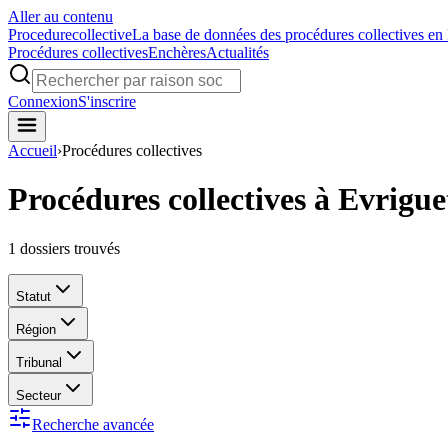
Aller au contenu
Procedure
collective
La base de données des procédures collectives en
Procédures collectives
Enchères
Actualités
Connexion
S'inscrire
Accueil
›
Procédures collectives
Procédures collectives à Evrigue
1
dossiers trouvés
Statut
Région
Tribunal
Secteur
Recherche avancée