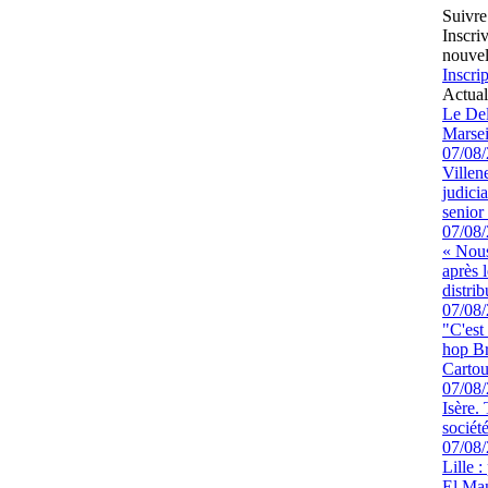
Suivre
Inscri
nouvel
Inscrip
Actual
Le Del
Marsei
07/08
Villen
judici
senior 
07/08
« Nous
après 
distrib
07/08
"C'est
hop Br
Cartou
07/08
Isère.
sociét
07/08
Lille :
El Man