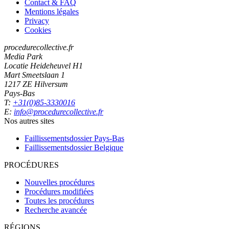
Contact & FAQ
Mentions légales
Privacy
Cookies
procedurecollective.fr
Media Park
Locatie Heideheuvel H1
Mart Smeetslaan 1
1217 ZE Hilversum
Pays-Bas
T:
+31(0)85-3330016
E:
info@procedurecollective.fr
Nos autres sites
Faillissementsdossier
Pays-Bas
Faillissementsdossier
Belgique
PROCÉDURES
Nouvelles procédures
Procédures modifiées
Toutes les procédures
Recherche avancée
RÉGIONS