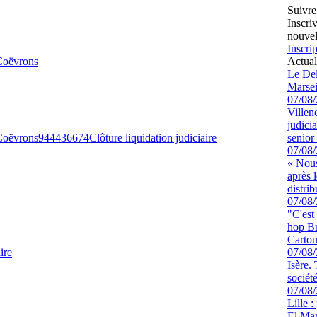
Suivre
Inscri
nouvel
Inscrip
Coëvrons
Actual
Le Del
Marsei
07/08
Villen
judici
Coëvrons
944436674
Clôture liquidation judiciaire
senior 
07/08
« Nous
après 
distrib
07/08
"C'est
hop Br
Cartou
ire
07/08
Isère.
sociét
07/08
Lille :
El Man