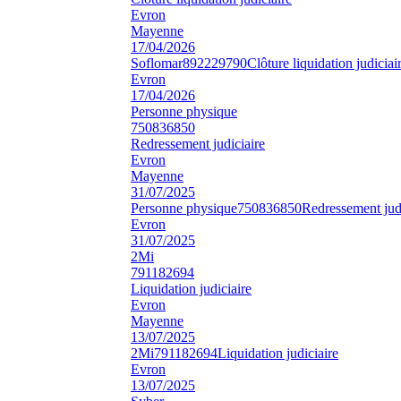
Evron
Mayenne
17/04/2026
Soflomar
892229790
Clôture liquidation judiciai
Evron
17/04/2026
Personne physique
750836850
Redressement judiciaire
Evron
Mayenne
31/07/2025
Personne physique
750836850
Redressement judi
Evron
31/07/2025
2Mi
791182694
Liquidation judiciaire
Evron
Mayenne
13/07/2025
2Mi
791182694
Liquidation judiciaire
Evron
13/07/2025