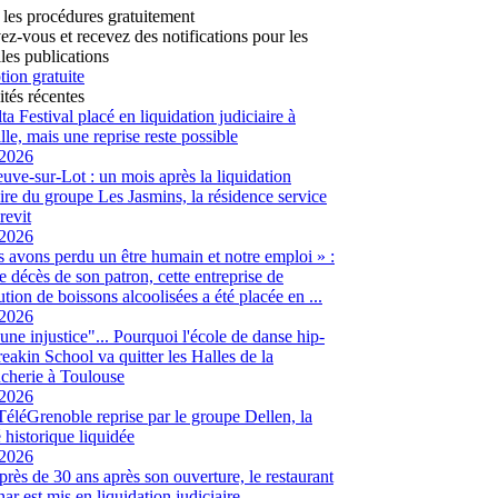
 les procédures gratuitement
vez-vous et recevez des notifications pour les
les publications
tion gratuite
ités récentes
ta Festival placé en liquidation judiciaire à
lle, mais une reprise reste possible
/2026
euve-sur-Lot : un mois après la liquidation
aire du groupe Les Jasmins, la résidence service
revit
/2026
 avons perdu un être humain et notre emploi » :
le décès de son patron, cette entreprise de
ution de boissons alcoolisées a été placée en ...
/2026
 une injustice"... Pourquoi l'école de danse hip-
eakin School va quitter les Halles de la
cherie à Toulouse
/2026
 TéléGrenoble reprise par le groupe Dellen, la
é historique liquidée
/2026
 près de 30 ans après son ouverture, le restaurant
ar est mis en liquidation judiciaire