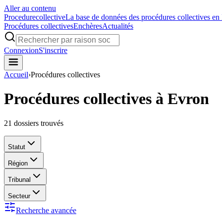
Aller au contenu
Procedure
collective
La base de données des procédures collectives en
Procédures collectives
Enchères
Actualités
Connexion
S'inscrire
Accueil
›
Procédures collectives
Procédures collectives à Evron
21
dossiers trouvés
Statut
Région
Tribunal
Secteur
Recherche avancée