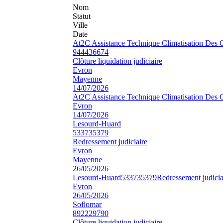
Nom
Statut
Ville
Date
At2C Assistance Technique Climatisation Des 
944436674
Clôture liquidation judiciaire
Evron
Mayenne
14/07/2026
At2C Assistance Technique Climatisation Des 
Evron
14/07/2026
Lesourd-Huard
533735379
Redressement judiciaire
Evron
Mayenne
26/05/2026
Lesourd-Huard
533735379
Redressement judicia
Evron
26/05/2026
Soflomar
892229790
Clôture liquidation judiciaire