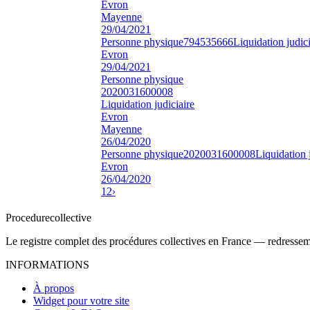
Evron
Mayenne
29/04/2021
Personne physique
794535666
Liquidation judici
Evron
29/04/2021
Personne physique
2020031600008
Liquidation judiciaire
Evron
Mayenne
26/04/2020
Personne physique
2020031600008
Liquidation 
Evron
26/04/2020
1
2
›
Procedure
collective
Le registre complet des procédures collectives en France — redressemen
INFORMATIONS
À propos
Widget pour votre site