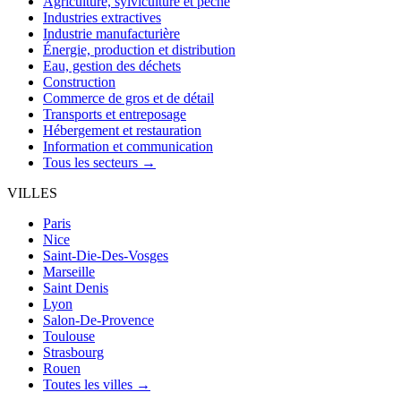
Agriculture, sylviculture et pêche
Industries extractives
Industrie manufacturière
Énergie, production et distribution
Eau, gestion des déchets
Construction
Commerce de gros et de détail
Transports et entreposage
Hébergement et restauration
Information et communication
Tous les secteurs →
VILLES
Paris
Nice
Saint-Die-Des-Vosges
Marseille
Saint Denis
Lyon
Salon-De-Provence
Toulouse
Strasbourg
Rouen
Toutes les villes →