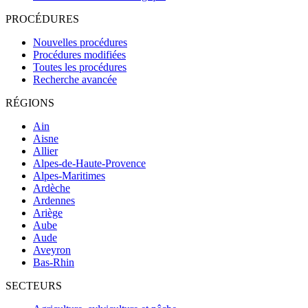
PROCÉDURES
Nouvelles procédures
Procédures modifiées
Toutes les procédures
Recherche avancée
RÉGIONS
Ain
Aisne
Allier
Alpes-de-Haute-Provence
Alpes-Maritimes
Ardèche
Ardennes
Ariège
Aube
Aude
Aveyron
Bas-Rhin
SECTEURS