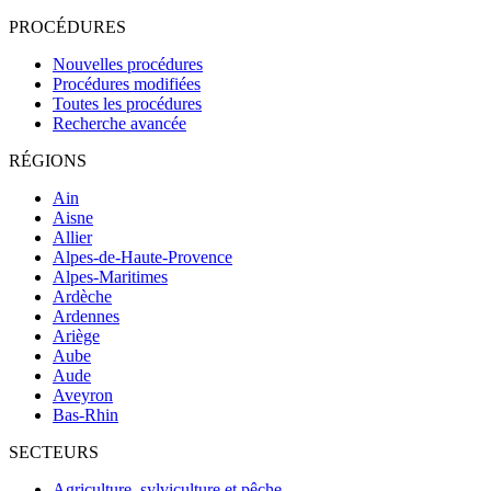
PROCÉDURES
Nouvelles procédures
Procédures modifiées
Toutes les procédures
Recherche avancée
RÉGIONS
Ain
Aisne
Allier
Alpes-de-Haute-Provence
Alpes-Maritimes
Ardèche
Ardennes
Ariège
Aube
Aude
Aveyron
Bas-Rhin
SECTEURS
Agriculture, sylviculture et pêche