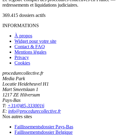
redressements et liquidations judiciaires.
369.415
dossiers actifs
INFORMATIONS
À propos
Widget pour votre site
Contact & FAQ
Mentions légales
Privacy
Cookies
procedurecollective.fr
Media Park
Locatie Heideheuvel H1
Mart Smeetslaan 1
1217 ZE Hilversum
Pays-Bas
T:
+31(0)85-3330016
E:
info@procedurecollective.fr
Nos autres sites
Faillissementsdossier
Pays-Bas
Faillissementsdossier
Belgique