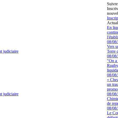
Suivre
Inscri
nouvel
Inscrip
Actual
En liq
continu
l'étab
08/08
Vers u
 judiciaire
Terre 
08/08
"On a 
Rugby 
liquida
08/08
« Chez
un tra
promot
 judiciaire
08/08
Chimie
de rep
08/08
Le Cot
défini