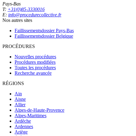
Pays-Bas
T:
+31(0)85-3330016
E:
info@procedurecollective.fr
Nos autres sites
Faillissementsdossier
Pays-Bas
Faillissementsdossier
Belgique
PROCÉDURES
Nouvelles procédures
Procédures modifiées
Toutes les procédures
Recherche avancée
RÉGIONS
Ain
Aisne
Allier
Alpes-de-Haute-Provence
Alpes-Maritimes
Ardèche
Ardennes
Ariège