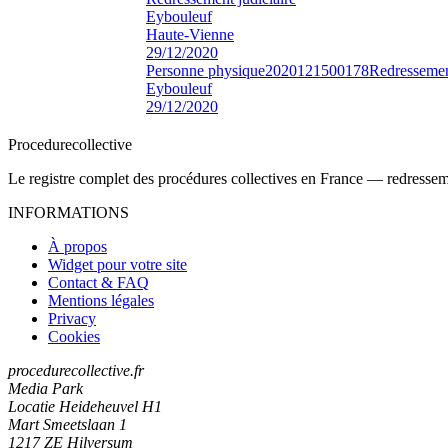
Eybouleuf
Haute-Vienne
29/12/2020
Personne physique
2020121500178
Redressement
Eybouleuf
29/12/2020
Procedure
collective
Le registre complet des procédures collectives en France — redressemen
INFORMATIONS
À propos
Widget pour votre site
Contact & FAQ
Mentions légales
Privacy
Cookies
procedurecollective.fr
Media Park
Locatie Heideheuvel H1
Mart Smeetslaan 1
1217 ZE Hilversum