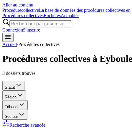
Aller au contenu
Procedure
collective
La base de données des procédures collectives en
Procédures collectives
Enchères
Actualités
Connexion
S'inscrire
Accueil
›
Procédures collectives
Procédures collectives à Eyboul
3
dossiers trouvés
Statut
Région
Tribunal
Secteur
Recherche avancée