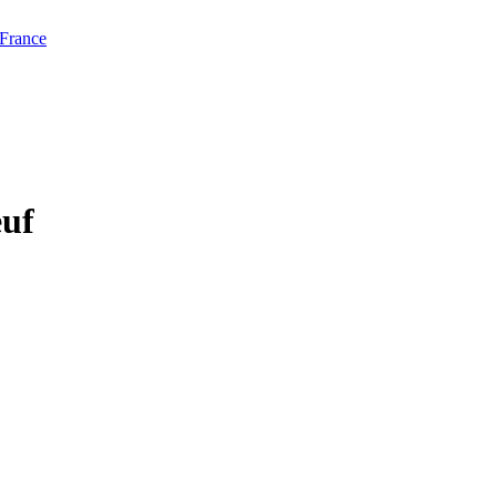
 France
euf