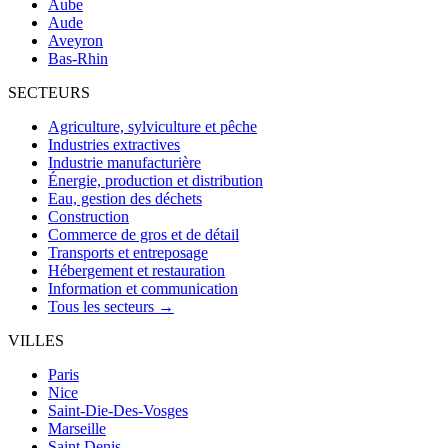
Aube
Aude
Aveyron
Bas-Rhin
SECTEURS
Agriculture, sylviculture et pêche
Industries extractives
Industrie manufacturière
Énergie, production et distribution
Eau, gestion des déchets
Construction
Commerce de gros et de détail
Transports et entreposage
Hébergement et restauration
Information et communication
Tous les secteurs →
VILLES
Paris
Nice
Saint-Die-Des-Vosges
Marseille
Saint Denis