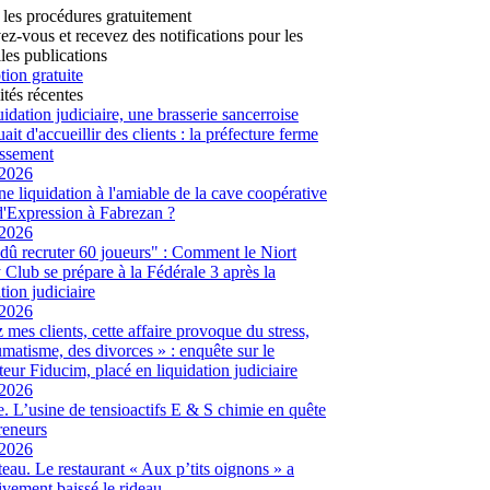
 les procédures gratuitement
vez-vous et recevez des notifications pour les
les publications
tion gratuite
ités récentes
uidation judiciaire, une brasserie sancerroise
ait d'accueillir des clients : la préfecture ferme
lissement
/2026
ne liquidation à l'amiable de la cave coopérative
d'Expression à Fabrezan ?
/2026
dû recruter 60 joueurs" : Comment le Niort
Club se prépare à la Fédérale 3 après la
tion judiciaire
/2026
 mes clients, cette affaire provoque du stress,
umatisme, des divorces » : enquête sur le
eur Fiducim, placé en liquidation judiciaire
/2026
. L’usine de tensioactifs E & S chimie en quête
reneurs
/2026
eau. Le restaurant « Aux p’tits oignons » a
tivement baissé le rideau