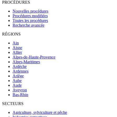
PROCÉDURES
Nouvelles procédures
Procédures modifiées
Toutes les procédures
Recherche avancée
RÉGIONS
Ain
Aisne
Allier
Alpes-de-Haute-Provence
Alpes-Maritimes
Ardèche
Ardennes
Ariège
Aube
Aude
Aveyron
Bas-Rhin
SECTEURS
Agriculture, sylviculture et pêche