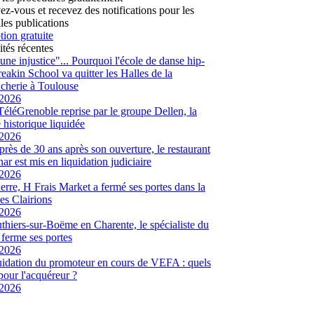
vez-vous et recevez des notifications pour les
les publications
tion gratuite
ités récentes
 une injustice"... Pourquoi l'école de danse hip-
eakin School va quitter les Halles de la
cherie à Toulouse
/2026
 TéléGrenoble reprise par le groupe Dellen, la
é historique liquidée
/2026
 près de 30 ans après son ouverture, le restaurant
ar est mis en liquidation judiciaire
/2026
rre, H Frais Market a fermé ses portes dans la
es Clairions
/2026
hiers-sur-Boëme en Charente, le spécialiste du
l ferme ses portes
/2026
uidation du promoteur en cours de VEFA : quels
 pour l'acquéreur ?
/2026