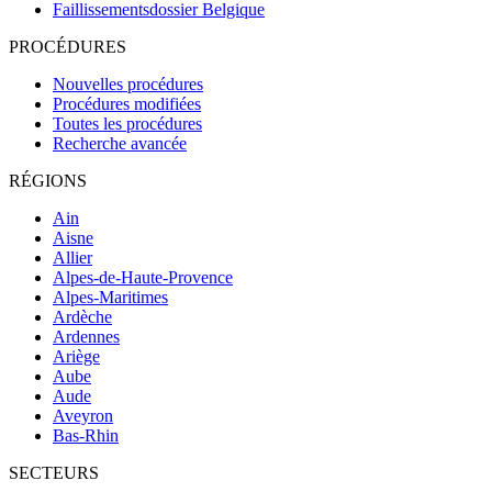
Faillissementsdossier
Belgique
PROCÉDURES
Nouvelles procédures
Procédures modifiées
Toutes les procédures
Recherche avancée
RÉGIONS
Ain
Aisne
Allier
Alpes-de-Haute-Provence
Alpes-Maritimes
Ardèche
Ardennes
Ariège
Aube
Aude
Aveyron
Bas-Rhin
SECTEURS