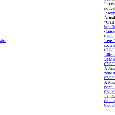
Inscri
nouvel
Inscrip
Actual
"C'est
hop Br
Cartou
07/08
aire
Isère.
sociét
07/08
Lille :
El Man
07/08
À Auxe
zone d
07/08
A Mout
portai
07/08
La liq
droits
07/08