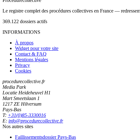
Procedure
collective
Le registre complet des procédures collectives en France — redressemen
369.122
dossiers actifs
INFORMATIONS
À propos
Widget pour votre site
Contact & FAQ
Mentions légales
Privacy
Cookies
procedurecollective.fr
Media Park
Locatie Heideheuvel H1
Mart Smeetslaan 1
1217 ZE Hilversum
Pays-Bas
T:
+31(0)85-3330016
E:
info@procedurecollective.fr
Nos autres sites
Faillissementsdossier
Pays-Bas