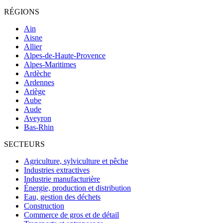
RÉGIONS
Ain
Aisne
Allier
Alpes-de-Haute-Provence
Alpes-Maritimes
Ardèche
Ardennes
Ariège
Aube
Aude
Aveyron
Bas-Rhin
SECTEURS
Agriculture, sylviculture et pêche
Industries extractives
Industrie manufacturière
Énergie, production et distribution
Eau, gestion des déchets
Construction
Commerce de gros et de détail