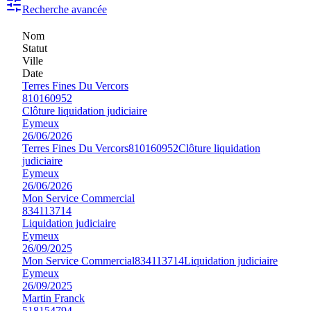
Recherche avancée
Nom
Statut
Ville
Date
Terres Fines Du Vercors
810160952
Clôture liquidation judiciaire
Eymeux
26/06/2026
Terres Fines Du Vercors
810160952
Clôture liquidation
judiciaire
Eymeux
26/06/2026
Mon Service Commercial
834113714
Liquidation judiciaire
Eymeux
26/09/2025
Mon Service Commercial
834113714
Liquidation judiciaire
Eymeux
26/09/2025
Martin Franck
518154794