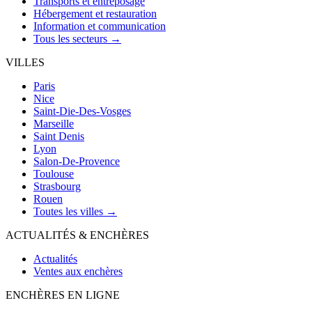
Transports et entreposage
Hébergement et restauration
Information et communication
Tous les secteurs →
VILLES
Paris
Nice
Saint-Die-Des-Vosges
Marseille
Saint Denis
Lyon
Salon-De-Provence
Toulouse
Strasbourg
Rouen
Toutes les villes →
ACTUALITÉS & ENCHÈRES
Actualités
Ventes aux enchères
ENCHÈRES EN LIGNE