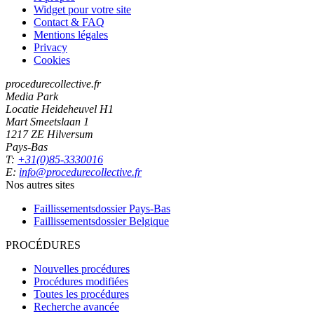
Widget pour votre site
Contact & FAQ
Mentions légales
Privacy
Cookies
procedurecollective.fr
Media Park
Locatie Heideheuvel H1
Mart Smeetslaan 1
1217 ZE Hilversum
Pays-Bas
T:
+31(0)85-3330016
E:
info@procedurecollective.fr
Nos autres sites
Faillissementsdossier
Pays-Bas
Faillissementsdossier
Belgique
PROCÉDURES
Nouvelles procédures
Procédures modifiées
Toutes les procédures
Recherche avancée