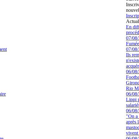
Inscri
nouvel
Inscrip
Actual
En dif
procéd
07/08
Fumée
ment
07/08
Ils re
n'exis
acquér
06/08
Footbal
Girond
Rio M
ire
06/08
Lippi 
salari
06/08
"On a 
après l
mastod
vivent 
re
06/08