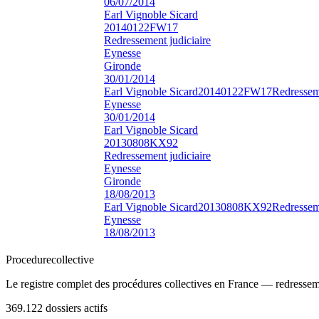
06/07/2014
Earl Vignoble Sicard
20140122FW17
Redressement judiciaire
Eynesse
Gironde
30/01/2014
Earl Vignoble Sicard
20140122FW17
Redresseme
Eynesse
30/01/2014
Earl Vignoble Sicard
20130808KX92
Redressement judiciaire
Eynesse
Gironde
18/08/2013
Earl Vignoble Sicard
20130808KX92
Redresseme
Eynesse
18/08/2013
Procedure
collective
Le registre complet des procédures collectives en France — redressemen
369.122
dossiers actifs