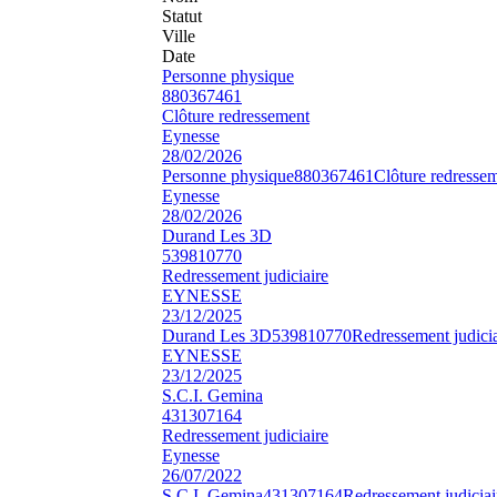
Statut
Ville
Date
Personne physique
880367461
Clôture redressement
Eynesse
28/02/2026
Personne physique
880367461
Clôture redresse
Eynesse
28/02/2026
Durand Les 3D
539810770
Redressement judiciaire
EYNESSE
23/12/2025
Durand Les 3D
539810770
Redressement judicia
EYNESSE
23/12/2025
S.C.I. Gemina
431307164
Redressement judiciaire
Eynesse
26/07/2022
S.C.I. Gemina
431307164
Redressement judiciai