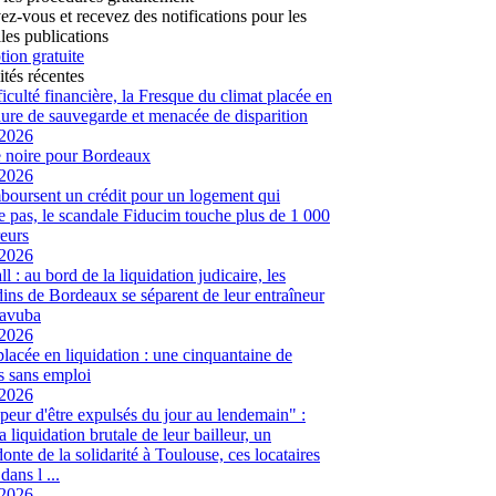
vez-vous et recevez des notifications pour les
les publications
tion gratuite
ités récentes
ficulté financière, la Fresque du climat placée en
ure de sauvegarde et menacée de disparition
/2026
 noire pour Bordeaux
/2026
mboursent un crédit pour un logement qui
te pas, le scandale Fiducim touche plus de 1 000
eurs
/2026
l : au bord de la liquidation judicaire, les
ins de Bordeaux se séparent de leur entraîneur
avuba
/2026
placée en liquidation : une cinquantaine de
és sans emploi
/2026
peur d'être expulsés du jour au lendemain" :
a liquidation brutale de leur bailleur, un
onte de la solidarité à Toulouse, ces locataires
dans l ...
/2026