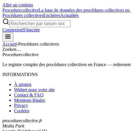
Aller au contenu
Procedure
collective
La base de données des procédures collectives en
Procédures collectives
Enchères
Actualités
Connexion
S'inscrire
Accueil
›
Procédures collectives
Zoeken…
Procedure
collective
Le registre complet des procédures collectives en France — redressemen
INFORMATIONS
À propos
Widget pour votre site
Contact & FAQ
Mentions légales
Privacy
Cookies
procedurecollective.fr
Media Park