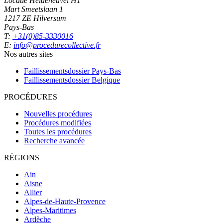
Locatie Heideheuvel H1
Mart Smeetslaan 1
1217 ZE Hilversum
Pays-Bas
T:
+31(0)85-3330016
E:
info@procedurecollective.fr
Nos autres sites
Faillissementsdossier
Pays-Bas
Faillissementsdossier
Belgique
PROCÉDURES
Nouvelles procédures
Procédures modifiées
Toutes les procédures
Recherche avancée
RÉGIONS
Ain
Aisne
Allier
Alpes-de-Haute-Provence
Alpes-Maritimes
Ardèche