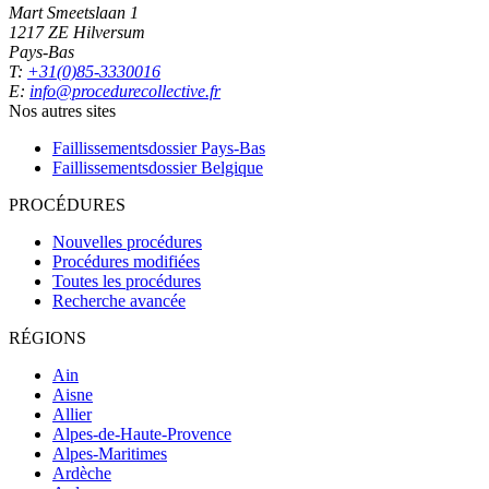
Mart Smeetslaan 1
1217 ZE Hilversum
Pays-Bas
T:
+31(0)85-3330016
E:
info@procedurecollective.fr
Nos autres sites
Faillissementsdossier
Pays-Bas
Faillissementsdossier
Belgique
PROCÉDURES
Nouvelles procédures
Procédures modifiées
Toutes les procédures
Recherche avancée
RÉGIONS
Ain
Aisne
Allier
Alpes-de-Haute-Provence
Alpes-Maritimes
Ardèche