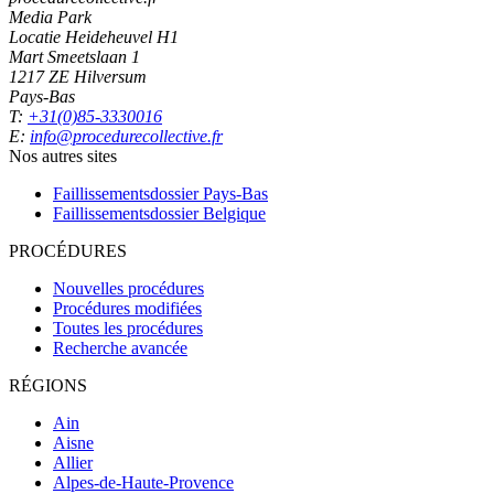
Media Park
Locatie Heideheuvel H1
Mart Smeetslaan 1
1217 ZE Hilversum
Pays-Bas
T:
+31(0)85-3330016
E:
info@procedurecollective.fr
Nos autres sites
Faillissementsdossier
Pays-Bas
Faillissementsdossier
Belgique
PROCÉDURES
Nouvelles procédures
Procédures modifiées
Toutes les procédures
Recherche avancée
RÉGIONS
Ain
Aisne
Allier
Alpes-de-Haute-Provence