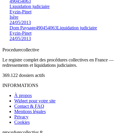
490454063
Liquidation judiciaire
Eyzin-Pinet
Isère
24/05/2013
Dom Paysage
490454063
Liquidation judiciaire
Eyzin-Pinet
24/05/2013
Procedure
collective
Le registre complet des procédures collectives en France —
redressements et liquidations judiciaires.
369.122
dossiers actifs
INFORMATIONS
À propos
Widget pour votre site
Contact & FAQ
Mentions légales
Privacy
Cookies
procedurecollective.fr