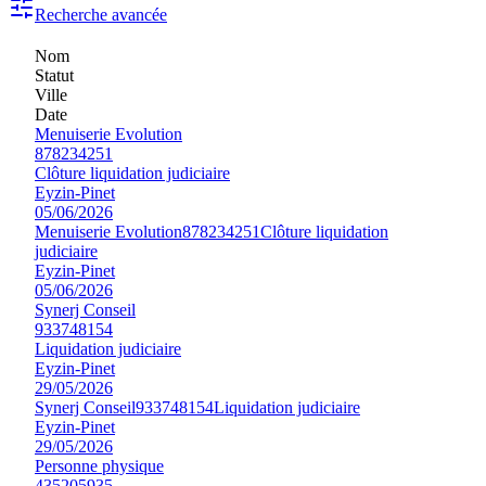
Recherche avancée
Nom
Statut
Ville
Date
Menuiserie Evolution
878234251
Clôture liquidation judiciaire
Eyzin-Pinet
05/06/2026
Menuiserie Evolution
878234251
Clôture liquidation
judiciaire
Eyzin-Pinet
05/06/2026
Synerj Conseil
933748154
Liquidation judiciaire
Eyzin-Pinet
29/05/2026
Synerj Conseil
933748154
Liquidation judiciaire
Eyzin-Pinet
29/05/2026
Personne physique
435205935