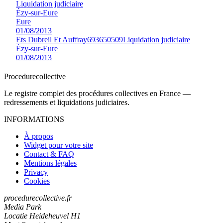
Liquidation judiciaire
Ézy-sur-Eure
Eure
01/08/2013
Ets Dubreil Et Auffray
693650509
Liquidation judiciaire
Ézy-sur-Eure
01/08/2013
Procedure
collective
Le registre complet des procédures collectives en France —
redressements et liquidations judiciaires.
INFORMATIONS
À propos
Widget pour votre site
Contact & FAQ
Mentions légales
Privacy
Cookies
procedurecollective.fr
Media Park
Locatie Heideheuvel H1