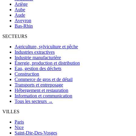
Ariège
Aube
Aude
Aveyron
Bas-Rhin
SECTEURS
Agriculture, sylviculture et pêche
Industries extractives
Industrie manufacturière
Énergie, production et distribution
Eau, gestion des déchets
Construction
Commerce de gros et de détail
Transports et entreposage
Hébergement et restauration
Information et communication
Tous les secteurs →
VILLES
Paris
Nice
Saint-Die-Des-Vosges