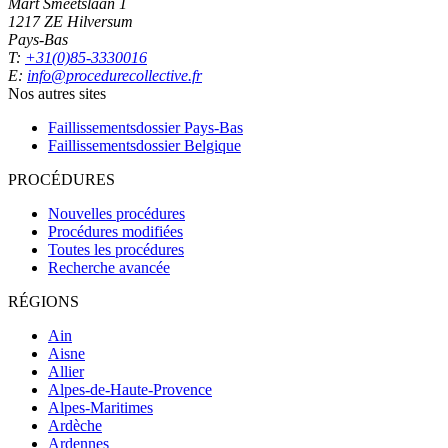
Mart Smeetslaan 1
1217 ZE Hilversum
Pays-Bas
T:
+31(0)85-3330016
E:
info@procedurecollective.fr
Nos autres sites
Faillissementsdossier
Pays-Bas
Faillissementsdossier
Belgique
PROCÉDURES
Nouvelles procédures
Procédures modifiées
Toutes les procédures
Recherche avancée
RÉGIONS
Ain
Aisne
Allier
Alpes-de-Haute-Provence
Alpes-Maritimes
Ardèche
Ardennes