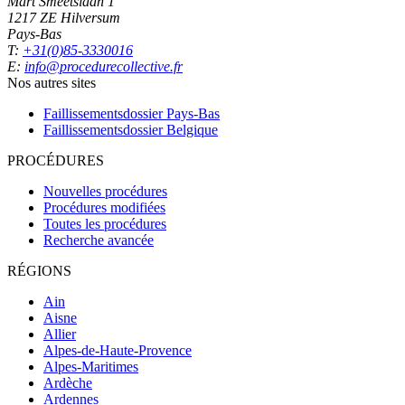
Mart Smeetslaan 1
1217 ZE Hilversum
Pays-Bas
T:
+31(0)85-3330016
E:
info@procedurecollective.fr
Nos autres sites
Faillissementsdossier
Pays-Bas
Faillissementsdossier
Belgique
PROCÉDURES
Nouvelles procédures
Procédures modifiées
Toutes les procédures
Recherche avancée
RÉGIONS
Ain
Aisne
Allier
Alpes-de-Haute-Provence
Alpes-Maritimes
Ardèche
Ardennes