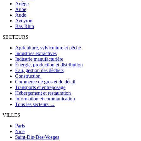
Ariège
Aube
Aude
Aveyron
Bas-Rhin
SECTEURS
Agriculture, sylviculture et pêche
Industries extractives
Industrie manufacturière
Énergie, production et distribution
Eau, gestion des déchets
Construction
Commerce de gros et de détail
Transports et entreposage
Hébergement et restauration
Information et communication
Tous les secteurs →
VILLES
Paris
Nice
Saint-Die-Des-Vosges