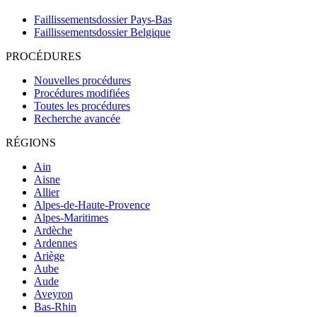
Faillissementsdossier
Pays-Bas
Faillissementsdossier
Belgique
PROCÉDURES
Nouvelles procédures
Procédures modifiées
Toutes les procédures
Recherche avancée
RÉGIONS
Ain
Aisne
Allier
Alpes-de-Haute-Provence
Alpes-Maritimes
Ardèche
Ardennes
Ariège
Aube
Aude
Aveyron
Bas-Rhin