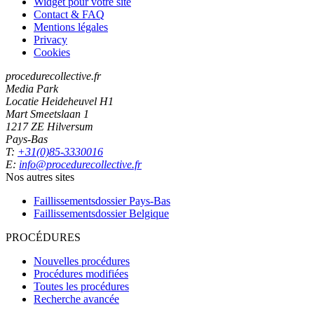
Widget pour votre site
Contact & FAQ
Mentions légales
Privacy
Cookies
procedurecollective.fr
Media Park
Locatie Heideheuvel H1
Mart Smeetslaan 1
1217 ZE Hilversum
Pays-Bas
T:
+31(0)85-3330016
E:
info@procedurecollective.fr
Nos autres sites
Faillissementsdossier
Pays-Bas
Faillissementsdossier
Belgique
PROCÉDURES
Nouvelles procédures
Procédures modifiées
Toutes les procédures
Recherche avancée