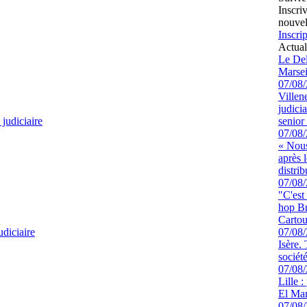
Inscri
nouvel
Inscrip
Actual
Le Del
Marsei
07/08
Villen
judici
 judiciaire
senior 
07/08
« Nous
après 
distrib
07/08
"C'est
hop Br
Cartou
udiciaire
07/08
Isère.
sociét
07/08
Lille :
El Man
07/08