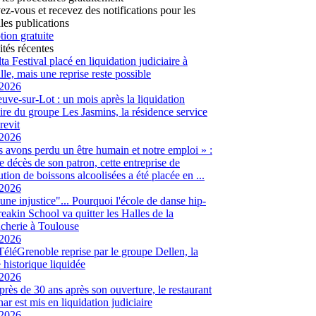
vez-vous et recevez des notifications pour les
les publications
tion gratuite
ités récentes
ta Festival placé en liquidation judiciaire à
lle, mais une reprise reste possible
/2026
euve-sur-Lot : un mois après la liquidation
aire du groupe Les Jasmins, la résidence service
revit
/2026
 avons perdu un être humain et notre emploi » :
le décès de son patron, cette entreprise de
ution de boissons alcoolisées a été placée en ...
/2026
 une injustice"... Pourquoi l'école de danse hip-
eakin School va quitter les Halles de la
cherie à Toulouse
/2026
 TéléGrenoble reprise par le groupe Dellen, la
é historique liquidée
/2026
 près de 30 ans après son ouverture, le restaurant
ar est mis en liquidation judiciaire
/2026