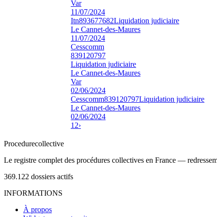
Var
11/07/2024
Itn
893677682
Liquidation judiciaire
Le Cannet-des-Maures
11/07/2024
Cesscomm
839120797
Liquidation judiciaire
Le Cannet-des-Maures
Var
02/06/2024
Cesscomm
839120797
Liquidation judiciaire
Le Cannet-des-Maures
02/06/2024
1
2
›
Procedure
collective
Le registre complet des procédures collectives en France — redressemen
369.122
dossiers actifs
INFORMATIONS
À propos