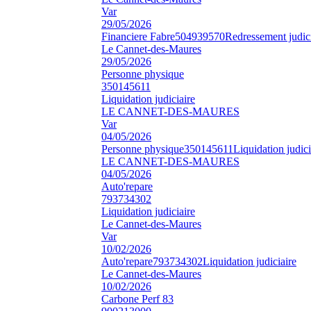
Var
29/05/2026
Financiere Fabre
504939570
Redressement judici
Le Cannet-des-Maures
29/05/2026
Personne physique
350145611
Liquidation judiciaire
LE CANNET-DES-MAURES
Var
04/05/2026
Personne physique
350145611
Liquidation judici
LE CANNET-DES-MAURES
04/05/2026
Auto'repare
793734302
Liquidation judiciaire
Le Cannet-des-Maures
Var
10/02/2026
Auto'repare
793734302
Liquidation judiciaire
Le Cannet-des-Maures
10/02/2026
Carbone Perf 83