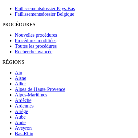
Faillissementsdossier
Pays-Bas
Faillissementsdossier
Belgique
PROCÉDURES
Nouvelles procédures
Procédures modifiées
Toutes les procédures
Recherche avancée
RÉGIONS
Ain
Aisne
Allier
Alpes-de-Haute-Provence
Alpes-Maritimes
Ardèche
Ardennes
Ariège
Aube
Aude
Aveyron
Bas-Rhin