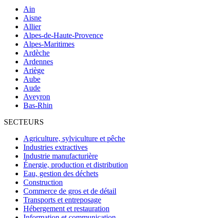
Ain
Aisne
Allier
Alpes-de-Haute-Provence
Alpes-Maritimes
Ardèche
Ardennes
Ariège
Aube
Aude
Aveyron
Bas-Rhin
SECTEURS
Agriculture, sylviculture et pêche
Industries extractives
Industrie manufacturière
Énergie, production et distribution
Eau, gestion des déchets
Construction
Commerce de gros et de détail
Transports et entreposage
Hébergement et restauration
Information et communication