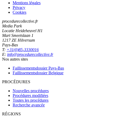
Mentions légales
Privacy
Cookies
procedurecollective.fr
Media Park
Locatie Heideheuvel H1
Mart Smeetslaan 1
1217 ZE Hilversum
Pays-Bas
T:
+31(0)85-3330016
E:
info@procedurecollective.fr
Nos autres sites
Faillissementsdossier
Pays-Bas
Faillissementsdossier
Belgique
PROCÉDURES
Nouvelles procédures
Procédures modifiées
Toutes les procédures
Recherche avancée
RÉGIONS