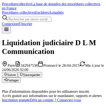
Procedure
collective
La base de données des procédures collectives
en France
Procédures collectives
Enchères
Actualités
Connexion
S'inscrire
Liquidation judiciaire
D L M
Communication
Paris
342947538
Prononcé le 28-04-2015
Mis à jour le
24/06/2026 02:00
Suivre
Sauvegarder
Partager
Plus d'informations disponibles pour les utilisateurs inscrits
Accès gratuit aux informations sur le mandataire, rapports et alertes
Inscription gratuite
Déjà un compte ? Connectez-vous