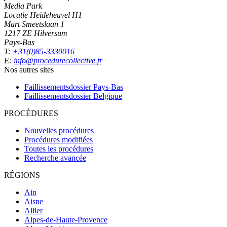
Media Park
Locatie Heideheuvel H1
Mart Smeetslaan 1
1217 ZE Hilversum
Pays-Bas
T:
+31(0)85-3330016
E:
info@procedurecollective.fr
Nos autres sites
Faillissementsdossier
Pays-Bas
Faillissementsdossier
Belgique
PROCÉDURES
Nouvelles procédures
Procédures modifiées
Toutes les procédures
Recherche avancée
RÉGIONS
Ain
Aisne
Allier
Alpes-de-Haute-Provence