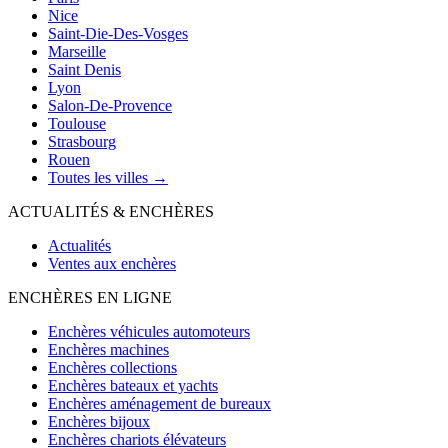
Nice
Saint-Die-Des-Vosges
Marseille
Saint Denis
Lyon
Salon-De-Provence
Toulouse
Strasbourg
Rouen
Toutes les villes →
ACTUALITÉS & ENCHÈRES
Actualités
Ventes aux enchères
ENCHÈRES EN LIGNE
Enchères véhicules automoteurs
Enchères machines
Enchères collections
Enchères bateaux et yachts
Enchères aménagement de bureaux
Enchères bijoux
Enchères chariots élévateurs