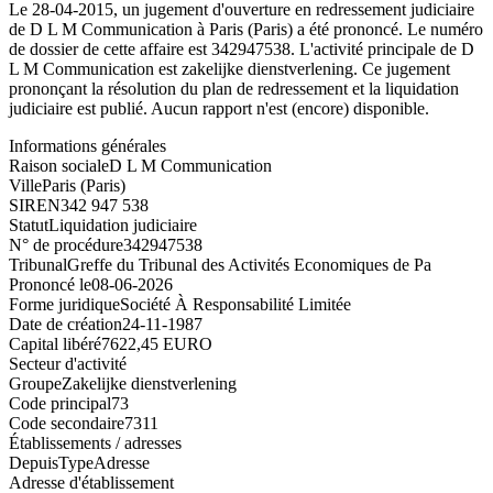
Le 28-04-2015, un jugement d'ouverture en redressement judiciaire
de D L M Communication à Paris (Paris) a été prononcé. Le numéro
de dossier de cette affaire est 342947538. L'activité principale de D
L M Communication est zakelijke dienstverlening. Ce jugement
prononçant la résolution du plan de redressement et la liquidation
judiciaire est publié. Aucun rapport n'est (encore) disponible.
Informations générales
Raison sociale
D L M Communication
Ville
Paris (Paris)
SIREN
342 947 538
Statut
Liquidation judiciaire
N° de procédure
342947538
Tribunal
Greffe du Tribunal des Activités Economiques de Pa
Prononcé le
08-06-2026
Forme juridique
Société À Responsabilité Limitée
Date de création
24-11-1987
Capital libéré
7622,45 EURO
Secteur d'activité
Groupe
Zakelijke dienstverlening
Code principal
73
Code secondaire
7311
Établissements / adresses
Depuis
Type
Adresse
Adresse d'établissement