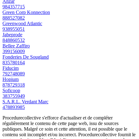
Anzar
984357715
Green Corp Konnection
888527082
Greenwood Atlantic
938955051
Jabeprode
848860532
Bellee Zaffiro
399156009
Fonderies De Sougland
835780164
Fiducim
792748089
Hopium
878729318
Soficoop
383755949
S.A.R.L. Verdant Marc
478893985
Procedurecollective s'efforce d'actualiser et de compléter
régulièrement le contenu de cette page web, issu de sources
publiques. Malgré ce soin et cette attention, il est possible que le
contenu soit incomplet et/ou incorrect. Procedurecollective fournit le