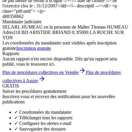
ne pas mettre de retour a la ligne --><!-- date de cloture --> de
l'exercice clos le : 31/12/2007</dd><!-- descriptif --></dl> <p
class="pdf-unit"> </p>
488358862
Mandataire judiciaire
SELARL HUMEAU en la personne de Maître Thomas HUMEAU
Adres
118 BD ARISTIDE BRIAND 0, 85000 LA ROCHE SUR
YON
Les coordonnées du mandataire sont visibles après inscription
gratuite
Inscription gratuite
Rapports
Aucun rapport n'est encore disponible. Dès qu'un rapport sera
publié, vous le trouverez ici.
Plus de procédures collectives en Vendée
Plus de procédures
collectives à Auzay
GRATIS
Suivre les procédures gratuitement
Inscrivez-vous et recevez des notifications pour les nouvelles
publications
✓
Coordonnées du mandataire
✓
Télécharger tous les rapports
✓
Configurer les alertes e-mail
✓
Sauvegarder des dossiers