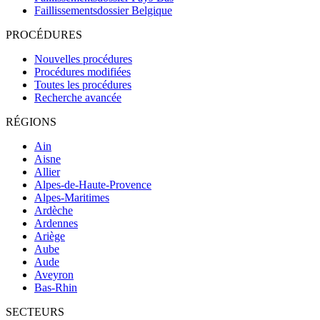
Faillissementsdossier
Belgique
PROCÉDURES
Nouvelles procédures
Procédures modifiées
Toutes les procédures
Recherche avancée
RÉGIONS
Ain
Aisne
Allier
Alpes-de-Haute-Provence
Alpes-Maritimes
Ardèche
Ardennes
Ariège
Aube
Aude
Aveyron
Bas-Rhin
SECTEURS