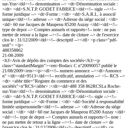
sur-Yon</dd><!-- denomination --> <dt>Dénomination sociale :
</dt> <dd>S.N.T.P. GODET FABRICE</dd><!-- sigle --><!--
forme juridique --> <dt>Forme : </dt> <dd>S.A.R.L. à associé
unique</dd><!-- adresse --> <dt>Adresse du siège social : </dt>
<dd> 60 rue Jacques de Maupeou 85200 Auzay </dd><dd><!--
type de depot --> Comptes annuels et rapports<!-- note : ne pas
mettre de retour a la ligne --><!-- date de cloture --> de l'exercice
clos le : 31/12/2009</dd><!-- descriptif --></dl> <p class="pdf-
unit"> </p>
488358862
21-08-2009
<h3>Avis de dépôts des comptes des sociétés</h3><p
class="standardMargin"><em>Bodacc C n°20090057 publié le
21/08/2009</em></p><dl><!-- numero annonce --><dt>Annonce
n° </dt><dd>9513</dd><!-- rectificatif, annulation --> <!-- RCS -->
<dt> <abbr title="Registre du commerce et des
sociétés">n°RCS</abbr> :</dt><dd>488 358 862RCSLa Roche-
sur-Yon</dd><!-- denomination --> <dt>Dénomination sociale :
</dt> <dd>S.N.T.P. GODET FABRICE</dd><!-- sigle --><!--
forme juridique --> <dt>Forme : </dt> <dd>Société à responsabilité
limitée unipersonnelle</dd><!-- adresse --> <dt>Adresse du siège
social : </dt> <dd> 60 rue Jacques de Maupeou 85200 Auzay </dd>
<dd><!-- type de depot --> Comptes annuels et rapports<!-- note :
ne pas mettre de retour a la ligne --><!-- date de cloture --> de
l'exercice clos le : 31/12/2008</dd><!-- descriptif --></dl> <p