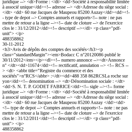
juridique --> <dt>Forme : </dt> <dd>Société à responsabilité limitée
à associé unique</dd><!-- adresse --> <dt>Adresse du siège social :
</dt> <dd> 60 rue Jacques de Maupeou 85200 Auzay</dd><dd><!-
- type de depot --> Comptes annuels et rapports<!-- note : ne pas
mettre de retour a la ligne --><!-- date de cloture --> de l'exercice
clos le : 31/12/2012</dd><!-- descriptif --></dl> <p class="pdf-
unit"> </p>
488358862
30-11-2012
<h3>Avis de dépôts des comptes des sociétés</h3><p
class="standardMargin"><em>Bodacc C n°20120086 publié le
30/11/2012</em></p><dl><!-- numero annonce --><dt>Annonce
n° </dt><dd>11674</dd><!-- rectificatif, annulation --> <!-- RCS --
> <dt> <abbr title="Registre du commerce et des
sociétés">n°RCS</abbr> :</dt><dd>488 358 862RCSLa roche sur
yon</dd><!-- denomination --> <dt>Dénomination sociale : </dt>
<dd>S. N. T. P. GODET FABRICE</dd><!-- sigle --><!-- forme
juridique --> <dt>Forme : </dt> <dd>Société à responsabilité limitée
à associé unique</dd><!-- adresse --> <dt>Adresse du siège social :
</dt> <dd> 60 rue Jacques de Maupeou 85200 Auzay </dd><dd>
<!-- type de depot --> Comptes annuels et rapports<!-- note : ne pas
mettre de retour a la ligne --><!-- date de cloture --> de l'exercice
clos le : 31/12/2011</dd><!-- descriptif --></dl> <p class="pdf-
unit"> </p>
488358862