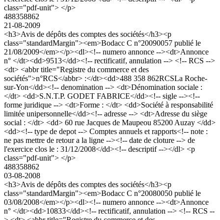
class="pdf-unit"> </p>
488358862
21-08-2009
<h3>Avis de dépôts des comptes des sociétés</h3><p
class="standardMargin"><em>Bodacc C n°20090057 publié le
21/08/2009</em></p><dl><!-- numero annonce --><dt>Annonce
n° </dt><dd>9513</dd><!-- rectificatif, annulation --> <!-- RCS -->
<dt> <abbr title="Registre du commerce et des
sociétés">n°RCS</abbr> :</dt><dd>488 358 862RCSLa Roche-
sur-Yon</dd><!-- denomination --> <dt>Dénomination sociale :
</dt> <dd>S.N.T.P. GODET FABRICE</dd><!-- sigle --><!--
forme juridique --> <dt>Forme : </dt> <dd>Société à responsabilité
limitée unipersonnelle</dd><!-- adresse --> <dt>Adresse du siège
social : </dt> <dd> 60 rue Jacques de Maupeou 85200 Auzay </dd>
<dd><!-- type de depot --> Comptes annuels et rapports<!-- note :
ne pas mettre de retour a la ligne --><!-- date de cloture --> de
l'exercice clos le : 31/12/2008</dd><!-- descriptif --></dl> <p
class="pdf-unit"> </p>
488358862
03-08-2008
<h3>Avis de dépôts des comptes des sociétés</h3><p
class="standardMargin"><em>Bodacc C n°20080050 publié le
03/08/2008</em></p><dl><!-- numero annonce --><dt>Annonce
n° </dt><dd>10833</dd><!-- rectificatif, annulation --> <!-- RCS --
> <dt> <abbr title="Registre du commerce et des