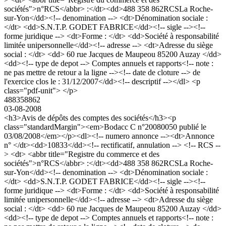
sociétés">n°RCS</abbr> :</dt><dd>488 358 862RCSLa Roche-
sur-Yon</dd><!-- denomination --> <dt>Dénomination sociale :
</dt> <dd>S.N.T.P. GODET FABRICE</dd><!-- sigle --><!--
forme juridique --> <dt>Forme : </dt> <dd>Société à responsabilité
limitée unipersonnelle</dd><!-- adresse --> <dt>Adresse du siège
social : </dt> <dd> 60 rue Jacques de Maupeou 85200 Auzay </dd>
<dd><!-- type de depot --> Comptes annuels et rapports<!-- note :
ne pas mettre de retour a la ligne --><!-- date de cloture --> de
l'exercice clos le : 31/12/2007</dd><!-- descriptif --></dl> <p
class="pdf-unit"> </p>
488358862
03-08-2008
<h3>Avis de dépôts des comptes des sociétés</h3><p
class="standardMargin"><em>Bodacc C n°20080050 publié le
03/08/2008</em></p><dl><!-- numero annonce --><dt>Annonce
n° </dt><dd>10833</dd><!-- rectificatif, annulation --> <!-- RCS --
> <dt> <abbr title="Registre du commerce et des
sociétés">n°RCS</abbr> :</dt><dd>488 358 862RCSLa Roche-
sur-Yon</dd><!-- denomination --> <dt>Dénomination sociale :
</dt> <dd>S.N.T.P. GODET FABRICE</dd><!-- sigle --><!--
forme juridique --> <dt>Forme : </dt> <dd>Société à responsabilité
limitée unipersonnelle</dd><!-- adresse --> <dt>Adresse du siège
social : </dt> <dd> 60 rue Jacques de Maupeou 85200 Auzay </dd>
<dd><!-- type de depot --> Comptes annuels et rapports<!-- note :