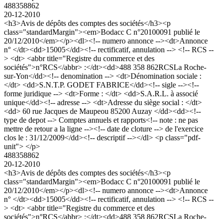
488358862
20-12-2010
<h3>Avis de dépôts des comptes des sociétés</h3><p
class="standardMargin"><em>Bodacc C n°20100091 publié le
20/12/2010</em></p><dl><!-- numero annonce --><dt>Annonce
n° </dt><dd>15005</dd><!-- rectificatif, annulation --> <!-- RCS --
> <dt> <abbr title="Registre du commerce et des
sociétés">n°RCS</abbr> :</dt><dd>488 358 862RCSLa Roche-
sur-Yon</dd><!-- denomination --> <dt>Dénomination sociale :
</dt> <dd>S.N.T.P. GODET FABRICE</dd><!-- sigle --><!--
forme juridique --> <dt>Forme : </dt> <dd>S.A.R.L. à associé
unique</dd><!-- adresse --> <dt>Adresse du siège social : </dt>
<dd> 60 rue Jacques de Maupeou 85200 Auzay </dd><dd><!--
type de depot --> Comptes annuels et rapports<!-- note : ne pas
mettre de retour a la ligne --><!-- date de cloture --> de l'exercice
clos le : 31/12/2009</dd><!-- descriptif --></dl> <p class="pdf-
unit"> </p>
488358862
20-12-2010
<h3>Avis de dépôts des comptes des sociétés</h3><p
class="standardMargin"><em>Bodacc C n°20100091 publié le
20/12/2010</em></p><dl><!-- numero annonce --><dt>Annonce
n° </dt><dd>15005</dd><!-- rectificatif, annulation --> <!-- RCS --
> <dt> <abbr title="Registre du commerce et des
sociétés">n°RCS</abbr> :</dt><dd>488 358 862RCSLa Roche-