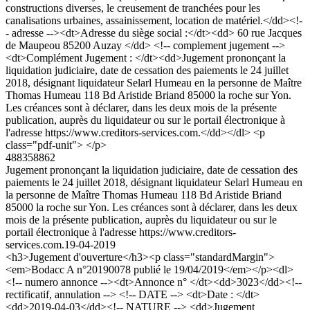
constructions diverses, le creusement de tranchées pour les
canalisations urbaines, assainissement, location de matériel.</dd><!-
- adresse --><dt>Adresse du siège social :</dt><dd> 60 rue Jacques
de Maupeou 85200 Auzay </dd> <!-- complement jugement -->
<dt>Complément Jugement : </dt><dd>Jugement prononçant la
liquidation judiciaire, date de cessation des paiements le 24 juillet
2018, désignant liquidateur Selarl Humeau en la personne de Maître
Thomas Humeau 118 Bd Aristide Briand 85000 la roche sur Yon.
Les créances sont à déclarer, dans les deux mois de la présente
publication, auprès du liquidateur ou sur le portail électronique à
l'adresse https://www.creditors-services.com.</dd></dl> <p
class="pdf-unit"> </p>
488358862
Jugement prononçant la liquidation judiciaire, date de cessation des
paiements le 24 juillet 2018, désignant liquidateur Selarl Humeau en
la personne de Maître Thomas Humeau 118 Bd Aristide Briand
85000 la roche sur Yon. Les créances sont à déclarer, dans les deux
mois de la présente publication, auprès du liquidateur ou sur le
portail électronique à l'adresse https://www.creditors-
services.com.
19-04-2019
<h3>Jugement d'ouverture</h3><p class="standardMargin">
<em>Bodacc A n°20190078 publié le 19/04/2019</em></p><dl>
<!-- numero annonce --><dt>Annonce n° </dt><dd>3023</dd><!--
rectificatif, annulation --> <!-- DATE --> <dt>Date : </dt>
<dd>2019-04-03</dd><!-- NATURE --> <dd>Jugement