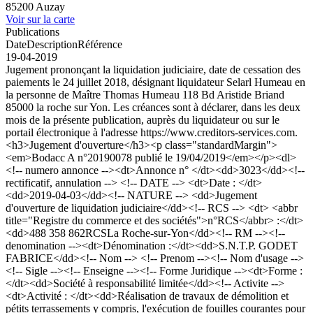
85200 Auzay
Voir sur la carte
Publications
Date
Description
Référence
19-04-2019
Jugement prononçant la liquidation judiciaire, date de cessation des
paiements le 24 juillet 2018, désignant liquidateur Selarl Humeau en
la personne de Maître Thomas Humeau 118 Bd Aristide Briand
85000 la roche sur Yon. Les créances sont à déclarer, dans les deux
mois de la présente publication, auprès du liquidateur ou sur le
portail électronique à l'adresse https://www.creditors-services.com.
<h3>Jugement d'ouverture</h3><p class="standardMargin">
<em>Bodacc A n°20190078 publié le 19/04/2019</em></p><dl>
<!-- numero annonce --><dt>Annonce n° </dt><dd>3023</dd><!--
rectificatif, annulation --> <!-- DATE --> <dt>Date : </dt>
<dd>2019-04-03</dd><!-- NATURE --> <dd>Jugement
d'ouverture de liquidation judiciaire</dd><!-- RCS --> <dt> <abbr
title="Registre du commerce et des sociétés">n°RCS</abbr> :</dt>
<dd>488 358 862RCSLa Roche-sur-Yon</dd><!-- RM --><!--
denomination --><dt>Dénomination :</dt><dd>S.N.T.P. GODET
FABRICE</dd><!-- Nom --> <!-- Prenom --><!-- Nom d'usage -->
<!-- Sigle --><!-- Enseigne --><!-- Forme Juridique --><dt>Forme :
</dt><dd>Société à responsabilité limitée</dd><!-- Activite -->
<dt>Activité : </dt><dd>Réalisation de travaux de démolition et
pétits terrassements y compris, l'exécution de fouilles courantes pour