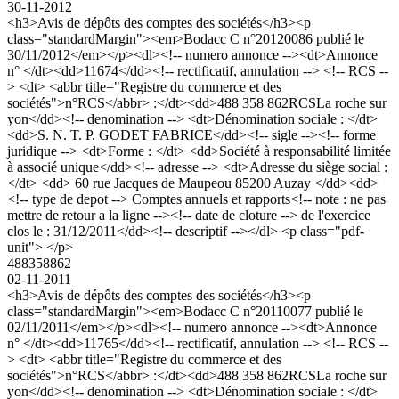
30-11-2012
<h3>Avis de dépôts des comptes des sociétés</h3><p
class="standardMargin"><em>Bodacc C n°20120086 publié le
30/11/2012</em></p><dl><!-- numero annonce --><dt>Annonce
n° </dt><dd>11674</dd><!-- rectificatif, annulation --> <!-- RCS --
> <dt> <abbr title="Registre du commerce et des
sociétés">n°RCS</abbr> :</dt><dd>488 358 862RCSLa roche sur
yon</dd><!-- denomination --> <dt>Dénomination sociale : </dt>
<dd>S. N. T. P. GODET FABRICE</dd><!-- sigle --><!-- forme
juridique --> <dt>Forme : </dt> <dd>Société à responsabilité limitée
à associé unique</dd><!-- adresse --> <dt>Adresse du siège social :
</dt> <dd> 60 rue Jacques de Maupeou 85200 Auzay </dd><dd>
<!-- type de depot --> Comptes annuels et rapports<!-- note : ne pas
mettre de retour a la ligne --><!-- date de cloture --> de l'exercice
clos le : 31/12/2011</dd><!-- descriptif --></dl> <p class="pdf-
unit"> </p>
488358862
02-11-2011
<h3>Avis de dépôts des comptes des sociétés</h3><p
class="standardMargin"><em>Bodacc C n°20110077 publié le
02/11/2011</em></p><dl><!-- numero annonce --><dt>Annonce
n° </dt><dd>11765</dd><!-- rectificatif, annulation --> <!-- RCS --
> <dt> <abbr title="Registre du commerce et des
sociétés">n°RCS</abbr> :</dt><dd>488 358 862RCSLa roche sur
yon</dd><!-- denomination --> <dt>Dénomination sociale : </dt>