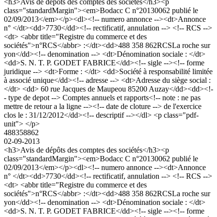
<h3>Avis de dépôts des comptes des sociétés</h3><p
class="standardMargin"><em>Bodacc C n°20130062 publié le
02/09/2013</em></p><dl><!-- numero annonce --><dt>Annonce
n° </dt><dd>7730</dd><!-- rectificatif, annulation --> <!-- RCS -->
<dt> <abbr title="Registre du commerce et des
sociétés">n°RCS</abbr> :</dt><dd>488 358 862RCSLa roche sur
yon</dd><!-- denomination --> <dt>Dénomination sociale : </dt>
<dd>S. N. T. P. GODET FABRICE</dd><!-- sigle --><!-- forme
juridique --> <dt>Forme : </dt> <dd>Société à responsabilité limitée
à associé unique</dd><!-- adresse --> <dt>Adresse du siège social :
</dt> <dd> 60 rue Jacques de Maupeou 85200 Auzay</dd><dd><!-
- type de depot --> Comptes annuels et rapports<!-- note : ne pas
mettre de retour a la ligne --><!-- date de cloture --> de l'exercice
clos le : 31/12/2012</dd><!-- descriptif --></dl> <p class="pdf-
unit"> </p>
488358862
02-09-2013
<h3>Avis de dépôts des comptes des sociétés</h3><p
class="standardMargin"><em>Bodacc C n°20130062 publié le
02/09/2013</em></p><dl><!-- numero annonce --><dt>Annonce
n° </dt><dd>7730</dd><!-- rectificatif, annulation --> <!-- RCS -->
<dt> <abbr title="Registre du commerce et des
sociétés">n°RCS</abbr> :</dt><dd>488 358 862RCSLa roche sur
yon</dd><!-- denomination --> <dt>Dénomination sociale : </dt>
<dd>S. N. T. P. GODET FABRICE</dd><!-- sigle --><!-- forme