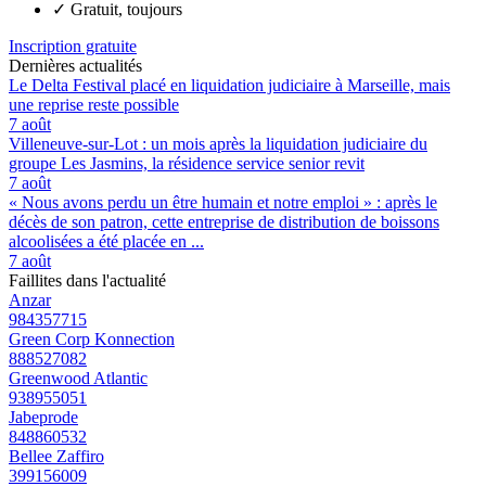
✓
Gratuit, toujours
Inscription gratuite
Dernières actualités
Le Delta Festival placé en liquidation judiciaire à Marseille, mais
une reprise reste possible
7 août
Villeneuve-sur-Lot : un mois après la liquidation judiciaire du
groupe Les Jasmins, la résidence service senior revit
7 août
« Nous avons perdu un être humain et notre emploi » : après le
décès de son patron, cette entreprise de distribution de boissons
alcoolisées a été placée en ...
7 août
Faillites dans l'actualité
Anzar
984357715
Green Corp Konnection
888527082
Greenwood Atlantic
938955051
Jabeprode
848860532
Bellee Zaffiro
399156009