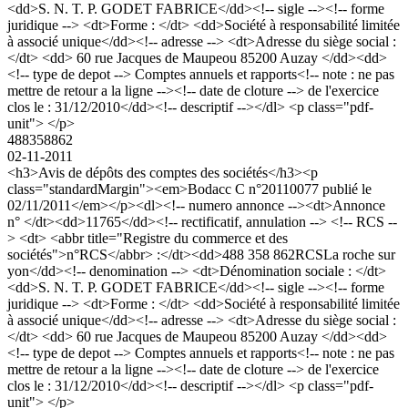
<dd>S. N. T. P. GODET FABRICE</dd><!-- sigle --><!-- forme
juridique --> <dt>Forme : </dt> <dd>Société à responsabilité limitée
à associé unique</dd><!-- adresse --> <dt>Adresse du siège social :
</dt> <dd> 60 rue Jacques de Maupeou 85200 Auzay </dd><dd>
<!-- type de depot --> Comptes annuels et rapports<!-- note : ne pas
mettre de retour a la ligne --><!-- date de cloture --> de l'exercice
clos le : 31/12/2010</dd><!-- descriptif --></dl> <p class="pdf-
unit"> </p>
488358862
02-11-2011
<h3>Avis de dépôts des comptes des sociétés</h3><p
class="standardMargin"><em>Bodacc C n°20110077 publié le
02/11/2011</em></p><dl><!-- numero annonce --><dt>Annonce
n° </dt><dd>11765</dd><!-- rectificatif, annulation --> <!-- RCS --
> <dt> <abbr title="Registre du commerce et des
sociétés">n°RCS</abbr> :</dt><dd>488 358 862RCSLa roche sur
yon</dd><!-- denomination --> <dt>Dénomination sociale : </dt>
<dd>S. N. T. P. GODET FABRICE</dd><!-- sigle --><!-- forme
juridique --> <dt>Forme : </dt> <dd>Société à responsabilité limitée
à associé unique</dd><!-- adresse --> <dt>Adresse du siège social :
</dt> <dd> 60 rue Jacques de Maupeou 85200 Auzay </dd><dd>
<!-- type de depot --> Comptes annuels et rapports<!-- note : ne pas
mettre de retour a la ligne --><!-- date de cloture --> de l'exercice
clos le : 31/12/2010</dd><!-- descriptif --></dl> <p class="pdf-
unit"> </p>