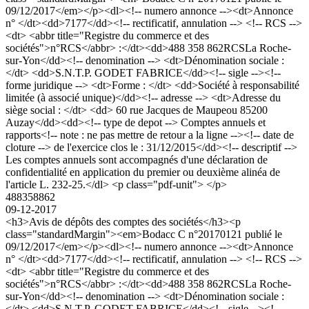
09/12/2017</em></p><dl><!-- numero annonce --><dt>Annonce
n° </dt><dd>7177</dd><!-- rectificatif, annulation --> <!-- RCS -->
<dt> <abbr title="Registre du commerce et des
sociétés">n°RCS</abbr> :</dt><dd>488 358 862RCSLa Roche-
sur-Yon</dd><!-- denomination --> <dt>Dénomination sociale :
</dt> <dd>S.N.T.P. GODET FABRICE</dd><!-- sigle --><!--
forme juridique --> <dt>Forme : </dt> <dd>Société à responsabilité
limitée (à associé unique)</dd><!-- adresse --> <dt>Adresse du
siège social : </dt> <dd> 60 rue Jacques de Maupeou 85200
Auzay</dd><dd><!-- type de depot --> Comptes annuels et
rapports<!-- note : ne pas mettre de retour a la ligne --><!-- date de
cloture --> de l'exercice clos le : 31/12/2015</dd><!-- descriptif -->
Les comptes annuels sont accompagnés d'une déclaration de
confidentialité en application du premier ou deuxième alinéa de
l'article L. 232-25.</dl> <p class="pdf-unit"> </p>
488358862
09-12-2017
<h3>Avis de dépôts des comptes des sociétés</h3><p
class="standardMargin"><em>Bodacc C n°20170121 publié le
09/12/2017</em></p><dl><!-- numero annonce --><dt>Annonce
n° </dt><dd>7177</dd><!-- rectificatif, annulation --> <!-- RCS -->
<dt> <abbr title="Registre du commerce et des
sociétés">n°RCS</abbr> :</dt><dd>488 358 862RCSLa Roche-
sur-Yon</dd><!-- denomination --> <dt>Dénomination sociale :
</dt> <dd>S.N.T.P. GODET FABRICE</dd><!-- sigle --><!--