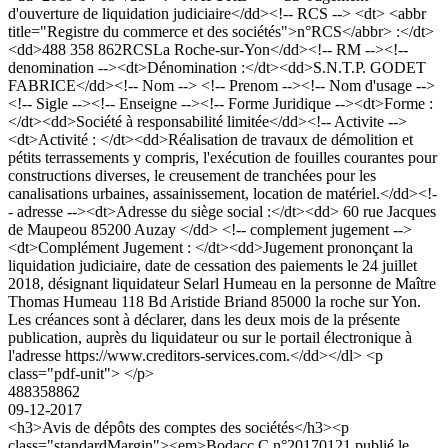
d'ouverture de liquidation judiciaire</dd><!-- RCS --> <dt> <abbr
title="Registre du commerce et des sociétés">n°RCS</abbr> :</dt>
<dd>488 358 862RCSLa Roche-sur-Yon</dd><!-- RM --><!--
denomination --><dt>Dénomination :</dt><dd>S.N.T.P. GODET
FABRICE</dd><!-- Nom --> <!-- Prenom --><!-- Nom d'usage -->
<!-- Sigle --><!-- Enseigne --><!-- Forme Juridique --><dt>Forme :
</dt><dd>Société à responsabilité limitée</dd><!-- Activite -->
<dt>Activité : </dt><dd>Réalisation de travaux de démolition et
pétits terrassements y compris, l'exécution de fouilles courantes pour
constructions diverses, le creusement de tranchées pour les
canalisations urbaines, assainissement, location de matériel.</dd><!-
- adresse --><dt>Adresse du siège social :</dt><dd> 60 rue Jacques
de Maupeou 85200 Auzay </dd> <!-- complement jugement -->
<dt>Complément Jugement : </dt><dd>Jugement prononçant la
liquidation judiciaire, date de cessation des paiements le 24 juillet
2018, désignant liquidateur Selarl Humeau en la personne de Maître
Thomas Humeau 118 Bd Aristide Briand 85000 la roche sur Yon.
Les créances sont à déclarer, dans les deux mois de la présente
publication, auprès du liquidateur ou sur le portail électronique à
l'adresse https://www.creditors-services.com.</dd></dl> <p
class="pdf-unit"> </p>
488358862
09-12-2017
<h3>Avis de dépôts des comptes des sociétés</h3><p
class="standardMargin"><em>Bodacc C n°20170121 publié le