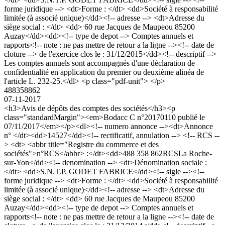
forme juridique --> <dt>Forme : </dt> <dd>Société à responsabilité
limitée (à associé unique)</dd><!-- adresse --> <dt>Adresse du
siège social : </dt> <dd> 60 rue Jacques de Maupeou 85200
Auzay</dd><dd><!-- type de depot --> Comptes annuels et
rapports<!-- note : ne pas mettre de retour a la ligne --><!-- date de
cloture --> de l'exercice clos le : 31/12/2015</dd><!-- descriptif -->
Les comptes annuels sont accompagnés d'une déclaration de
confidentialité en application du premier ou deuxième alinéa de
l'article L. 232-25.</dl> <p class="pdf-unit"> </p>
488358862
07-11-2017
<h3>Avis de dépôts des comptes des sociétés</h3><p
class="standardMargin"><em>Bodacc C n°20170110 publié le
07/11/2017</em></p><dl><!-- numero annonce --><dt>Annonce
n° </dt><dd>14527</dd><!-- rectificatif, annulation --> <!-- RCS --
> <dt> <abbr title="Registre du commerce et des
sociétés">n°RCS</abbr> :</dt><dd>488 358 862RCSLa Roche-
sur-Yon</dd><!-- denomination --> <dt>Dénomination sociale :
</dt> <dd>S.N.T.P. GODET FABRICE</dd><!-- sigle --><!--
forme juridique --> <dt>Forme : </dt> <dd>Société à responsabilité
limitée (à associé unique)</dd><!-- adresse --> <dt>Adresse du
siège social : </dt> <dd> 60 rue Jacques de Maupeou 85200
Auzay</dd><dd><!-- type de depot --> Comptes annuels et
rapports<!-- note : ne pas mettre de retour a la ligne --><!-- date de