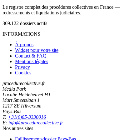
Le registre complet des procédures collectives en France —
redressements et liquidations judiciaires.
369.122
dossiers actifs
INFORMATIONS
À propos
Widget pour votre site
Contact & FAQ
Mentions légales
Privacy
Cookies
procedurecollective.fr
Media Park
Locatie Heideheuvel H1
Mart Smeetslaan 1
1217 ZE Hilversum
Pays-Bas
T:
+31(0)85-3330016
E:
info@procedurecollective.fr
Nos autres sites
Faillissementsdossier
Pays-Bas