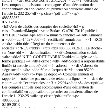
cloture --> de l'exercice clos le : 31/12/2014</dd><!-- descriptif -->
Les comptes annuels sont accompagnés d'une déclaration de
confidentialité en application du premier ou deuxième alinéa de
l'article L. 232-25.</dl> <p class="pdf-unit"> </p>
488358862
07-11-2017
<h3>Avis de dépôts des comptes des sociétés</h3><p
class="standardMargin"><em>Bodacc C n°20170110 publié le
07/11/2017</em></p><dl><!-- numero annonce --><dt>Annonce
n° </dt><dd>14527</dd><!-- rectificatif, annulation --> <!-- RCS --
> <dt> <abbr title="Registre du commerce et des
sociétés">n°RCS</abbr> :</dt><dd>488 358 862RCSLa Roche-
sur-Yon</dd><!-- denomination --> <dt>Dénomination sociale :
</dt> <dd>S.N.T.P. GODET FABRICE</dd><!-- sigle --><!--
forme juridique --> <dt>Forme : </dt> <dd>Société à responsabilité
limitée (à associé unique)</dd><!-- adresse --> <dt>Adresse du
siège social : </dt> <dd> 60 rue Jacques de Maupeou 85200
Auzay</dd><dd><!-- type de depot --> Comptes annuels et
rapports<!-- note : ne pas mettre de retour a la ligne --><!-- date de
cloture --> de l'exercice clos le : 31/12/2014</dd><!-- descriptif -->
Les comptes annuels sont accompagnés d'une déclaration de
confidentialité en application du premier ou deuxième alinéa de
l'article L. 232-25.</dl> <p class="pdf-unit"> </p>
488358862
02-09-2013