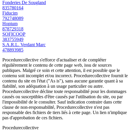
Fonderies De Sougland
835780164
Fiducim
792748089
Hopium
878729318
SOFICOOP
383755949
S.A.R.L. Verdant Marc
478893985
Procedurecollective s'efforce d'actualiser et de compléter
régulièrement le contenu de cette page web, issu de sources
publiques. Malgré ce soin et cette attention, il est possible que le
contenu soit incomplet et/ou incorrect. Procedurecollective fournit le
contenu du site en l'état ("As is"), sans aucune garantie quant à sa
fiabilité, son adéquation à un usage particulier ou autre.
Procedurecollective décline toute responsabilité pour les dommages
causés ou susceptibles d'être causés par l'utilisation du site, ou par
l'impossibilité de le consulter. Sauf indication contraire dans cette
clause de non-responsabilité, Procedurecollective n'est pas
responsable des fichiers de tiers liés à cette page. Un lien n'implique
pas d'approbation de ces fichiers.
Procedure
collective