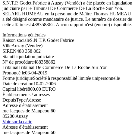
S.N.T.P. Godet Fabrice à Auzay (Vendée) a été placée en liquidation
judiciaire par le Tribunal De Commerce De La Roche-Sur-Yon.
SELARL HUMEAU en la personne de Maître Thomas HUMEAU
a été désigné comme mandataire de justice. Le numéro de dossier de
cette affaire est 488358862. Aucun rapport n'est (encore) disponible.
Informations générales
Raison sociale
S.N.T.P. Godet Fabrice
Ville
Auzay (Vendée)
SIREN
488 358 862
Statut
Liquidation judiciaire
N° de procédure
488358862
Tribunal
Tribunal De Commerce De La Roche-Sur-Yon
Prononcé le
03-04-2019
Forme juridique
Société à responsabilité limitée unipersonnelle
Date de création
10-02-2006
Capital libéré
800,00 EURO
Établissements / adresses
Depuis
Type
Adresse
Adresse d'établissement
rue Jacques de Maupeou 60
85200 Auzay
Voir sur la carte
Adresse d'établissement
rue Jacques de Maupeou 60