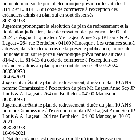
liquidateur ou sur le portail électronique prévu par les articles L.
814-2 et L. 814-13 du code de commerce à l'exception des
créanciers admis au plan qui en sont dispensés.
803536978
Jugement prononçant la résolution du plan de redressement et la
liquidation judiciaire , date de cessation des paiements le 09 Juin
2024 , désignant liquidateur Me Lageat Anne Scp JP Louis & A.
Lageat - 264 rue Berthelot - 04100 Manosque . Les créances sont à
adresser, dans les deux mois de la présente publication, auprès du
liquidateur ou sur le portail électronique prévu par les articles L.
814-2 et L. 814-13 du code de commerce à l'exception des
créanciers admis au plan qui en sont dispensés.
30-07-2024
803536978
30-05-2021
Jugement arrêtant le plan de redressement, durée du plan 10 ANS
nomme Commissaire à l'exécution du plan Me Lageat Anne Scp JP
Louis & A. Lageat - 264 rue Berthelot - 04100 Manosque .
803536978
Jugement arrêtant le plan de redressement, durée du plan 10 ANS
nomme Commissaire à l'exécution du plan Me Lageat Anne Scp JP
Louis & A. Lageat - 264 rue Berthelot - 04100 Manosque .
30-05-
2021
803536978
18-04-2021
L'état des créances est déposé au greffe où tout intéressé peut