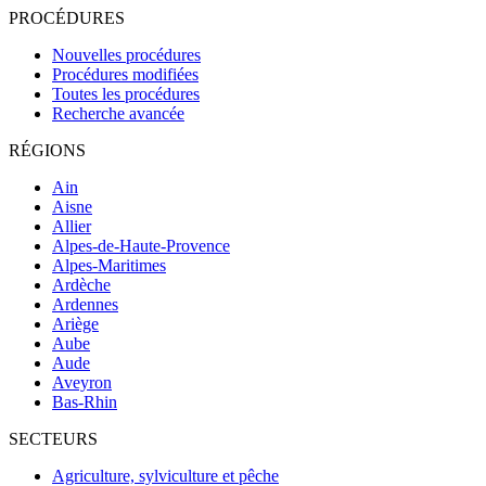
PROCÉDURES
Nouvelles procédures
Procédures modifiées
Toutes les procédures
Recherche avancée
RÉGIONS
Ain
Aisne
Allier
Alpes-de-Haute-Provence
Alpes-Maritimes
Ardèche
Ardennes
Ariège
Aube
Aude
Aveyron
Bas-Rhin
SECTEURS
Agriculture, sylviculture et pêche