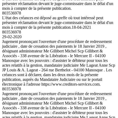
présenter réclamation devant le juge-commissaire dans le délai d'un
mois à compter de la présente publication.
803536978
L'état des créances est déposé au greffe où tout intéressé peut
présenter réclamation devant le juge-commissaire dans le délai d'un
mois à compter de la présente publication.
18-04-2021
803536978
29-02-2020
Jugement prononçant l'ouverture d'une procédure de redressement
judiciaire , date de cessation des paiements le 18 Janvier 2019 ,
désignant administrateur Me Gillibert Michel Scp Gillibert &
Associés - 338 avenue de la Libération - le Mercure II - 04100
Manosque avec les pouvoirs : d'assister le débiteur pour tous les
actes relatifs à la gestion, mandataire judiciaire Me Lageat Anne Scp
JP Louis & A. Lageat - 264 rue Berthelot - 04100 Manosque . Les
créances sont à déclarer, dans les deux mois de la présente
publication, auprès du Mandataire Judiciaire ou sur le portail
électronique à l'adresse https://www.creditors-services.com.
803536978
Jugement prononçant l'ouverture d'une procédure de redressement
judiciaire , date de cessation des paiements le 18 Janvier 2019 ,
désignant administrateur Me Gillibert Michel Scp Gillibert &
Associés - 338 avenue de la Libération - le Mercure II - 04100
Manosque avec les pouvoirs : d'assister le débiteur pour tous les
actes relatifs à la gestion, mandataire judiciaire Me Lageat Anne Scp