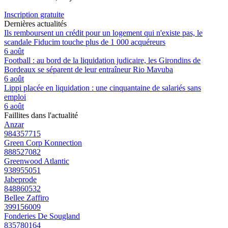
Inscription gratuite
Dernières actualités
Ils remboursent un crédit pour un logement qui n'existe pas, le
scandale Fiducim touche plus de 1 000 acquéreurs
6 août
Football : au bord de la liquidation judicaire, les Girondins de
Bordeaux se séparent de leur entraîneur Rio Mavuba
6 août
Lippi placée en liquidation : une cinquantaine de salariés sans
emploi
6 août
Faillites dans l'actualité
Anzar
984357715
Green Corp Konnection
888527082
Greenwood Atlantic
938955051
Jabeprode
848860532
Bellee Zaffiro
399156009
Fonderies De Sougland
835780164