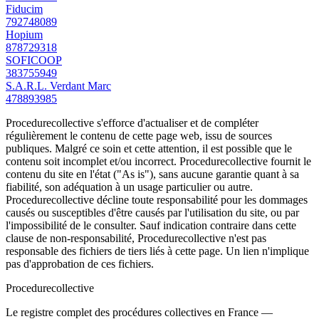
Fiducim
792748089
Hopium
878729318
SOFICOOP
383755949
S.A.R.L. Verdant Marc
478893985
Procedurecollective s'efforce d'actualiser et de compléter
régulièrement le contenu de cette page web, issu de sources
publiques. Malgré ce soin et cette attention, il est possible que le
contenu soit incomplet et/ou incorrect. Procedurecollective fournit le
contenu du site en l'état ("As is"), sans aucune garantie quant à sa
fiabilité, son adéquation à un usage particulier ou autre.
Procedurecollective décline toute responsabilité pour les dommages
causés ou susceptibles d'être causés par l'utilisation du site, ou par
l'impossibilité de le consulter. Sauf indication contraire dans cette
clause de non-responsabilité, Procedurecollective n'est pas
responsable des fichiers de tiers liés à cette page. Un lien n'implique
pas d'approbation de ces fichiers.
Procedure
collective
Le registre complet des procédures collectives en France —