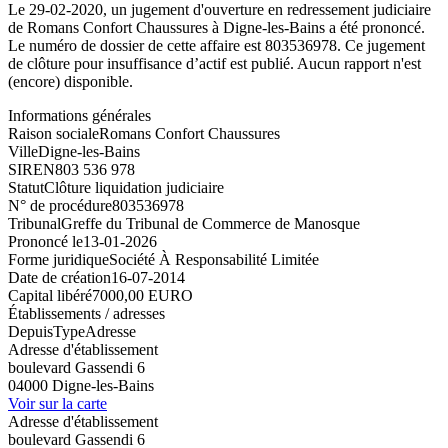
Le 29-02-2020, un jugement d'ouverture en redressement judiciaire
de Romans Confort Chaussures à Digne-les-Bains a été prononcé.
Le numéro de dossier de cette affaire est 803536978. Ce jugement
de clôture pour insuffisance d’actif est publié. Aucun rapport n'est
(encore) disponible.
Informations générales
Raison sociale
Romans Confort Chaussures
Ville
Digne-les-Bains
SIREN
803 536 978
Statut
Clôture liquidation judiciaire
N° de procédure
803536978
Tribunal
Greffe du Tribunal de Commerce de Manosque
Prononcé le
13-01-2026
Forme juridique
Société À Responsabilité Limitée
Date de création
16-07-2014
Capital libéré
7000,00 EURO
Établissements / adresses
Depuis
Type
Adresse
Adresse d'établissement
boulevard Gassendi 6
04000 Digne-les-Bains
Voir sur la carte
Adresse d'établissement
boulevard Gassendi 6