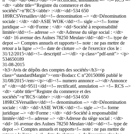
<dt> <abbr title="Registre du commerce et des
sociétés">n°RCS</abbr> :</dt><dd>534 650
189RCSVersailles</dd><!-- denomination --> <dt>Dénomination
sociale : </dt> <dd>ASIE WOK</dd><!-- sigle --><!-- forme
juridique --> <dt>Forme : </dt> <dd>Société à responsabilité
limitée</dd><!-- adresse --> <dt>Adresse du siège social : </dt>
<dd> 16 avenue des Aulnes 78250 Meulan</dd><dd><!-- type de
depot --> Comptes annuels et rapports<!-- note : ne pas mettre de
retour a la ligne --><!-- date de cloture --> de l'exercice clos le :
31/12/2015</dd><!-- descriptif --></dl> <p class="pdf-unit"> </p>
534650189
31-08-2015
<h3>Avis de dépôts des comptes des sociétés</h3><p
class="standardMargin"><em>Bodacc C n°20150086 publié le
31/08/2015</em></p><dl><!-- numero annonce --><dt>Annonce
n° </dt><dd>9511</dd><!-- rectificatif, annulation --> <!-- RCS -->
<dt> <abbr title="Registre du commerce et des
sociétés">n°RCS</abbr> :</dt><dd>534 650
189RCSVersailles</dd><!-- denomination --> <dt>Dénomination
sociale : </dt> <dd>ASIE WOK</dd><!-- sigle --><!-- forme
juridique --> <dt>Forme : </dt> <dd>Société à responsabilité
limitée</dd><!-- adresse --> <dt>Adresse du siège social : </dt>
<dd> 16 avenue des Aulnes 78250 Meulan</dd><dd><!-- type de
depot --> Comptes annuels et rapports<!-- note : ne pas mettre de