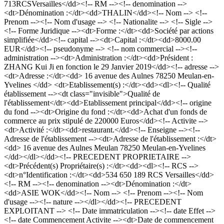
713RCSVersailles</dd><!-- RM --><!-- denomination -->
<dt>Dénomination :</dt><dd>THALIN</dd><!-- Nom --> <!--
Prenom --><!-- Nom d'usage --> <!-- Nationalite --> <!-- Sigle -->
<!-- Forme Juridique --><dt>Forme :</dt><dd>Société par actions
simplifiée</dd><!-- capital --><dt>Capital :</dt><dd>8000.00
EUR</dd><!-- pseudonyme --> <!-- nom commercial --><!--
administration --><dt>Administration :</dt><dd>Président :
ZHANG Kui Ji en fonction le 29 Janvier 2019</dd><!-- adresse -->
<dt>Adresse :</dt><dd> 16 avenue des Aulnes 78250 Meulan-en-
Yvelines </dd> <dt>Etablissement(s) :</dt><dd><dl><!-- Qualité
établissement --><dt class="invisible">Qualité de
l'établissement</dt><dd>Etablissement principal</dd><!-- origine
du fond --><dt>Origine du fond :</dt><dd>Achat d'un fonds de
commerce au prix stipulé de 220000 Euros</dd><!-- Activite -->
<dt>Activité :</dt><dd>restaurant.</dd><!-- Enseigne --><!--
Adresse de l'établissement --><dt>Adresse de l'établissement :</dt>
<dd> 16 avenue des Aulnes Meulan 78250 Meulan-en-Yvelines
</dd></dl></dd><!-- PRECEDENT PROPRIETAIRE -->
<dt>Précédent(s) Propriétaire(s) :</dt><dd><dl><!-- RCS -->
<dt>n°Identification :</dt><dd>534 650 189 RCS Versailles</dd>
<!-- RM --><!-- denomination --><dt>Dénomination :</dt>
<dd>ASIE WOK</dd><!-- Nom --> <!-- Prenom --><!-- Nom
d'usage --><!-- nature --></dl></dd><!-- PRECEDENT
EXPLOITANT --> <!-- Date immatriculation --><!-- date Effet -->
<!-- date Commencement Activite --><dt>Date de commencement