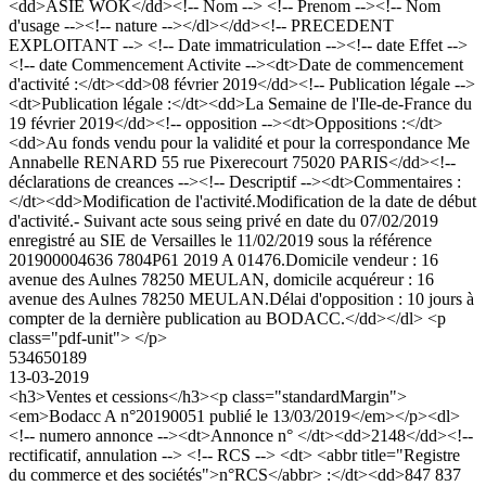
<dd>ASIE WOK</dd><!-- Nom --> <!-- Prenom --><!-- Nom
d'usage --><!-- nature --></dl></dd><!-- PRECEDENT
EXPLOITANT --> <!-- Date immatriculation --><!-- date Effet -->
<!-- date Commencement Activite --><dt>Date de commencement
d'activité :</dt><dd>08 février 2019</dd><!-- Publication légale -->
<dt>Publication légale :</dt><dd>La Semaine de l'Ile-de-France du
19 février 2019</dd><!-- opposition --><dt>Oppositions :</dt>
<dd>Au fonds vendu pour la validité et pour la correspondance Me
Annabelle RENARD 55 rue Pixerecourt 75020 PARIS</dd><!--
déclarations de creances --><!-- Descriptif --><dt>Commentaires :
</dt><dd>Modification de l'activité.Modification de la date de début
d'activité.- Suivant acte sous seing privé en date du 07/02/2019
enregistré au SIE de Versailles le 11/02/2019 sous la référence
201900004636 7804P61 2019 A 01476.Domicile vendeur : 16
avenue des Aulnes 78250 MEULAN, domicile acquéreur : 16
avenue des Aulnes 78250 MEULAN.Délai d'opposition : 10 jours à
compter de la dernière publication au BODACC.</dd></dl> <p
class="pdf-unit"> </p>
534650189
13-03-2019
<h3>Ventes et cessions</h3><p class="standardMargin">
<em>Bodacc A n°20190051 publié le 13/03/2019</em></p><dl>
<!-- numero annonce --><dt>Annonce n° </dt><dd>2148</dd><!--
rectificatif, annulation --> <!-- RCS --> <dt> <abbr title="Registre
du commerce et des sociétés">n°RCS</abbr> :</dt><dd>847 837