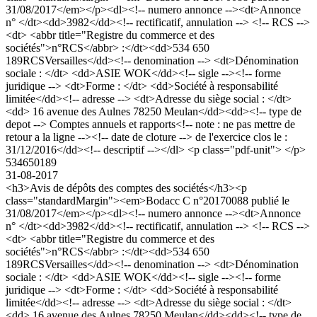
31/08/2017</em></p><dl><!-- numero annonce --><dt>Annonce
n° </dt><dd>3982</dd><!-- rectificatif, annulation --> <!-- RCS -->
<dt> <abbr title="Registre du commerce et des
sociétés">n°RCS</abbr> :</dt><dd>534 650
189RCSVersailles</dd><!-- denomination --> <dt>Dénomination
sociale : </dt> <dd>ASIE WOK</dd><!-- sigle --><!-- forme
juridique --> <dt>Forme : </dt> <dd>Société à responsabilité
limitée</dd><!-- adresse --> <dt>Adresse du siège social : </dt>
<dd> 16 avenue des Aulnes 78250 Meulan</dd><dd><!-- type de
depot --> Comptes annuels et rapports<!-- note : ne pas mettre de
retour a la ligne --><!-- date de cloture --> de l'exercice clos le :
31/12/2016</dd><!-- descriptif --></dl> <p class="pdf-unit"> </p>
534650189
31-08-2017
<h3>Avis de dépôts des comptes des sociétés</h3><p
class="standardMargin"><em>Bodacc C n°20170088 publié le
31/08/2017</em></p><dl><!-- numero annonce --><dt>Annonce
n° </dt><dd>3982</dd><!-- rectificatif, annulation --> <!-- RCS -->
<dt> <abbr title="Registre du commerce et des
sociétés">n°RCS</abbr> :</dt><dd>534 650
189RCSVersailles</dd><!-- denomination --> <dt>Dénomination
sociale : </dt> <dd>ASIE WOK</dd><!-- sigle --><!-- forme
juridique --> <dt>Forme : </dt> <dd>Société à responsabilité
limitée</dd><!-- adresse --> <dt>Adresse du siège social : </dt>
<dd> 16 avenue des Aulnes 78250 Meulan</dd><dd><!-- type de