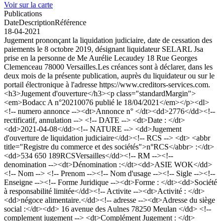
Voir sur la carte
Publications
Date
Description
Référence
18-04-2021
Jugement prononçant la liquidation judiciaire, date de cessation des
paiements le 8 octobre 2019, désignant liquidateur SELARL Jsa
prise en la personne de Me Aurélie Lecaudey 18 Rue Georges
Clemenceau 78000 Versailles.Les créances sont à déclarer, dans les
deux mois de la présente publication, auprès du liquidateur ou sur le
portail électronique à l'adresse https://www.creditors-services.com.
<h3>Jugement d'ouverture</h3><p class="standardMargin">
<em>Bodacc A n°20210076 publié le 18/04/2021</em></p><dl>
<!-- numero annonce --><dt>Annonce n° </dt><dd>2776</dd><!--
rectificatif, annulation --> <!-- DATE --> <dt>Date : </dt>
<dd>2021-04-08</dd><!-- NATURE --> <dd>Jugement
d'ouverture de liquidation judiciaire</dd><!-- RCS --> <dt> <abbr
title="Registre du commerce et des sociétés">n°RCS</abbr> :</dt>
<dd>534 650 189RCSVersailles</dd><!-- RM --><!--
denomination --><dt>Dénomination :</dt><dd>ASIE WOK</dd>
<!-- Nom --> <!-- Prenom --><!-- Nom d'usage --><!-- Sigle --><!--
Enseigne --><!-- Forme Juridique --><dt>Forme : </dt><dd>Société
à responsabilité limitée</dd><!-- Activite --><dt>Activité : </dt>
<dd>négoce alimentaire.</dd><!-- adresse --><dt>Adresse du siège
social :</dt><dd> 16 avenue des Aulnes 78250 Meulan </dd> <!--
complement jugement --> <dt>Complément Jugement : </dt>