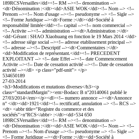
189RCSVersailles</dd><!-- RM --><!-- denomination -->
<dt>Dénomination :</dt><dd>ASIE WOK</dd><!-- Nom --> <!--
Prenom --><!-- Nom d'usage --><!-- pseudonyme --> <!-- Sigle -->
<!-- Forme Juridique --><dt>Forme :</dt><dd>Société à
responsabilité limitée</dd><!-- capital --><!-- nom commercial -->
<!-- Activite --><!-- administration --><dt>Administration :</dt>
<dd>Gérant : SHAO Xiaohuang en fonction le 19 Mars 2014 </dd>
<!-- adresse siège social --><!-- adresse etablissement principal -->
<!-- adresse --><!-- Descriptif --><dt>Commentaires :</dt>
<dd>Modification de représentant.</dd><!-- PRECEDENT
EXPLOITANT --> <!-- date Effet --><!-- date Commencement
Activite --><!-- Date de cessation activité --><!-- Date de cessation
activité --></dl> <p class="pdf-unit"> </p>
534650189
27-03-2014
<h3>Modifications et mutations diverses</h3><p
class="standardMargin"><em>Bodacc B n°20140061 publié le
27/03/2014</em></p><dl><!-- numero annonce --><dt>Annonce
n° </dt><dd>1921</dd><!-- rectificatif, annulation --> <!-- RCS -->
<dt> <abbr title="Registre du commerce et des
sociétés">n°RCS</abbr> :</dt><dd>534 650
189RCSVersailles</dd><!-- RM --><!-- denomination -->
<dt>Dénomination :</dt><dd>ASIE WOK</dd><!-- Nom --> <!--
Prenom --><!-- Nom d'usage --><!-- pseudonyme --> <!-- Sigle -->
<!-- Forme Juridique --><dt>Forme :</dt><dd>Société à