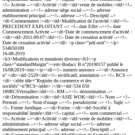
<!-- Activite --><dt>Activité :</dt><dd>vente de mobilier.</dd><!--
administration --><!-- adresse siège social --><!-- adresse
etablissement principal --><!-- adresse --><!-- Descriptif -->
<dt>Commentaires :</dt><dd>Modification de l'activité.</dd><!--
PRECEDENT EXPLOITANT --> <!-- date Effet --><!-- date
Commencement Activite --><dt>Date de commencement d'activité :
</dt><dd>2011-09-07</dd><!-- Date de cessation activité --><!--
Date de cessation activité --></dl> <p class="pdf-unit"> </p>
534650189
16-08-2019
<h3>Modifications et mutations diverses</h3><p
class="standardMargin"><em>Bodacc B n°20190157 publié le
16/08/2019</em></p><dl><!-- numero annonce --><dt>Annonce
n° </dt><dd>2529</dd><!-- rectificatif, annulation --> <!-- RCS -->
<dt> <abbr title="Registre du commerce et des
sociétés">n°RCS</abbr> :</dt><dd>534 650
189RCSVersailles</dd><!-- RM --><!-- denomination -->
<dt>Dénomination :</dt><dd>ASIE WOK</dd><!-- Nom --> <!--
Prenom --><!-- Nom d'usage --><!-- pseudonyme --> <!-- Sigle -->
<!-- Forme Juridique --><dt>Forme :</dt><dd>Société à
responsabilité limitée</dd><!-- capital --><!-- nom commercial -->
<!-- Activite --><dt>Activité :</dt><dd>vente de mobilier.</dd><!--
administration --><!-- adresse siège social --><!-- adresse
etablissement principal --><!-- adresse --><!-- Descriptif -->
<dt>Commentaires :</dt><dd>Modification de l'activité.</dd><!--