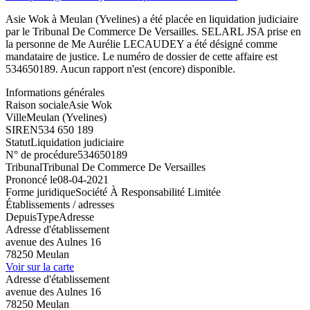
Asie Wok à Meulan (Yvelines) a été placée en liquidation judiciaire
par le Tribunal De Commerce De Versailles. SELARL JSA prise en
la personne de Me Aurélie LECAUDEY a été désigné comme
mandataire de justice. Le numéro de dossier de cette affaire est
534650189. Aucun rapport n'est (encore) disponible.
Informations générales
Raison sociale
Asie Wok
Ville
Meulan (Yvelines)
SIREN
534 650 189
Statut
Liquidation judiciaire
N° de procédure
534650189
Tribunal
Tribunal De Commerce De Versailles
Prononcé le
08-04-2021
Forme juridique
Société À Responsabilité Limitée
Établissements / adresses
Depuis
Type
Adresse
Adresse d'établissement
avenue des Aulnes 16
78250 Meulan
Voir sur la carte
Adresse d'établissement
avenue des Aulnes 16
78250 Meulan