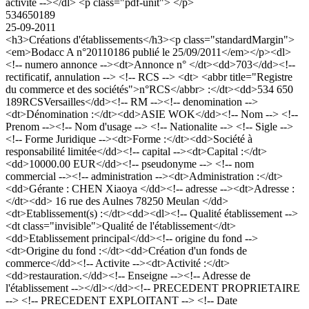
activité --></dl> <p class="pdf-unit"> </p>
534650189
25-09-2011
<h3>Créations d'établissements</h3><p class="standardMargin">
<em>Bodacc A n°20110186 publié le 25/09/2011</em></p><dl>
<!-- numero annonce --><dt>Annonce n° </dt><dd>703</dd><!--
rectificatif, annulation --> <!-- RCS --> <dt> <abbr title="Registre
du commerce et des sociétés">n°RCS</abbr> :</dt><dd>534 650
189RCSVersailles</dd><!-- RM --><!-- denomination -->
<dt>Dénomination :</dt><dd>ASIE WOK</dd><!-- Nom --> <!--
Prenom --><!-- Nom d'usage --> <!-- Nationalite --> <!-- Sigle -->
<!-- Forme Juridique --><dt>Forme :</dt><dd>Société à
responsabilité limitée</dd><!-- capital --><dt>Capital :</dt>
<dd>10000.00 EUR</dd><!-- pseudonyme --> <!-- nom
commercial --><!-- administration --><dt>Administration :</dt>
<dd>Gérante : CHEN Xiaoya </dd><!-- adresse --><dt>Adresse :
</dt><dd> 16 rue des Aulnes 78250 Meulan </dd>
<dt>Etablissement(s) :</dt><dd><dl><!-- Qualité établissement -->
<dt class="invisible">Qualité de l'établissement</dt>
<dd>Etablissement principal</dd><!-- origine du fond -->
<dt>Origine du fond :</dt><dd>Création d'un fonds de
commerce</dd><!-- Activite --><dt>Activité :</dt>
<dd>restauration.</dd><!-- Enseigne --><!-- Adresse de
l'établissement --></dl></dd><!-- PRECEDENT PROPRIETAIRE
--> <!-- PRECEDENT EXPLOITANT --> <!-- Date