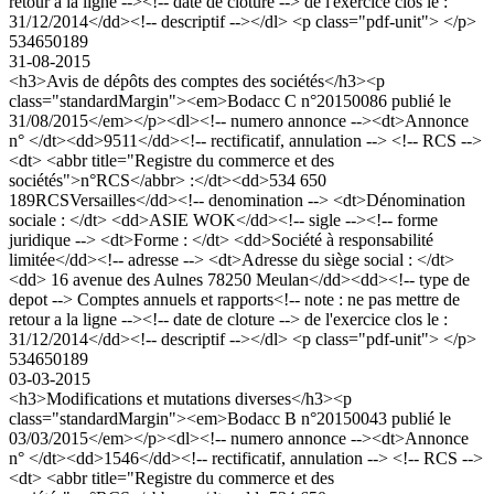
retour a la ligne --><!-- date de cloture --> de l'exercice clos le :
31/12/2014</dd><!-- descriptif --></dl> <p class="pdf-unit"> </p>
534650189
31-08-2015
<h3>Avis de dépôts des comptes des sociétés</h3><p
class="standardMargin"><em>Bodacc C n°20150086 publié le
31/08/2015</em></p><dl><!-- numero annonce --><dt>Annonce
n° </dt><dd>9511</dd><!-- rectificatif, annulation --> <!-- RCS -->
<dt> <abbr title="Registre du commerce et des
sociétés">n°RCS</abbr> :</dt><dd>534 650
189RCSVersailles</dd><!-- denomination --> <dt>Dénomination
sociale : </dt> <dd>ASIE WOK</dd><!-- sigle --><!-- forme
juridique --> <dt>Forme : </dt> <dd>Société à responsabilité
limitée</dd><!-- adresse --> <dt>Adresse du siège social : </dt>
<dd> 16 avenue des Aulnes 78250 Meulan</dd><dd><!-- type de
depot --> Comptes annuels et rapports<!-- note : ne pas mettre de
retour a la ligne --><!-- date de cloture --> de l'exercice clos le :
31/12/2014</dd><!-- descriptif --></dl> <p class="pdf-unit"> </p>
534650189
03-03-2015
<h3>Modifications et mutations diverses</h3><p
class="standardMargin"><em>Bodacc B n°20150043 publié le
03/03/2015</em></p><dl><!-- numero annonce --><dt>Annonce
n° </dt><dd>1546</dd><!-- rectificatif, annulation --> <!-- RCS -->
<dt> <abbr title="Registre du commerce et des