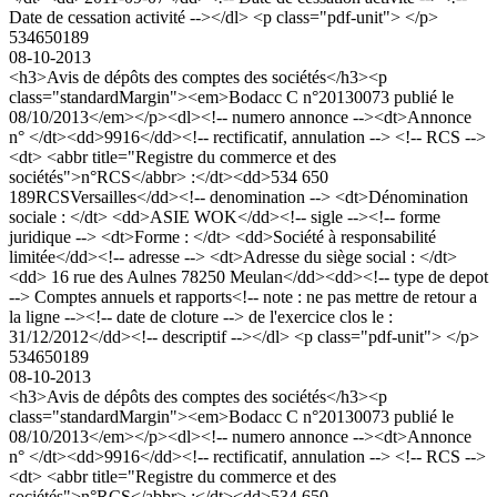
Date de cessation activité --></dl> <p class="pdf-unit"> </p>
534650189
08-10-2013
<h3>Avis de dépôts des comptes des sociétés</h3><p
class="standardMargin"><em>Bodacc C n°20130073 publié le
08/10/2013</em></p><dl><!-- numero annonce --><dt>Annonce
n° </dt><dd>9916</dd><!-- rectificatif, annulation --> <!-- RCS -->
<dt> <abbr title="Registre du commerce et des
sociétés">n°RCS</abbr> :</dt><dd>534 650
189RCSVersailles</dd><!-- denomination --> <dt>Dénomination
sociale : </dt> <dd>ASIE WOK</dd><!-- sigle --><!-- forme
juridique --> <dt>Forme : </dt> <dd>Société à responsabilité
limitée</dd><!-- adresse --> <dt>Adresse du siège social : </dt>
<dd> 16 rue des Aulnes 78250 Meulan</dd><dd><!-- type de depot
--> Comptes annuels et rapports<!-- note : ne pas mettre de retour a
la ligne --><!-- date de cloture --> de l'exercice clos le :
31/12/2012</dd><!-- descriptif --></dl> <p class="pdf-unit"> </p>
534650189
08-10-2013
<h3>Avis de dépôts des comptes des sociétés</h3><p
class="standardMargin"><em>Bodacc C n°20130073 publié le
08/10/2013</em></p><dl><!-- numero annonce --><dt>Annonce
n° </dt><dd>9916</dd><!-- rectificatif, annulation --> <!-- RCS -->
<dt> <abbr title="Registre du commerce et des
sociétés">n°RCS</abbr> :</dt><dd>534 650