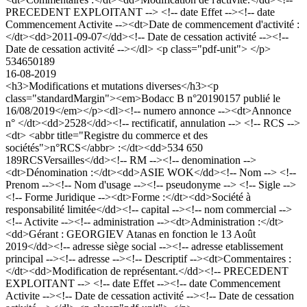
PRECEDENT EXPLOITANT --> <!-- date Effet --><!-- date
Commencement Activite --><dt>Date de commencement d'activité :
</dt><dd>2011-09-07</dd><!-- Date de cessation activité --><!--
Date de cessation activité --></dl> <p class="pdf-unit"> </p>
534650189
16-08-2019
<h3>Modifications et mutations diverses</h3><p
class="standardMargin"><em>Bodacc B n°20190157 publié le
16/08/2019</em></p><dl><!-- numero annonce --><dt>Annonce
n° </dt><dd>2528</dd><!-- rectificatif, annulation --> <!-- RCS -->
<dt> <abbr title="Registre du commerce et des
sociétés">n°RCS</abbr> :</dt><dd>534 650
189RCSVersailles</dd><!-- RM --><!-- denomination -->
<dt>Dénomination :</dt><dd>ASIE WOK</dd><!-- Nom --> <!--
Prenom --><!-- Nom d'usage --><!-- pseudonyme --> <!-- Sigle -->
<!-- Forme Juridique --><dt>Forme :</dt><dd>Société à
responsabilité limitée</dd><!-- capital --><!-- nom commercial -->
<!-- Activite --><!-- administration --><dt>Administration :</dt>
<dd>Gérant : GEORGIEV Atanas en fonction le 13 Août
2019</dd><!-- adresse siège social --><!-- adresse etablissement
principal --><!-- adresse --><!-- Descriptif --><dt>Commentaires :
</dt><dd>Modification de représentant.</dd><!-- PRECEDENT
EXPLOITANT --> <!-- date Effet --><!-- date Commencement
Activite --><!-- Date de cessation activité --><!-- Date de cessation