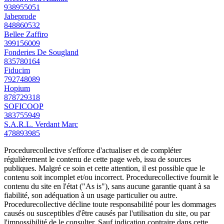
938955051
Jabeprode
848860532
Bellee Zaffiro
399156009
Fonderies De Sougland
835780164
Fiducim
792748089
Hopium
878729318
SOFICOOP
383755949
S.A.R.L. Verdant Marc
478893985
Procedurecollective s'efforce d'actualiser et de compléter
régulièrement le contenu de cette page web, issu de sources
publiques. Malgré ce soin et cette attention, il est possible que le
contenu soit incomplet et/ou incorrect. Procedurecollective fournit le
contenu du site en l'état ("As is"), sans aucune garantie quant à sa
fiabilité, son adéquation à un usage particulier ou autre.
Procedurecollective décline toute responsabilité pour les dommages
causés ou susceptibles d'être causés par l'utilisation du site, ou par
l'impossibilité de le consulter. Sauf indication contraire dans cette