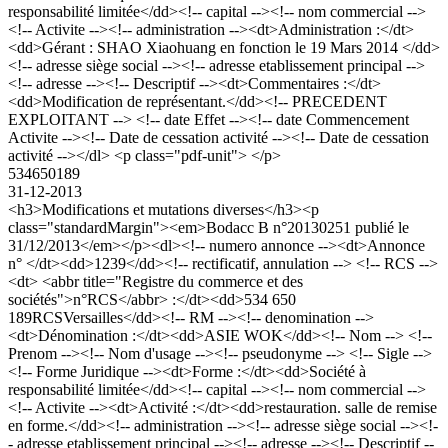
responsabilité limitée</dd><!-- capital --><!-- nom commercial -->
<!-- Activite --><!-- administration --><dt>Administration :</dt>
<dd>Gérant : SHAO Xiaohuang en fonction le 19 Mars 2014 </dd>
<!-- adresse siège social --><!-- adresse etablissement principal -->
<!-- adresse --><!-- Descriptif --><dt>Commentaires :</dt>
<dd>Modification de représentant.</dd><!-- PRECEDENT
EXPLOITANT --> <!-- date Effet --><!-- date Commencement
Activite --><!-- Date de cessation activité --><!-- Date de cessation
activité --></dl> <p class="pdf-unit"> </p>
534650189
31-12-2013
<h3>Modifications et mutations diverses</h3><p
class="standardMargin"><em>Bodacc B n°20130251 publié le
31/12/2013</em></p><dl><!-- numero annonce --><dt>Annonce
n° </dt><dd>1239</dd><!-- rectificatif, annulation --> <!-- RCS -->
<dt> <abbr title="Registre du commerce et des
sociétés">n°RCS</abbr> :</dt><dd>534 650
189RCSVersailles</dd><!-- RM --><!-- denomination -->
<dt>Dénomination :</dt><dd>ASIE WOK</dd><!-- Nom --> <!--
Prenom --><!-- Nom d'usage --><!-- pseudonyme --> <!-- Sigle -->
<!-- Forme Juridique --><dt>Forme :</dt><dd>Société à
responsabilité limitée</dd><!-- capital --><!-- nom commercial -->
<!-- Activite --><dt>Activité :</dt><dd>restauration. salle de remise
en forme.</dd><!-- administration --><!-- adresse siège social --><!-
- adresse etablissement principal --><!-- adresse --><!-- Descriptif --