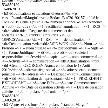
activité --></dl> <p class="pdf-unit"> </p>
534650189
16-08-2019
<h3>Modifications et mutations diverses</h3><p
class="standardMargin"><em>Bodacc B n°20190157 publié le
16/08/2019</em></p><dl><!-- numero annonce --><dt>Annonce
n° </dt><dd>2528</dd><!-- rectificatif, annulation --> <!-- RCS -->
<dt> <abbr title="Registre du commerce et des
sociétés">n°RCS</abbr> :</dt><dd>534 650
189RCSVersailles</dd><!-- RM --><!-- denomination -->
<dt>Dénomination :</dt><dd>ASIE WOK</dd><!-- Nom --> <!--
Prenom --><!-- Nom d'usage --><!-- pseudonyme --> <!-- Sigle -->
<!-- Forme Juridique --><dt>Forme :</dt><dd>Société à
responsabilité limitée</dd><!-- capital --><!-- nom commercial -->
<!-- Activite --><!-- administration --><dt>Administration :</dt>
<dd>Gérant : GEORGIEV Atanas en fonction le 13 Août
2019</dd><!-- adresse siège social --><!-- adresse etablissement
principal --><!-- adresse --><!-- Descriptif --><dt>Commentaires :
</dt><dd>Modification de représentant.</dd><!-- PRECEDENT
EXPLOITANT --> <!-- date Effet --><!-- date Commencement
Activite --><!-- Date de cessation activité --><!-- Date de cessation
activité --></dl> <p class="pdf-unit"> </p>
534650189
13-03-2019
<h3>Ventes et cessions</h3><p class="standardMargin">