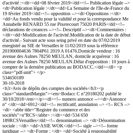
d'activité :</dt><dd>08 février 2019</dd><!-- Publication légale -->
<dt>Publication légale :</dt><dd>La Semaine de l'Ile-de-France du
19 février 2019</dd><!-- opposition --><dt>Oppositions :</dt>
<dd>Au fonds vendu pour la validité et pour la correspondance Me
Annabelle RENARD 55 rue Pixerecourt 75020 PARIS</dd><!--
déclarations de creances --><!-- Descriptif --><dt>Commentaires :
</dt><dd>Modification de l'activité.Modification de la date de début
d'activité.- Suivant acte sous seing privé en date du 07/02/2019
enregistré au SIE de Versailles le 11/02/2019 sous la référence
201900004636 7804P61 2019 A 01476.Domicile vendeur : 16
avenue des Aulnes 78250 MEULAN, domicile acquéreur : 16
avenue des Aulnes 78250 MEULAN.Délai d'opposition : 10 jours à
compter de la dernière publication au BODACC.</dd></dl> <p
class="pdf-unit"> </p>
534650189
30-10-2018
<h3>Avis de dépôts des comptes des sociétés</h3><p
class="standardMargin"><em>Bodacc C n°20180202 publié le
30/10/2018</em></p><dl><!-- numero annonce --><dt>Annonce
n° </dt><dd>6912</dd><!-- rectificatif, annulation --> <!-- RCS -->
<dt> <abbr title="Registre du commerce et des
sociétés">n°RCS</abbr> :</dt><dd>534 650
189RCSVersailles</dd><!-- denomination --> <dt>Dénomination
sociale : </dt> <dd>ASIE WOK</dd><!-- sigle --><!-- forme
juridique --> <dt>Forme : </dt> <dd>Société à responsabilité