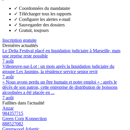
✓
Coordonnées du mandataire
✓
Télécharger tous les rapports
✓
Configurer les alertes e-mail
✓
Sauvegarder des dossiers
✓
Gratuit, toujours
Inscription gratuite
Dernières actualités
Le Delta Festival placé en liquidation judiciaire à Marseille, mais
une reprise reste possible
7 août
Villeneuve-sur-Lot : un mois après la liquidation judiciaire du
groupe Les Jasmins, la résidence service senior revit
7 août
« Nous avons perdu un être humain et notre emploi » : après le
décès de son patron, cette entreprise de distribution de boissons
alcoolisées a été placée en ...
7 août
Faillites dans l'actualité
Anzar
984357715
Green Corp Konnection
888527082
Greenwood Atlantic