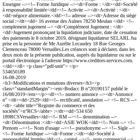
Enseigne --><!-- Forme Juridique --><dt>Forme : </dt><dd>Société
à responsabilité limitée</dd><!-- Activite --><dt>Activité : </dt>
<dd>négoce alimentaire.</dd><!-- adresse --><dt>Adresse du siège
social :</dt><dd> 16 avenue des Aulnes 78250 Meulan </dd> <!--
complement jugement --> <dt>Complément Jugement : </dt>
<dd>Jugement prononçant la liquidation judiciaire, date de cessation
des paiements le 8 octobre 2019, désignant liquidateur SELARL Jsa
prise en la personne de Me Aurélie Lecaudey 18 Rue Georges
Clemenceau 78000 Versailles.Les créances sont à déclarer, dans les
deux mois de la présente publication, auprès du liquidateur ou sur le
portail électronique à l'adresse https://www.creditors-services.com.
</dd></dl> <p class="pdf-unit"> </p>
534650189
16-08-2019
<h3>Modifications et mutations diverses</h3><p
class="standardMargin"><em>Bodacc B n°20190157 publié le
16/08/2019</em></p><dl><!-- numero annonce --><dt>Annonce
n° </dt><dd>2529</dd><!-- rectificatif, annulation --> <!-- RCS -->
<dt> <abbr title="Registre du commerce et des
sociétés">n°RCS</abbr> :</dt><dd>534 650
189RCSVersailles</dd><!-- RM --><!-- denomination -->
<dt>Dénomination :</dt><dd>ASIE WOK</dd><!-- Nom --> <!--
Prenom --><!-- Nom d'usage --><!-- pseudonyme --> <!-- Sigle -->
<!-- Forme Juridique --><dt>Forme :</dt><dd>Société à
responsabilité limitée</dd><!-- capital --><!-- nom commercial -->