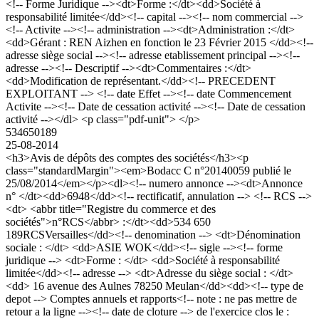
<!-- Forme Juridique --><dt>Forme :</dt><dd>Société à
responsabilité limitée</dd><!-- capital --><!-- nom commercial -->
<!-- Activite --><!-- administration --><dt>Administration :</dt>
<dd>Gérant : REN Aizhen en fonction le 23 Février 2015 </dd><!--
adresse siège social --><!-- adresse etablissement principal --><!--
adresse --><!-- Descriptif --><dt>Commentaires :</dt>
<dd>Modification de représentant.</dd><!-- PRECEDENT
EXPLOITANT --> <!-- date Effet --><!-- date Commencement
Activite --><!-- Date de cessation activité --><!-- Date de cessation
activité --></dl> <p class="pdf-unit"> </p>
534650189
25-08-2014
<h3>Avis de dépôts des comptes des sociétés</h3><p
class="standardMargin"><em>Bodacc C n°20140059 publié le
25/08/2014</em></p><dl><!-- numero annonce --><dt>Annonce
n° </dt><dd>6948</dd><!-- rectificatif, annulation --> <!-- RCS -->
<dt> <abbr title="Registre du commerce et des
sociétés">n°RCS</abbr> :</dt><dd>534 650
189RCSVersailles</dd><!-- denomination --> <dt>Dénomination
sociale : </dt> <dd>ASIE WOK</dd><!-- sigle --><!-- forme
juridique --> <dt>Forme : </dt> <dd>Société à responsabilité
limitée</dd><!-- adresse --> <dt>Adresse du siège social : </dt>
<dd> 16 avenue des Aulnes 78250 Meulan</dd><dd><!-- type de
depot --> Comptes annuels et rapports<!-- note : ne pas mettre de
retour a la ligne --><!-- date de cloture --> de l'exercice clos le :