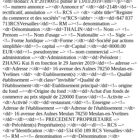
<em>Bodacc A n°20190051 publié le 13/03/2019</em></p><dl>
<!-- numero annonce --><dt>Annonce n° </dt><dd>2148</dd><!--
rectificatif, annulation --> <!-- RCS --> <dt> <abbr title="Registre
du commerce et des sociétés">n°RCS</abbr> :</dt><dd>847 837
713RCSVersailles</dd><!-- RM --><!-- denomination -->
<dt>Dénomination :</dt><dd>THALIN</dd><!-- Nom --> <!--
Prenom --><!-- Nom d'usage --> <!-- Nationalite --> <!-- Sigle -->
<!-- Forme Juridique --><dt>Forme :</dt><dd>Société par actions
simplifiée</dd><!-- capital --><dt>Capital :</dt><dd>8000.00
EUR</dd><!-- pseudonyme --> <!-- nom commercial --><!--
administration --><dt>Administration :</dt><dd>Président :
ZHANG Kui Ji en fonction le 29 Janvier 2019</dd><!-- adresse -->
<dt>Adresse :</dt><dd> 16 avenue des Aulnes 78250 Meulan-en-
Yvelines </dd> <dt>Etablissement(s) :</dt><dd><dl><!-- Qualité
établissement --><dt class="invisible">Qualité de
l'établissement</dt><dd>Etablissement principal</dd><!-- origine
du fond --><dt>Origine du fond :</dt><dd>Achat d'un fonds de
commerce au prix stipulé de 220000 Euros</dd><!-- Activite -->
<dt>Activité :</dt><dd>restaurant.</dd><!-- Enseigne --><!--
Adresse de l'établissement --><dt>Adresse de l'établissement :</dt>
<dd> 16 avenue des Aulnes Meulan 78250 Meulan-en-Yvelines
</dd></dl></dd><!-- PRECEDENT PROPRIETAIRE -->
<dt>Précédent(s) Propriétaire(s) :</dt><dd><dl><!-- RCS -->
<dt>n°Identification :</dt><dd>534 650 189 RCS Versailles</dd>
<!-- RM --><!-- denomination --><dt>Dénomination :</dt>