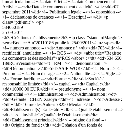
immatriculation --><!-- date Effet --><!-- date Commencement
Activite --><dt>Date de commencement d'activité :</dt><dd>07
septembre 2011</dd><!-- Publication légale --><!-- opposition -->
<!-- déclarations de creances --><!-- Descriptif --></dl> <p
class="pdf-unit"> </p>
534650189
25-09-2011
<h3>Créations d'établissements</h3><p class="standardMargin">
<em>Bodacc A n°20110186 publié le 25/09/2011</em></p><dl>
<!-- numero annonce --><dt>Annonce n° </dt><dd>703</dd><!--
rectificatif, annulation --> <!-- RCS --> <dt> <abbr title="Registre
du commerce et des sociétés">n°RCS</abbr> :</dt><dd>534 650
189RCSVersailles</dd><!-- RM --><!-- denomination -->
<dt>Dénomination :</dt><dd>ASIE WOK</dd><!-- Nom --> <!--
Prenom --><!-- Nom d'usage --> <!-- Nationalite --> <!-- Sigle -->
<!-- Forme Juridique --><dt>Forme :</dt><dd>Société à
responsabilité limitée</dd><!-- capital --><dt>Capital :</dt>
<dd>10000.00 EUR</dd><!-- pseudonyme --> <!-- nom
commercial --><!-- administration --><dt>Administration :</dt>
<dd>Gérante : CHEN Xiaoya </dd><!-- adresse --><dt>Adresse :
</dt><dd> 16 rue des Aulnes 78250 Meulan </dd>
<dt>Etablissement(s) :</dt><dd><dl><!-- Qualité établissement -->
<dt class="invisible">Qualité de l'établissement</dt>
<dd>Etablissement principal</dd><!-- origine du fond -->
<dt>Origine du fond :</dt><dd>Création d'un fonds de