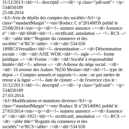
31/12/2013</dd><!-- descriptif --></dl> <p class="pdf-unit"> </p>
534650189
25-08-2014
<h3>Avis de dépôts des comptes des sociétés</h3><p
class="standardMargin"><em>Bodacc C n°20140059 publié le
25/08/2014</em></p><dl><!-- numero annonce --><dt>Annonce
n° </dt><dd>6948</dd><!-- rectificatif, annulation --> <!-- RCS -->
<dt> <abbr title="Registre du commerce et des
sociétés">n°RCS</abbr> :</dt><dd>534 650
189RCSVersailles</dd><!-- denomination --> <dt>Dénomination
sociale : </dt> <dd>ASIE WOK</dd><!-- sigle --><!-- forme
juridique --> <dt>Forme : </dt> <dd>Société à responsabilité
limitée</dd><!-- adresse --> <dt>Adresse du siège social : </dt>
<dd> 16 avenue des Aulnes 78250 Meulan</dd><dd><!-- type de
depot --> Comptes annuels et rapports<!-- note : ne pas mettre de
retour a la ligne --><!-- date de cloture --> de l'exercice clos le :
31/12/2013</dd><!-- descriptif --></dl> <p class="pdf-unit"> </p>
534650189
27-03-2014
<h3>Modifications et mutations diverses</h3><p
class="standardMargin"><em>Bodacc B n°20140061 publié le
27/03/2014</em></p><dl><!-- numero annonce --><dt>Annonce
n° </dt><dd>1921</dd><!-- rectificatif, annulation --> <!-- RCS -->
<dt> <abbr title="Registre du commerce et des
sociétés">n°RCS</abbr> :</dt><dd>534 650