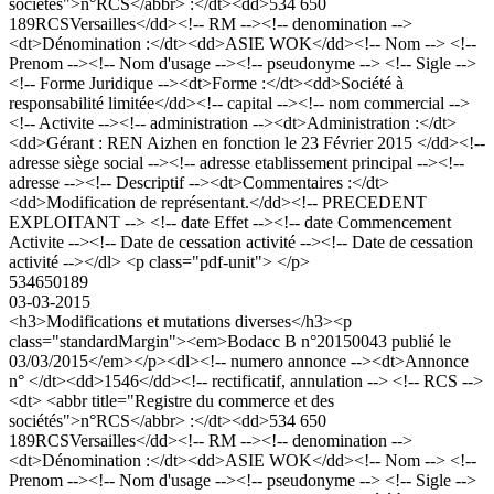
sociétés">n°RCS</abbr> :</dt><dd>534 650
189RCSVersailles</dd><!-- RM --><!-- denomination -->
<dt>Dénomination :</dt><dd>ASIE WOK</dd><!-- Nom --> <!--
Prenom --><!-- Nom d'usage --><!-- pseudonyme --> <!-- Sigle -->
<!-- Forme Juridique --><dt>Forme :</dt><dd>Société à
responsabilité limitée</dd><!-- capital --><!-- nom commercial -->
<!-- Activite --><!-- administration --><dt>Administration :</dt>
<dd>Gérant : REN Aizhen en fonction le 23 Février 2015 </dd><!--
adresse siège social --><!-- adresse etablissement principal --><!--
adresse --><!-- Descriptif --><dt>Commentaires :</dt>
<dd>Modification de représentant.</dd><!-- PRECEDENT
EXPLOITANT --> <!-- date Effet --><!-- date Commencement
Activite --><!-- Date de cessation activité --><!-- Date de cessation
activité --></dl> <p class="pdf-unit"> </p>
534650189
03-03-2015
<h3>Modifications et mutations diverses</h3><p
class="standardMargin"><em>Bodacc B n°20150043 publié le
03/03/2015</em></p><dl><!-- numero annonce --><dt>Annonce
n° </dt><dd>1546</dd><!-- rectificatif, annulation --> <!-- RCS -->
<dt> <abbr title="Registre du commerce et des
sociétés">n°RCS</abbr> :</dt><dd>534 650
189RCSVersailles</dd><!-- RM --><!-- denomination -->
<dt>Dénomination :</dt><dd>ASIE WOK</dd><!-- Nom --> <!--
Prenom --><!-- Nom d'usage --><!-- pseudonyme --> <!-- Sigle -->