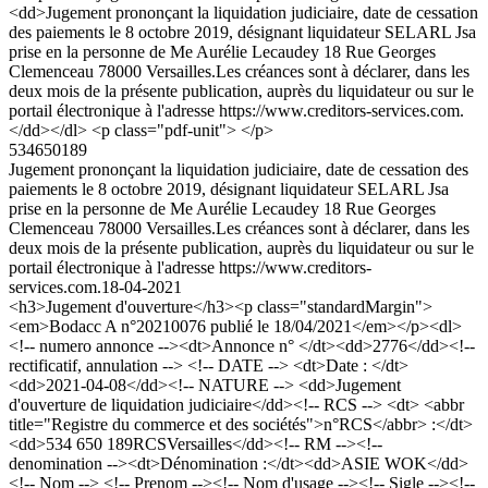
<dd>Jugement prononçant la liquidation judiciaire, date de cessation
des paiements le 8 octobre 2019, désignant liquidateur SELARL Jsa
prise en la personne de Me Aurélie Lecaudey 18 Rue Georges
Clemenceau 78000 Versailles.Les créances sont à déclarer, dans les
deux mois de la présente publication, auprès du liquidateur ou sur le
portail électronique à l'adresse https://www.creditors-services.com.
</dd></dl> <p class="pdf-unit"> </p>
534650189
Jugement prononçant la liquidation judiciaire, date de cessation des
paiements le 8 octobre 2019, désignant liquidateur SELARL Jsa
prise en la personne de Me Aurélie Lecaudey 18 Rue Georges
Clemenceau 78000 Versailles.Les créances sont à déclarer, dans les
deux mois de la présente publication, auprès du liquidateur ou sur le
portail électronique à l'adresse https://www.creditors-
services.com.
18-04-2021
<h3>Jugement d'ouverture</h3><p class="standardMargin">
<em>Bodacc A n°20210076 publié le 18/04/2021</em></p><dl>
<!-- numero annonce --><dt>Annonce n° </dt><dd>2776</dd><!--
rectificatif, annulation --> <!-- DATE --> <dt>Date : </dt>
<dd>2021-04-08</dd><!-- NATURE --> <dd>Jugement
d'ouverture de liquidation judiciaire</dd><!-- RCS --> <dt> <abbr
title="Registre du commerce et des sociétés">n°RCS</abbr> :</dt>
<dd>534 650 189RCSVersailles</dd><!-- RM --><!--
denomination --><dt>Dénomination :</dt><dd>ASIE WOK</dd>
<!-- Nom --> <!-- Prenom --><!-- Nom d'usage --><!-- Sigle --><!--