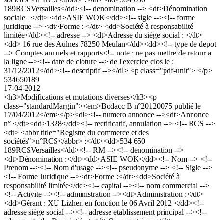
189RCSVersailles</dd><!-- denomination --> <dt>Dénomination
sociale : </dt> <dd>ASIE WOK</dd><!-- sigle --><!-- forme
juridique --> <dt>Forme : </dt> <dd>Société à responsabilité
limitée</dd><!-- adresse --> <dt>Adresse du siège social : </dt>
<dd> 16 rue des Aulnes 78250 Meulan</dd><dd><!-- type de depot
--> Comptes annuels et rapports<!-- note : ne pas mettre de retour a
la ligne --><!-- date de cloture --> de l'exercice clos le :
31/12/2012</dd><!-- descriptif --></dl> <p class="pdf-unit"> </p>
534650189
17-04-2012
<h3>Modifications et mutations diverses</h3><p
class="standardMargin"><em>Bodacc B n°20120075 publié le
17/04/2012</em></p><dl><!-- numero annonce --><dt>Annonce
n° </dt><dd>1328</dd><!-- rectificatif, annulation --> <!-- RCS -->
<dt> <abbr title="Registre du commerce et des
sociétés">n°RCS</abbr> :</dt><dd>534 650
189RCSVersailles</dd><!-- RM --><!-- denomination -->
<dt>Dénomination :</dt><dd>ASIE WOK</dd><!-- Nom --> <!--
Prenom --><!-- Nom d'usage --><!-- pseudonyme --> <!-- Sigle -->
<!-- Forme Juridique --><dt>Forme :</dt><dd>Société à
responsabilité limitée</dd><!-- capital --><!-- nom commercial -->
<!-- Activite --><!-- administration --><dt>Administration :</dt>
<dd>Gérant : XU Lizhen en fonction le 06 Avril 2012 </dd><!--
adresse siège social --><!-- adresse etablissement principal --><!--