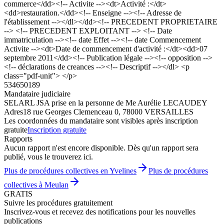
commerce</dd><!-- Activite --><dt>Activité :</dt>
<dd>restauration.</dd><!-- Enseigne --><!-- Adresse de
l'établissement --></dl></dd><!-- PRECEDENT PROPRIETAIRE
--> <!-- PRECEDENT EXPLOITANT --> <!-- Date
immatriculation --><!-- date Effet --><!-- date Commencement
Activite --><dt>Date de commencement d'activité :</dt><dd>07
septembre 2011</dd><!-- Publication légale --><!-- opposition -->
<!-- déclarations de creances --><!-- Descriptif --></dl> <p
class="pdf-unit"> </p>
534650189
Mandataire judiciaire
SELARL JSA prise en la personne de Me Aurélie LECAUDEY
Adres
18 rue Georges Clemenceau 0, 78000 VERSAILLES
Les coordonnées du mandataire sont visibles après inscription
gratuite
Inscription gratuite
Rapports
Aucun rapport n'est encore disponible. Dès qu'un rapport sera
publié, vous le trouverez ici.
Plus de procédures collectives en Yvelines
Plus de procédures
collectives à Meulan
GRATIS
Suivre les procédures gratuitement
Inscrivez-vous et recevez des notifications pour les nouvelles
publications