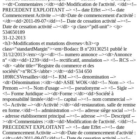
><dt>Commentaires :</dt><dd>Modification de l'activité. </dd><!--
PRECEDENT EXPLOITANT --> <!-- date Effet --><!-- date
Commencement Activite --><dt>Date de commencement d'activité :
</dt><dd>2011-09-07</dd><!-- Date de cessation activité --><!--
Date de cessation activité --></dl> <p class="pdf-unit"> </p>
534650189
31-12-2013
<h3>Modifications et mutations diverses</h3><p
class="standardMargin"><em>Bodacc B n°20130251 publié le
31/12/2013</em></p><dl><!-- numero annonce --><dt>Annonce
n° </dt><dd>1239</dd><!-- rectificatif, annulation --> <!-- RCS -->
<dt> <abbr title="Registre du commerce et des
sociétés">n°RCS</abbr> :</dt><dd>534 650
189RCSVersailles</dd><!-- RM --><!-- denomination -->
<dt>Dénomination :</dt><dd>ASIE WOK</dd><!-- Nom --> <!--
Prenom --><!-- Nom d'usage --><!-- pseudonyme --> <!-- Sigle -->
<!-- Forme Juridique --><dt>Forme :</dt><dd>Société à
responsabilité limitée</dd><!-- capital --><!-- nom commercial -->
<!-- Activite --><dt>Activité :</dt><dd>restauration. salle de remise
en forme.</dd><!-- administration --><!-- adresse siège social --><!-
- adresse etablissement principal --><!-- adresse --><!-- Descriptif --
><dt>Commentaires :</dt><dd>Modification de l'activité. </dd><!--
PRECEDENT EXPLOITANT --> <!-- date Effet --><!-- date
Commencement Activite --><dt>Date de commencement d'activité :
</dt><dd>2011-09-07</dd><!-- Date de cessation activité --><!--