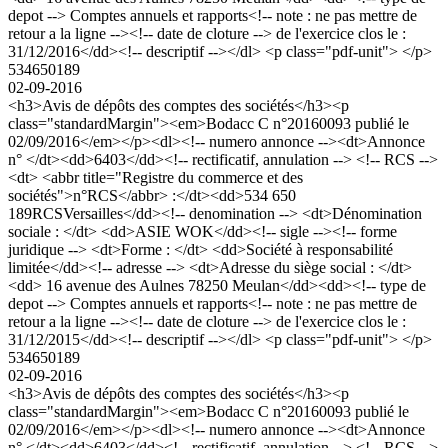
depot --> Comptes annuels et rapports<!-- note : ne pas mettre de
retour a la ligne --><!-- date de cloture --> de l'exercice clos le :
31/12/2016</dd><!-- descriptif --></dl> <p class="pdf-unit"> </p>
534650189
02-09-2016
<h3>Avis de dépôts des comptes des sociétés</h3><p
class="standardMargin"><em>Bodacc C n°20160093 publié le
02/09/2016</em></p><dl><!-- numero annonce --><dt>Annonce
n° </dt><dd>6403</dd><!-- rectificatif, annulation --> <!-- RCS -->
<dt> <abbr title="Registre du commerce et des
sociétés">n°RCS</abbr> :</dt><dd>534 650
189RCSVersailles</dd><!-- denomination --> <dt>Dénomination
sociale : </dt> <dd>ASIE WOK</dd><!-- sigle --><!-- forme
juridique --> <dt>Forme : </dt> <dd>Société à responsabilité
limitée</dd><!-- adresse --> <dt>Adresse du siège social : </dt>
<dd> 16 avenue des Aulnes 78250 Meulan</dd><dd><!-- type de
depot --> Comptes annuels et rapports<!-- note : ne pas mettre de
retour a la ligne --><!-- date de cloture --> de l'exercice clos le :
31/12/2015</dd><!-- descriptif --></dl> <p class="pdf-unit"> </p>
534650189
02-09-2016
<h3>Avis de dépôts des comptes des sociétés</h3><p
class="standardMargin"><em>Bodacc C n°20160093 publié le
02/09/2016</em></p><dl><!-- numero annonce --><dt>Annonce
n° </dt><dd>6403</dd><!-- rectificatif, annulation --> <!-- RCS -->