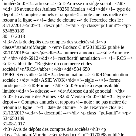
limitée</dd><!-- adresse --> <dt>Adresse du siège social : </dt>
<dd> 16 avenue des Aulnes 78250 Meulan </dd><dd><!-- type de
depot --> Comptes annuels et rapports<!-- note : ne pas mettre de
retour a la ligne --><!-- date de cloture --> de l'exercice clos le :
31/12/2017</dd><!-- descriptif --></dl> <p class="pdf-unit"> </p>
534650189
30-10-2018
<h3>Avis de dépôts des comptes des sociétés</h3><p
class="standardMargin"><em>Bodacc C n°20180202 publié le
30/10/2018</em></p><dl><!-- numero annonce --><dt>Annonce
n° </dt><dd>6912</dd><!-- rectificatif, annulation --> <!-- RCS -->
<dt> <abbr title="Registre du commerce et des
sociétés">n°RCS</abbr> :</dt><dd>534 650
189RCSVersailles</dd><!-- denomination --> <dt>Dénomination
sociale : </dt> <dd>ASIE WOK</dd><!-- sigle --><!-- forme
juridique --> <dt>Forme : </dt> <dd>Société à responsabilité
limitée</dd><!-- adresse --> <dt>Adresse du siège social : </dt>
<dd> 16 avenue des Aulnes 78250 Meulan </dd><dd><!-- type de
depot --> Comptes annuels et rapports<!-- note : ne pas mettre de
retour a la ligne --><!-- date de cloture --> de l'exercice clos le :
31/12/2017</dd><!-- descriptif --></dl> <p class="pdf-unit"> </p>
534650189
31-08-2017
<h3>Avis de dépôts des comptes des sociétés</h3><p
class="standardMargin"><em>Bodacc C n°20170088 publié le