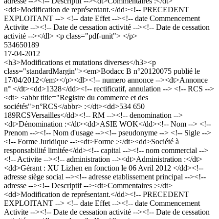
adresse --><!-- Descriptif --><dt>Commentaires :</dt>
<dd>Modification de représentant.</dd><!-- PRECEDENT
EXPLOITANT --> <!-- date Effet --><!-- date Commencement
Activite --><!-- Date de cessation activité --><!-- Date de cessation
activité --></dl> <p class="pdf-unit"> </p>
534650189
17-04-2012
<h3>Modifications et mutations diverses</h3><p
class="standardMargin"><em>Bodacc B n°20120075 publié le
17/04/2012</em></p><dl><!-- numero annonce --><dt>Annonce
n° </dt><dd>1328</dd><!-- rectificatif, annulation --> <!-- RCS -->
<dt> <abbr title="Registre du commerce et des
sociétés">n°RCS</abbr> :</dt><dd>534 650
189RCSVersailles</dd><!-- RM --><!-- denomination -->
<dt>Dénomination :</dt><dd>ASIE WOK</dd><!-- Nom --> <!--
Prenom --><!-- Nom d'usage --><!-- pseudonyme --> <!-- Sigle -->
<!-- Forme Juridique --><dt>Forme :</dt><dd>Société à
responsabilité limitée</dd><!-- capital --><!-- nom commercial -->
<!-- Activite --><!-- administration --><dt>Administration :</dt>
<dd>Gérant : XU Lizhen en fonction le 06 Avril 2012 </dd><!--
adresse siège social --><!-- adresse etablissement principal --><!--
adresse --><!-- Descriptif --><dt>Commentaires :</dt>
<dd>Modification de représentant.</dd><!-- PRECEDENT
EXPLOITANT --> <!-- date Effet --><!-- date Commencement
Activite --><!-- Date de cessation activité --><!-- Date de cessation