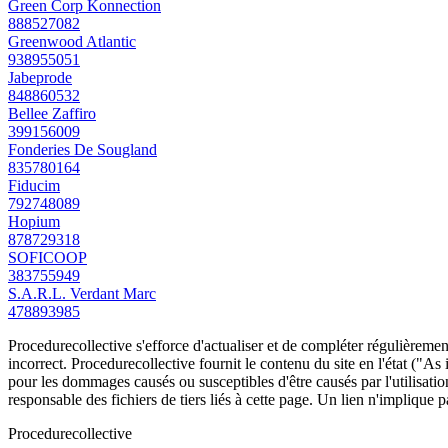
Green Corp Konnection
888527082
Greenwood Atlantic
938955051
Jabeprode
848860532
Bellee Zaffiro
399156009
Fonderies De Sougland
835780164
Fiducim
792748089
Hopium
878729318
SOFICOOP
383755949
S.A.R.L. Verdant Marc
478893985
Procedurecollective s'efforce d'actualiser et de compléter régulièrement
incorrect. Procedurecollective fournit le contenu du site en l'état ("As
pour les dommages causés ou susceptibles d'être causés par l'utilisation
responsable des fichiers de tiers liés à cette page. Un lien n'implique p
Procedure
collective