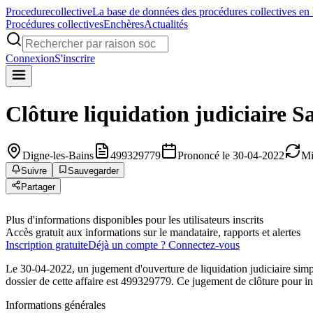
Procedure
collective
La base de données des procédures collectives en
Procédures collectives
Enchères
Actualités
Connexion
S'inscrire
Clôture liquidation judiciaire
S
Digne-les-Bains
499329779
Prononcé le 30-04-2022
Mi
Suivre
Sauvegarder
Partager
Plus d'informations disponibles pour les utilisateurs inscrits
Accès gratuit aux informations sur le mandataire, rapports et alertes
Inscription gratuite
Déjà un compte ? Connectez-vous
Le 30-04-2022, un jugement d'ouverture de liquidation judiciaire s
dossier de cette affaire est 499329779. Ce jugement de clôture pour ins
Informations générales