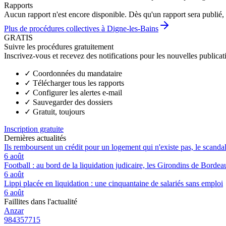
Rapports
Aucun rapport n'est encore disponible. Dès qu'un rapport sera publié, 
Plus de procédures collectives à Digne-les-Bains
GRATIS
Suivre les procédures gratuitement
Inscrivez-vous et recevez des notifications pour les nouvelles publicat
✓
Coordonnées du mandataire
✓
Télécharger tous les rapports
✓
Configurer les alertes e-mail
✓
Sauvegarder des dossiers
✓
Gratuit, toujours
Inscription gratuite
Dernières actualités
Ils remboursent un crédit pour un logement qui n'existe pas, le scand
6 août
Football : au bord de la liquidation judicaire, les Girondins de Borde
6 août
Lippi placée en liquidation : une cinquantaine de salariés sans emploi
6 août
Faillites dans l'actualité
Anzar
984357715