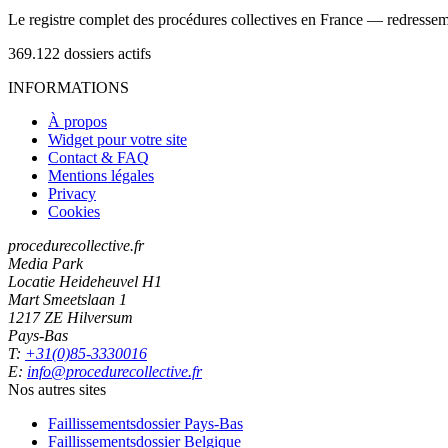
Le registre complet des procédures collectives en France — redressemen
369.122
dossiers actifs
INFORMATIONS
À propos
Widget pour votre site
Contact & FAQ
Mentions légales
Privacy
Cookies
procedurecollective.fr
Media Park
Locatie Heideheuvel H1
Mart Smeetslaan 1
1217 ZE Hilversum
Pays-Bas
T:
+31(0)85-3330016
E:
info@procedurecollective.fr
Nos autres sites
Faillissementsdossier
Pays-Bas
Faillissementsdossier
Belgique