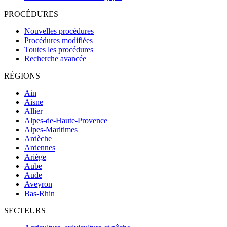
PROCÉDURES
Nouvelles procédures
Procédures modifiées
Toutes les procédures
Recherche avancée
RÉGIONS
Ain
Aisne
Allier
Alpes-de-Haute-Provence
Alpes-Maritimes
Ardèche
Ardennes
Ariège
Aube
Aude
Aveyron
Bas-Rhin
SECTEURS