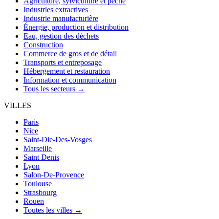
Agriculture, sylviculture et pêche
Industries extractives
Industrie manufacturière
Énergie, production et distribution
Eau, gestion des déchets
Construction
Commerce de gros et de détail
Transports et entreposage
Hébergement et restauration
Information et communication
Tous les secteurs →
VILLES
Paris
Nice
Saint-Die-Des-Vosges
Marseille
Saint Denis
Lyon
Salon-De-Provence
Toulouse
Strasbourg
Rouen
Toutes les villes →