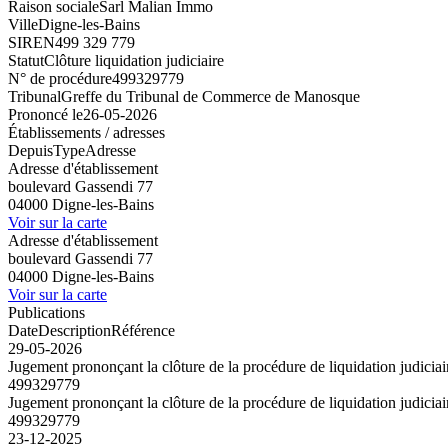
Raison sociale
Sarl Malian Immo
Ville
Digne-les-Bains
SIREN
499 329 779
Statut
Clôture liquidation judiciaire
N° de procédure
499329779
Tribunal
Greffe du Tribunal de Commerce de Manosque
Prononcé le
26-05-2026
Établissements / adresses
Depuis
Type
Adresse
Adresse d'établissement
boulevard Gassendi 77
04000 Digne-les-Bains
Voir sur la carte
Adresse d'établissement
boulevard Gassendi 77
04000 Digne-les-Bains
Voir sur la carte
Publications
Date
Description
Référence
29-05-2026
Jugement prononçant la clôture de la procédure de liquidation judiciair
499329779
Jugement prononçant la clôture de la procédure de liquidation judiciair
499329779
23-12-2025