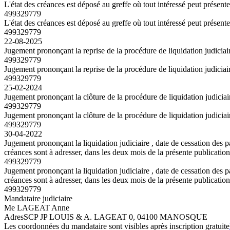
L'état des créances est déposé au greffe où tout intéressé peut présent
499329779
L'état des créances est déposé au greffe où tout intéressé peut présent
499329779
22-08-2025
Jugement prononçant la reprise de la procédure de liquidation judici
499329779
Jugement prononçant la reprise de la procédure de liquidation judici
499329779
25-02-2024
Jugement prononçant la clôture de la procédure de liquidation judiciair
499329779
Jugement prononçant la clôture de la procédure de liquidation judiciair
499329779
30-04-2022
Jugement prononçant la liquidation judiciaire , date de cessation de
créances sont à adresser, dans les deux mois de la présente publication
499329779
Jugement prononçant la liquidation judiciaire , date de cessation de
créances sont à adresser, dans les deux mois de la présente publication
499329779
Mandataire judiciaire
Me LAGEAT Anne
Adres
SCP JP LOUIS & A. LAGEAT 0, 04100 MANOSQUE
Les coordonnées du mandataire sont visibles après inscription gratuite