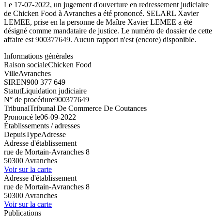
Le 17-07-2022, un jugement d'ouverture en redressement judiciaire
de Chicken Food à Avranches a été prononcé. SELARL Xavier
LEMEE, prise en la personne de Maître Xavier LEMEE a été
désigné comme mandataire de justice. Le numéro de dossier de cette
affaire est 900377649. Aucun rapport n'est (encore) disponible.
Informations générales
Raison sociale
Chicken Food
Ville
Avranches
SIREN
900 377 649
Statut
Liquidation judiciaire
N° de procédure
900377649
Tribunal
Tribunal De Commerce De Coutances
Prononcé le
06-09-2022
Établissements / adresses
Depuis
Type
Adresse
Adresse d'établissement
rue de Mortain-Avranches 8
50300 Avranches
Voir sur la carte
Adresse d'établissement
rue de Mortain-Avranches 8
50300 Avranches
Voir sur la carte
Publications