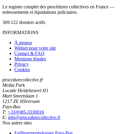
Le registre complet des procédures collectives en France —
redressements et liquidations judiciaires.
369.122
dossiers actifs
INFORMATIONS
À propos
Widget pour votre site
Contact & FAQ
Mentions légales
Privacy
Cookies
procedurecollective.fr
Media Park
Locatie Heideheuvel H1
Mart Smeetslaan 1
1217 ZE Hilversum
Pays-Bas
T:
+31(0)85-3330016
E:
info@procedurecollective.fr
Nos autres sites
Faillissementsdossier
Pays-Bas