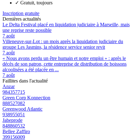
✓
Gratuit, toujours
Inscription gratuite
Dernières actualités
Le Delta Festival placé en liquidation judiciaire à Marseille, mais
une reprise reste possible
7 août
Villeneuve-sur-Lot : un mois après la liquidation judiciaire du
groupe Les Jasmins, la résidence service senior revit
7 août
« Nous avons perdu un être humain et notre emploi » : après le
décès de son patron, cette entreprise de distribution de boissons
alcoolisées a été placée en ...
7 août
Faillites dans l'actualité
Anzar
984357715
Green Corp Konnection
888527082
Greenwood Atlantic
938955051
Jabeprode
848860532
Bellee Zaffiro
399156009