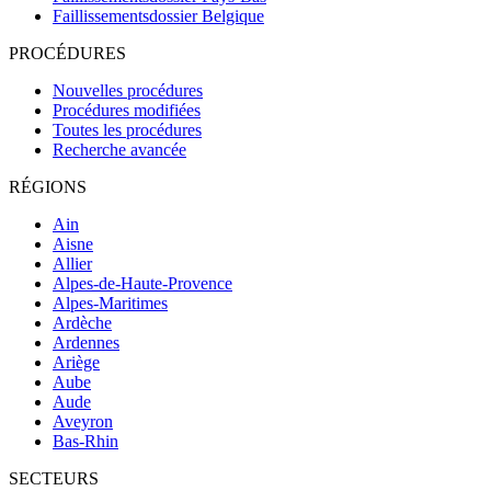
Faillissementsdossier
Belgique
PROCÉDURES
Nouvelles procédures
Procédures modifiées
Toutes les procédures
Recherche avancée
RÉGIONS
Ain
Aisne
Allier
Alpes-de-Haute-Provence
Alpes-Maritimes
Ardèche
Ardennes
Ariège
Aube
Aude
Aveyron
Bas-Rhin
SECTEURS