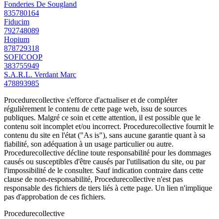
Fonderies De Sougland
835780164
Fiducim
792748089
Hopium
878729318
SOFICOOP
383755949
S.A.R.L. Verdant Marc
478893985
Procedurecollective s'efforce d'actualiser et de compléter
régulièrement le contenu de cette page web, issu de sources
publiques. Malgré ce soin et cette attention, il est possible que le
contenu soit incomplet et/ou incorrect. Procedurecollective fournit le
contenu du site en l'état ("As is"), sans aucune garantie quant à sa
fiabilité, son adéquation à un usage particulier ou autre.
Procedurecollective décline toute responsabilité pour les dommages
causés ou susceptibles d'être causés par l'utilisation du site, ou par
l'impossibilité de le consulter. Sauf indication contraire dans cette
clause de non-responsabilité, Procedurecollective n'est pas
responsable des fichiers de tiers liés à cette page. Un lien n'implique
pas d'approbation de ces fichiers.
Procedure
collective