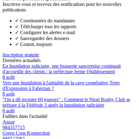
Inscrivez-vous et recevez des notifications pour les nouvelles
publications
✓
Coordonnées du mandataire
✓
Télécharger tous les rapports
✓
Configurer les alertes e-mail
✓
Sauvegarder des dossiers
✓
Gratuit, toujours
Inscription gratuite
Dernières actualités
En liquidation judiciaire, une brasserie sancerroise continuait
d'accueillir des clients : la préfecture ferme l'établissement
8 août
Vers une liquidation à l'amiable de la cave coopérative Terre
d'Expression à Fabrezan ?
8 août
"On a dû recruter 60 joueurs" : Comment le Niort Rugby Club se
prépare à la Fédérale 3 après la liquidation judiciaire
8 août
Faillites dans l'actualité
Anzar
984357715
Green Corp Konnection
888527082