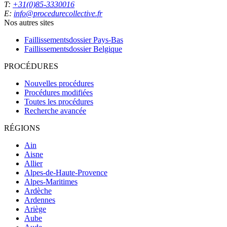
T:
+31(0)85-3330016
E:
info@procedurecollective.fr
Nos autres sites
Faillissementsdossier
Pays-Bas
Faillissementsdossier
Belgique
PROCÉDURES
Nouvelles procédures
Procédures modifiées
Toutes les procédures
Recherche avancée
RÉGIONS
Ain
Aisne
Allier
Alpes-de-Haute-Provence
Alpes-Maritimes
Ardèche
Ardennes
Ariège
Aube