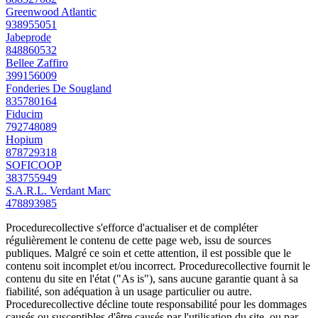
Greenwood Atlantic
938955051
Jabeprode
848860532
Bellee Zaffiro
399156009
Fonderies De Sougland
835780164
Fiducim
792748089
Hopium
878729318
SOFICOOP
383755949
S.A.R.L. Verdant Marc
478893985
Procedurecollective s'efforce d'actualiser et de compléter
régulièrement le contenu de cette page web, issu de sources
publiques. Malgré ce soin et cette attention, il est possible que le
contenu soit incomplet et/ou incorrect. Procedurecollective fournit le
contenu du site en l'état ("As is"), sans aucune garantie quant à sa
fiabilité, son adéquation à un usage particulier ou autre.
Procedurecollective décline toute responsabilité pour les dommages
causés ou susceptibles d'être causés par l'utilisation du site, ou par