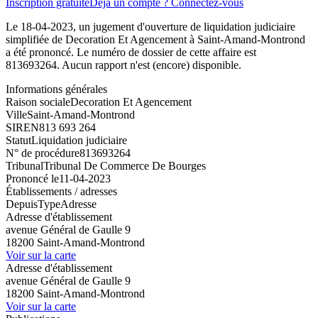
Inscription gratuite
Déjà un compte ? Connectez-vous
Le 18-04-2023, un jugement d'ouverture de liquidation judiciaire
simplifiée de Decoration Et Agencement à Saint-Amand-Montrond
a été prononcé. Le numéro de dossier de cette affaire est
813693264. Aucun rapport n'est (encore) disponible.
Informations générales
Raison sociale
Decoration Et Agencement
Ville
Saint-Amand-Montrond
SIREN
813 693 264
Statut
Liquidation judiciaire
N° de procédure
813693264
Tribunal
Tribunal De Commerce De Bourges
Prononcé le
11-04-2023
Établissements / adresses
Depuis
Type
Adresse
Adresse d'établissement
avenue Général de Gaulle 9
18200 Saint-Amand-Montrond
Voir sur la carte
Adresse d'établissement
avenue Général de Gaulle 9
18200 Saint-Amand-Montrond
Voir sur la carte