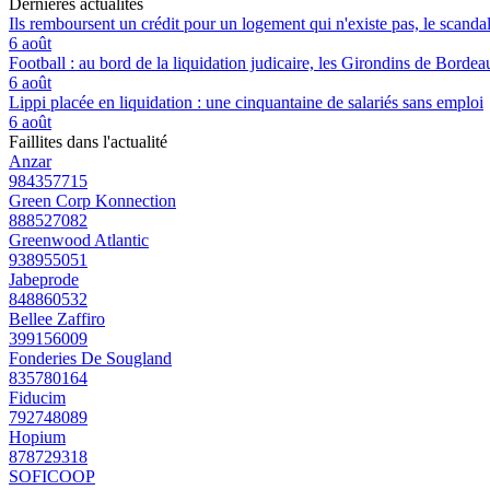
Dernières actualités
Ils remboursent un crédit pour un logement qui n'existe pas, le scand
6 août
Football : au bord de la liquidation judicaire, les Girondins de Borde
6 août
Lippi placée en liquidation : une cinquantaine de salariés sans emploi
6 août
Faillites dans l'actualité
Anzar
984357715
Green Corp Konnection
888527082
Greenwood Atlantic
938955051
Jabeprode
848860532
Bellee Zaffiro
399156009
Fonderies De Sougland
835780164
Fiducim
792748089
Hopium
878729318
SOFICOOP