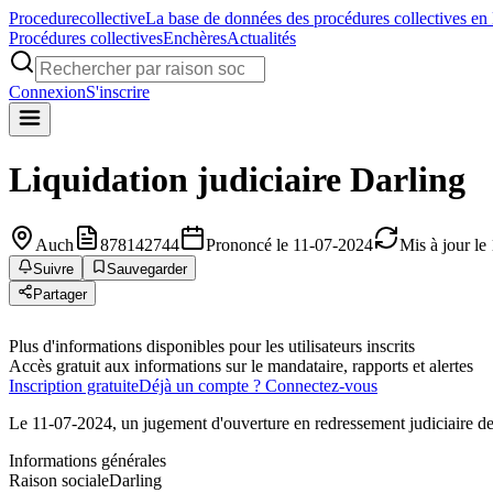
Procedure
collective
La base de données des procédures collectives en
Procédures collectives
Enchères
Actualités
Connexion
S'inscrire
Liquidation judiciaire
Darling
Auch
878142744
Prononcé le 11-07-2024
Mis à jour le
Suivre
Sauvegarder
Partager
Plus d'informations disponibles pour les utilisateurs inscrits
Accès gratuit aux informations sur le mandataire, rapports et alertes
Inscription gratuite
Déjà un compte ? Connectez-vous
Le 11-07-2024, un jugement d'ouverture en redressement judiciaire de
Informations générales
Raison sociale
Darling