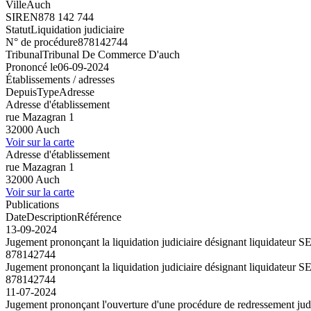
Ville
Auch
SIREN
878 142 744
Statut
Liquidation judiciaire
N° de procédure
878142744
Tribunal
Tribunal De Commerce D'auch
Prononcé le
06-09-2024
Établissements / adresses
Depuis
Type
Adresse
Adresse d'établissement
rue Mazagran 1
32000 Auch
Voir sur la carte
Adresse d'établissement
rue Mazagran 1
32000 Auch
Voir sur la carte
Publications
Date
Description
Référence
13-09-2024
Jugement prononçant la liquidation judiciaire désignant liquidateu
878142744
Jugement prononçant la liquidation judiciaire désignant liquidateu
878142744
11-07-2024
Jugement prononçant l'ouverture d'une procédure de redressement jud