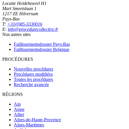
Locatie Heideheuvel H1
Mart Smeetslaan 1
1217 ZE Hilversum
Pays-Bas
T:
+31(0)85-3330016
E:
info@procedurecollective.fr
Nos autres sites
Faillissementsdossier
Pays-Bas
Faillissementsdossier
Belgique
PROCÉDURES
Nouvelles procédures
Procédures modifiées
Toutes les procédures
Recherche avancée
RÉGIONS
Ain
Aisne
Allier
Alpes-de-Haute-Provence
Alpes-Maritimes