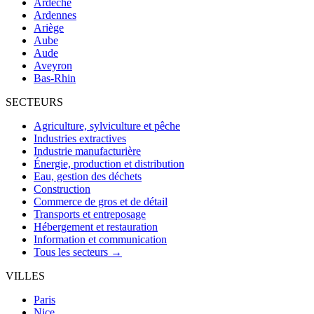
Ardèche
Ardennes
Ariège
Aube
Aude
Aveyron
Bas-Rhin
SECTEURS
Agriculture, sylviculture et pêche
Industries extractives
Industrie manufacturière
Énergie, production et distribution
Eau, gestion des déchets
Construction
Commerce de gros et de détail
Transports et entreposage
Hébergement et restauration
Information et communication
Tous les secteurs →
VILLES
Paris
Nice