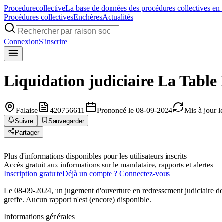
Procedure
collective
La base de données des procédures collectives en
Procédures collectives
Enchères
Actualités
Connexion
S'inscrire
Liquidation judiciaire
La Table
Falaise
420756611
Prononcé le 08-09-2024
Mis à jour 
Suivre
Sauvegarder
Partager
Plus d'informations disponibles pour les utilisateurs inscrits
Accès gratuit aux informations sur le mandataire, rapports et alertes
Inscription gratuite
Déjà un compte ? Connectez-vous
Le 08-09-2024, un jugement d'ouverture en redressement judiciaire de
greffe. Aucun rapport n'est (encore) disponible.
Informations générales