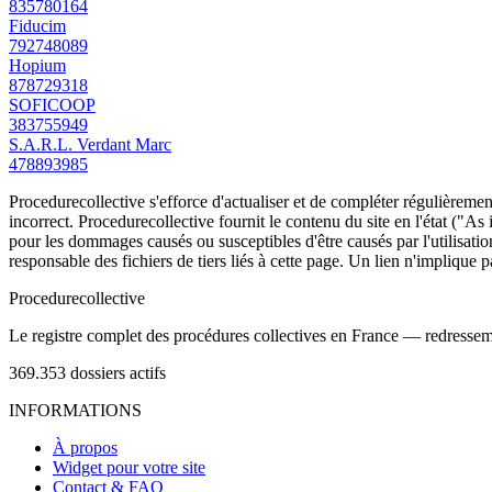
835780164
Fiducim
792748089
Hopium
878729318
SOFICOOP
383755949
S.A.R.L. Verdant Marc
478893985
Procedurecollective s'efforce d'actualiser et de compléter régulièrement
incorrect. Procedurecollective fournit le contenu du site en l'état ("As
pour les dommages causés ou susceptibles d'être causés par l'utilisation
responsable des fichiers de tiers liés à cette page. Un lien n'implique p
Procedure
collective
Le registre complet des procédures collectives en France — redressemen
369.353
dossiers actifs
INFORMATIONS
À propos
Widget pour votre site
Contact & FAQ