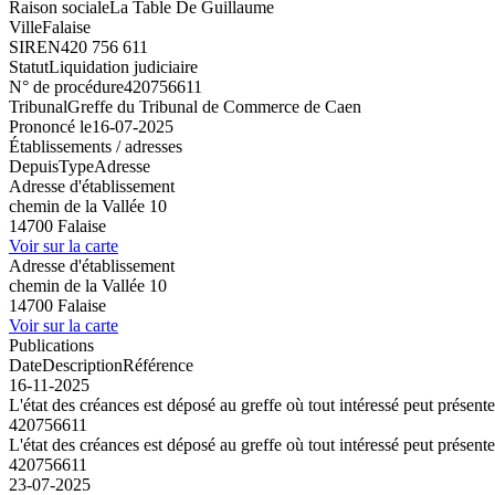
Raison sociale
La Table De Guillaume
Ville
Falaise
SIREN
420 756 611
Statut
Liquidation judiciaire
N° de procédure
420756611
Tribunal
Greffe du Tribunal de Commerce de Caen
Prononcé le
16-07-2025
Établissements / adresses
Depuis
Type
Adresse
Adresse d'établissement
chemin de la Vallée 10
14700 Falaise
Voir sur la carte
Adresse d'établissement
chemin de la Vallée 10
14700 Falaise
Voir sur la carte
Publications
Date
Description
Référence
16-11-2025
L'état des créances est déposé au greffe où tout intéressé peut présent
420756611
L'état des créances est déposé au greffe où tout intéressé peut présent
420756611
23-07-2025