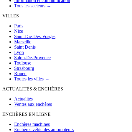
Information et communication
Tous les secteurs →
VILLES
Paris
Nice
Saint-Die-Des-Vosges
Marseille
Saint Denis
Lyon
Salon-De-Provence
Toulouse
Strasbourg
Rouen
Toutes les villes →
ACTUALITÉS & ENCHÈRES
Actualités
Ventes aux enchères
ENCHÈRES EN LIGNE
Enchères machines
Enchères véhicules automoteurs