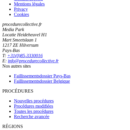
Mentions légales
Privacy
Cookies
procedurecollective.fr
Media Park
Locatie Heideheuvel H1
Mart Smeetslaan 1
1217 ZE Hilversum
Pays-Bas
T:
+31(0)85-3330016
E:
info@procedurecollective.fr
Nos autres sites
Faillissementsdossier
Pays-Bas
Faillissementsdossier
Belgique
PROCÉDURES
Nouvelles procédures
Procédures modifiées
Toutes les procédures
Recherche avancée
RÉGIONS