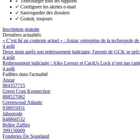
✓
Télécharger tous les rapports
✓
Configurer les alertes e-mail
✓
Sauvegarder des dossiers
✓
Gratuit, toujours
Inscription gratuite
Dernières actualités
« C’est lié au contexte actuel » : Anzar, entreprise de la technopole de
4 août
Deux mois après son redressement judiciaire, l'avenir de GCK se préc
4 août
Redressement judiciaire : Aiko Leroux et CactUs Lock n’ont pas capté
4 août
Faillites dans l'actualité
Anzar
984357715
Green Corp Konnection
888527082
Greenwood Atlantic
938955051
Jabeprode
848860532
Bellee Zaffiro
399156009
Fonderies De Sougland