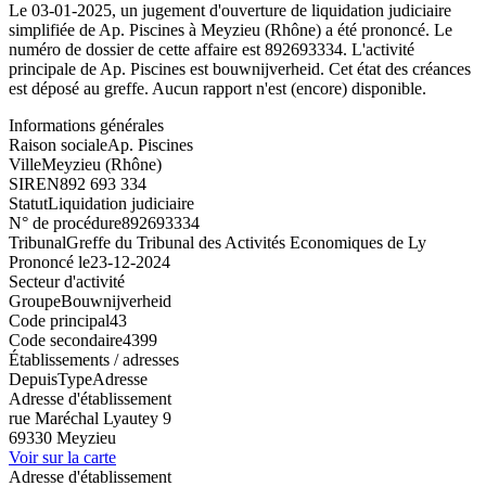
Le 03-01-2025, un jugement d'ouverture de liquidation judiciaire
simplifiée de Ap. Piscines à Meyzieu (Rhône) a été prononcé. Le
numéro de dossier de cette affaire est 892693334. L'activité
principale de Ap. Piscines est bouwnijverheid. Cet état des créances
est déposé au greffe. Aucun rapport n'est (encore) disponible.
Informations générales
Raison sociale
Ap. Piscines
Ville
Meyzieu (Rhône)
SIREN
892 693 334
Statut
Liquidation judiciaire
N° de procédure
892693334
Tribunal
Greffe du Tribunal des Activités Economiques de Ly
Prononcé le
23-12-2024
Secteur d'activité
Groupe
Bouwnijverheid
Code principal
43
Code secondaire
4399
Établissements / adresses
Depuis
Type
Adresse
Adresse d'établissement
rue Maréchal Lyautey 9
69330 Meyzieu
Voir sur la carte
Adresse d'établissement