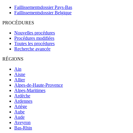
Faillissementsdossier
Pays-Bas
Faillissementsdossier
Belgique
PROCÉDURES
Nouvelles procédures
Procédures modifiées
Toutes les procédures
Recherche avancée
RÉGIONS
Ain
Aisne
Allier
Alpes-de-Haute-Provence
Alpes-Maritimes
Ardèche
Ardennes
Ariège
Aube
Aude
Aveyron
Bas-Rhin