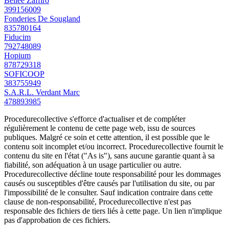
Bellee Zaffiro
399156009
Fonderies De Sougland
835780164
Fiducim
792748089
Hopium
878729318
SOFICOOP
383755949
S.A.R.L. Verdant Marc
478893985
Procedurecollective s'efforce d'actualiser et de compléter
régulièrement le contenu de cette page web, issu de sources
publiques. Malgré ce soin et cette attention, il est possible que le
contenu soit incomplet et/ou incorrect. Procedurecollective fournit le
contenu du site en l'état ("As is"), sans aucune garantie quant à sa
fiabilité, son adéquation à un usage particulier ou autre.
Procedurecollective décline toute responsabilité pour les dommages
causés ou susceptibles d'être causés par l'utilisation du site, ou par
l'impossibilité de le consulter. Sauf indication contraire dans cette
clause de non-responsabilité, Procedurecollective n'est pas
responsable des fichiers de tiers liés à cette page. Un lien n'implique
pas d'approbation de ces fichiers.