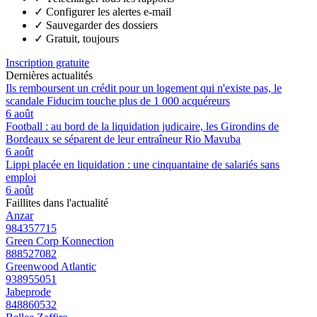
✓
Configurer les alertes e-mail
✓
Sauvegarder des dossiers
✓
Gratuit, toujours
Inscription gratuite
Dernières actualités
Ils remboursent un crédit pour un logement qui n'existe pas, le
scandale Fiducim touche plus de 1 000 acquéreurs
6 août
Football : au bord de la liquidation judicaire, les Girondins de
Bordeaux se séparent de leur entraîneur Rio Mavuba
6 août
Lippi placée en liquidation : une cinquantaine de salariés sans
emploi
6 août
Faillites dans l'actualité
Anzar
984357715
Green Corp Konnection
888527082
Greenwood Atlantic
938955051
Jabeprode
848860532