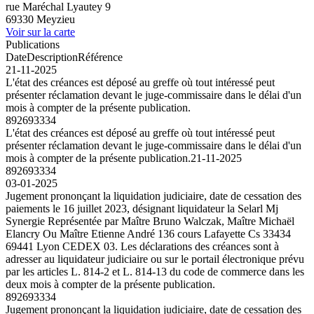
rue Maréchal Lyautey 9
69330 Meyzieu
Voir sur la carte
Publications
Date
Description
Référence
21-11-2025
L'état des créances est déposé au greffe où tout intéressé peut
présenter réclamation devant le juge-commissaire dans le délai d'un
mois à compter de la présente publication.
892693334
L'état des créances est déposé au greffe où tout intéressé peut
présenter réclamation devant le juge-commissaire dans le délai d'un
mois à compter de la présente publication.
21-11-2025
892693334
03-01-2025
Jugement prononçant la liquidation judiciaire, date de cessation des
paiements le 16 juillet 2023, désignant liquidateur la Selarl Mj
Synergie Représentée par Maître Bruno Walczak, Maître Michaël
Elancry Ou Maître Etienne André 136 cours Lafayette Cs 33434
69441 Lyon CEDEX 03. Les déclarations des créances sont à
adresser au liquidateur judiciaire ou sur le portail électronique prévu
par les articles L. 814-2 et L. 814-13 du code de commerce dans les
deux mois à compter de la présente publication.
892693334
Jugement prononçant la liquidation judiciaire, date de cessation des