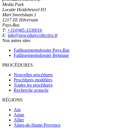
Media Park
Locatie Heideheuvel H1
Mart Smeetslaan 1
1217 ZE Hilversum
Pays-Bas
T:
+31(0)85-3330016
E:
info@procedurecollective.fr
Nos autres sites
Faillissementsdossier
Pays-Bas
Faillissementsdossier
Belgique
PROCÉDURES
Nouvelles procédures
Procédures modifiées
Toutes les procédures
Recherche avancée
RÉGIONS
Ain
Aisne
Allier
Alpes-de-Haute-Provence