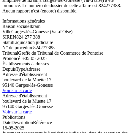
simplifiée de Ikram à Garges-lès-Gonesse (Val-d'Oise) a été
prononcé. Le numéro de dossier de cette affaire est 824277388.
Aucun rapport n'est (encore) disponible.
Informations générales
Raison sociale
Ikram
Ville
Garges-lès-Gonesse (Val-d'Oise)
SIREN
824 277 388
Statut
Liquidation judiciaire
N° de procédure
824277388
Tribunal
Greffe du Tribunal de Commerce de Pontoise
Prononcé le
05-05-2025
Établissements / adresses
Depuis
Type
Adresse
Adresse d'établissement
boulevard de la Muette 17
95140 Garges-lès-Gonesse
Voir sur la carte
Adresse d'établissement
boulevard de la Muette 17
95140 Garges-lès-Gonesse
Voir sur la carte
Publications
Date
Description
Référence
15-05-2025