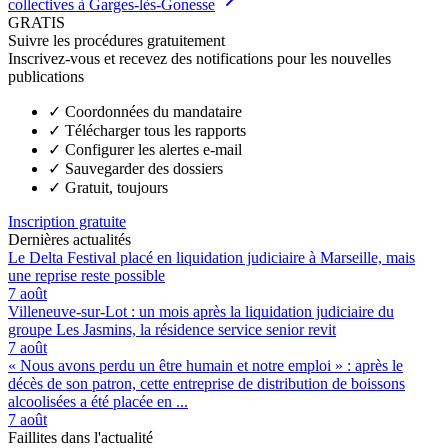
collectives à Garges-lès-Gonesse
GRATIS
Suivre les procédures gratuitement
Inscrivez-vous et recevez des notifications pour les nouvelles
publications
✓
Coordonnées du mandataire
✓
Télécharger tous les rapports
✓
Configurer les alertes e-mail
✓
Sauvegarder des dossiers
✓
Gratuit, toujours
Inscription gratuite
Dernières actualités
Le Delta Festival placé en liquidation judiciaire à Marseille, mais
une reprise reste possible
7 août
Villeneuve-sur-Lot : un mois après la liquidation judiciaire du
groupe Les Jasmins, la résidence service senior revit
7 août
« Nous avons perdu un être humain et notre emploi » : après le
décès de son patron, cette entreprise de distribution de boissons
alcoolisées a été placée en ...
7 août
Faillites dans l'actualité