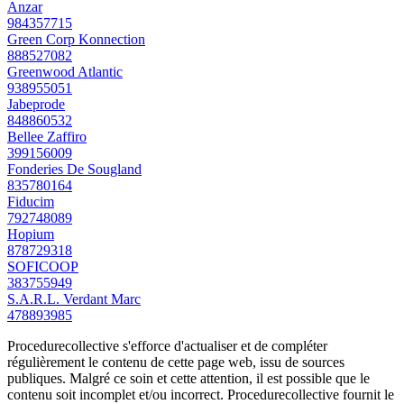
Anzar
984357715
Green Corp Konnection
888527082
Greenwood Atlantic
938955051
Jabeprode
848860532
Bellee Zaffiro
399156009
Fonderies De Sougland
835780164
Fiducim
792748089
Hopium
878729318
SOFICOOP
383755949
S.A.R.L. Verdant Marc
478893985
Procedurecollective s'efforce d'actualiser et de compléter
régulièrement le contenu de cette page web, issu de sources
publiques. Malgré ce soin et cette attention, il est possible que le
contenu soit incomplet et/ou incorrect. Procedurecollective fournit le