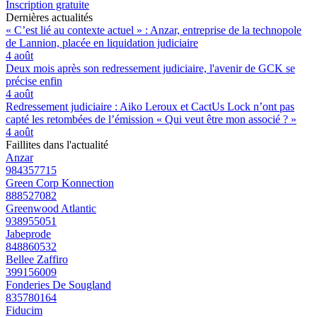
Inscription gratuite
Dernières actualités
« C’est lié au contexte actuel » : Anzar, entreprise de la technopole
de Lannion, placée en liquidation judiciaire
4 août
Deux mois après son redressement judiciaire, l'avenir de GCK se
précise enfin
4 août
Redressement judiciaire : Aiko Leroux et CactUs Lock n’ont pas
capté les retombées de l’émission « Qui veut être mon associé ? »
4 août
Faillites dans l'actualité
Anzar
984357715
Green Corp Konnection
888527082
Greenwood Atlantic
938955051
Jabeprode
848860532
Bellee Zaffiro
399156009
Fonderies De Sougland
835780164
Fiducim