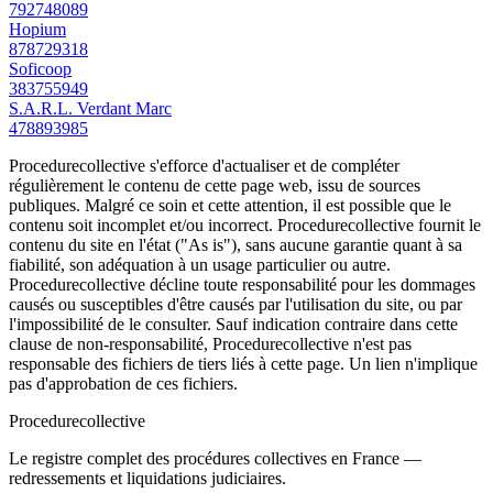
792748089
Hopium
878729318
Soficoop
383755949
S.A.R.L. Verdant Marc
478893985
Procedurecollective s'efforce d'actualiser et de compléter
régulièrement le contenu de cette page web, issu de sources
publiques. Malgré ce soin et cette attention, il est possible que le
contenu soit incomplet et/ou incorrect. Procedurecollective fournit le
contenu du site en l'état ("As is"), sans aucune garantie quant à sa
fiabilité, son adéquation à un usage particulier ou autre.
Procedurecollective décline toute responsabilité pour les dommages
causés ou susceptibles d'être causés par l'utilisation du site, ou par
l'impossibilité de le consulter. Sauf indication contraire dans cette
clause de non-responsabilité, Procedurecollective n'est pas
responsable des fichiers de tiers liés à cette page. Un lien n'implique
pas d'approbation de ces fichiers.
Procedure
collective
Le registre complet des procédures collectives en France —
redressements et liquidations judiciaires.