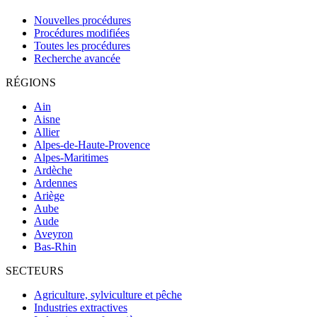
Nouvelles procédures
Procédures modifiées
Toutes les procédures
Recherche avancée
RÉGIONS
Ain
Aisne
Allier
Alpes-de-Haute-Provence
Alpes-Maritimes
Ardèche
Ardennes
Ariège
Aube
Aude
Aveyron
Bas-Rhin
SECTEURS
Agriculture, sylviculture et pêche
Industries extractives