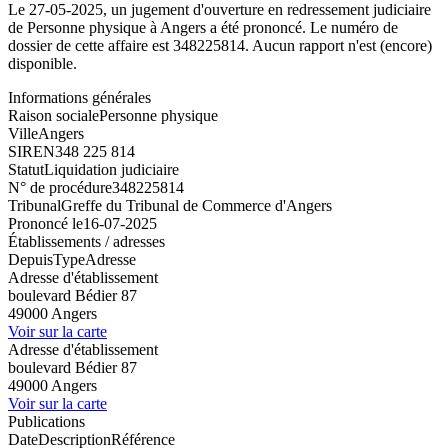
Le 27-05-2025, un jugement d'ouverture en redressement judiciaire
de Personne physique à Angers a été prononcé. Le numéro de
dossier de cette affaire est 348225814. Aucun rapport n'est (encore)
disponible.
Informations générales
Raison sociale
Personne physique
Ville
Angers
SIREN
348 225 814
Statut
Liquidation judiciaire
N° de procédure
348225814
Tribunal
Greffe du Tribunal de Commerce d'Angers
Prononcé le
16-07-2025
Établissements / adresses
Depuis
Type
Adresse
Adresse d'établissement
boulevard Bédier 87
49000 Angers
Voir sur la carte
Adresse d'établissement
boulevard Bédier 87
49000 Angers
Voir sur la carte
Publications
Date
Description
Référence