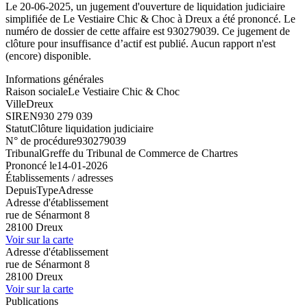
Le 20-06-2025, un jugement d'ouverture de liquidation judiciaire
simplifiée de Le Vestiaire Chic & Choc à Dreux a été prononcé. Le
numéro de dossier de cette affaire est 930279039. Ce jugement de
clôture pour insuffisance d’actif est publié. Aucun rapport n'est
(encore) disponible.
Informations générales
Raison sociale
Le Vestiaire Chic & Choc
Ville
Dreux
SIREN
930 279 039
Statut
Clôture liquidation judiciaire
N° de procédure
930279039
Tribunal
Greffe du Tribunal de Commerce de Chartres
Prononcé le
14-01-2026
Établissements / adresses
Depuis
Type
Adresse
Adresse d'établissement
rue de Sénarmont 8
28100 Dreux
Voir sur la carte
Adresse d'établissement
rue de Sénarmont 8
28100 Dreux
Voir sur la carte
Publications