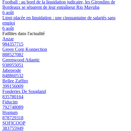
Football : au bord de la liquidation judicaire, les Girondins de
Bordeaux se séparent de leur entraîneur Rio Mavuba
6 août
Lippi placée en liquidation : une cinquantaine de salariés sans
emploi
6 août
Faillites dans l'actualité
Anzar
984357715
Green Corp Konnection
888527082
Greenwood Atlantic
938955051
Jabeprode
848860532
Bellee Zaffiro
399156009
Fonderies De Sougland
835780164
Fiducim
792748089
Hopium
878729318
SOFICOOP
383755949