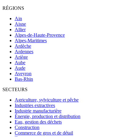
RÉGIONS
Ain
Aisne
Allier
Alpes-de-Haute-Provence
Alpes-Maritimes
Ardèche
Ardennes
Ariège
Aube
Aude
Aveyron
Bas-Rhin
SECTEURS
Agriculture, sylviculture et pêche
Industries extractives
Industrie manufacturière
Énergie, production et distribution
Eau, gestion des déchets
Construction
Commerce de gros et de détail