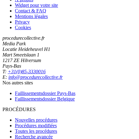
Widget pour votre site
Contact & FAQ
Mentions légales
Privacy
Cookies
procedurecollective.fr
Media Park
Locatie Heideheuvel H1
Mart Smeetslaan 1
1217 ZE Hilversum
Pays-Bas
T:
+31(0)85-3330016
E:
info@procedurecollective.fr
Nos autres sites
Faillissementsdossier
Pays-Bas
Faillissementsdossier
Belgique
PROCÉDURES
Nouvelles procédures
Procédures modifiées
Toutes les procédures
Recherche avancée