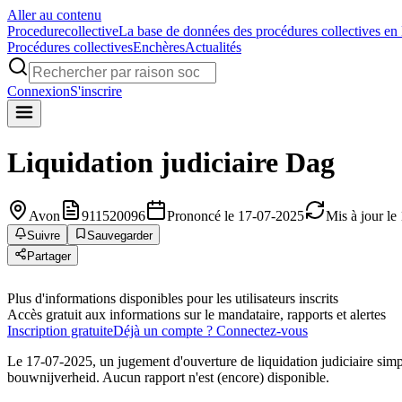
Aller au contenu
Procedure
collective
La base de données des procédures collectives en
Procédures collectives
Enchères
Actualités
Connexion
S'inscrire
Liquidation judiciaire
Dag
Avon
911520096
Prononcé le 17-07-2025
Mis à jour le
Suivre
Sauvegarder
Partager
Plus d'informations disponibles pour les utilisateurs inscrits
Accès gratuit aux informations sur le mandataire, rapports et alertes
Inscription gratuite
Déjà un compte ? Connectez-vous
Le 17-07-2025, un jugement d'ouverture de liquidation judiciaire simp
bouwnijverheid. Aucun rapport n'est (encore) disponible.