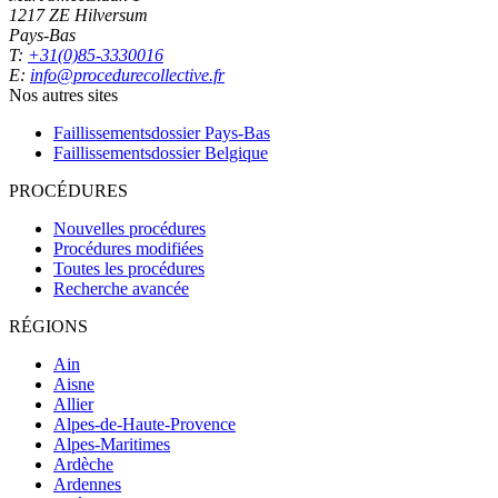
1217 ZE Hilversum
Pays-Bas
T:
+31(0)85-3330016
E:
info@procedurecollective.fr
Nos autres sites
Faillissementsdossier
Pays-Bas
Faillissementsdossier
Belgique
PROCÉDURES
Nouvelles procédures
Procédures modifiées
Toutes les procédures
Recherche avancée
RÉGIONS
Ain
Aisne
Allier
Alpes-de-Haute-Provence
Alpes-Maritimes
Ardèche
Ardennes