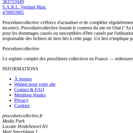
383755949
S.A.R.L. Verdant Marc
478893985
Procedurecollective s'efforce d'actualiser et de compléter régulièrement
incorrect. Procedurecollective fournit le contenu du site en l'état ("As
pour les dommages causés ou susceptibles d'être causés par l'utilisation
responsable des fichiers de tiers liés à cette page. Un lien n'implique p
Procedure
collective
Le registre complet des procédures collectives en France — redressemen
INFORMATIONS
À propos
Widget pour votre site
Contact & FAQ
Mentions légales
Privacy
Cookies
procedurecollective.fr
Media Park
Locatie Heideheuvel H1
Mart Smeetslaan 1