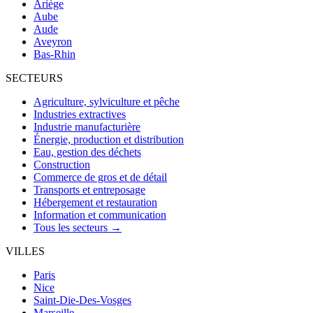
Ariège
Aube
Aude
Aveyron
Bas-Rhin
SECTEURS
Agriculture, sylviculture et pêche
Industries extractives
Industrie manufacturière
Énergie, production et distribution
Eau, gestion des déchets
Construction
Commerce de gros et de détail
Transports et entreposage
Hébergement et restauration
Information et communication
Tous les secteurs →
VILLES
Paris
Nice
Saint-Die-Des-Vosges
Marseille