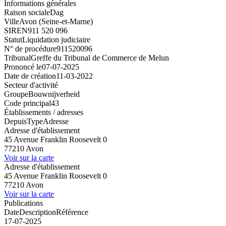
Informations générales
Raison sociale
Dag
Ville
Avon (Seine-et-Marne)
SIREN
911 520 096
Statut
Liquidation judiciaire
N° de procédure
911520096
Tribunal
Greffe du Tribunal de Commerce de Melun
Prononcé le
07-07-2025
Date de création
11-03-2022
Secteur d'activité
Groupe
Bouwnijverheid
Code principal
43
Établissements / adresses
Depuis
Type
Adresse
Adresse d'établissement
45 Avenue Franklin Roosevelt 0
77210 Avon
Voir sur la carte
Adresse d'établissement
45 Avenue Franklin Roosevelt 0
77210 Avon
Voir sur la carte
Publications
Date
Description
Référence
17-07-2025