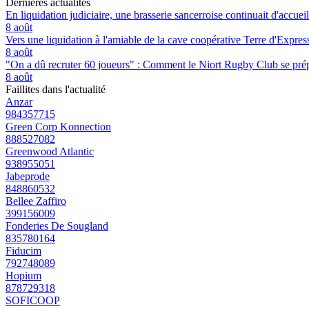
Dernières actualités
En liquidation judiciaire, une brasserie sancerroise continuait d'accueill
8 août
Vers une liquidation à l'amiable de la cave coopérative Terre d'Expre
8 août
"On a dû recruter 60 joueurs" : Comment le Niort Rugby Club se prépar
8 août
Faillites dans l'actualité
Anzar
984357715
Green Corp Konnection
888527082
Greenwood Atlantic
938955051
Jabeprode
848860532
Bellee Zaffiro
399156009
Fonderies De Sougland
835780164
Fiducim
792748089
Hopium
878729318
SOFICOOP