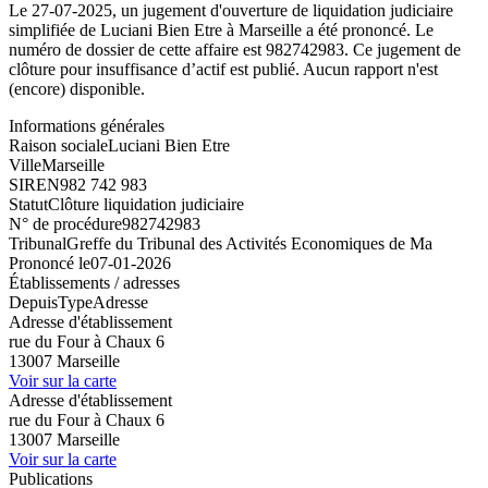
Le 27-07-2025, un jugement d'ouverture de liquidation judiciaire
simplifiée de Luciani Bien Etre à Marseille a été prononcé. Le
numéro de dossier de cette affaire est 982742983. Ce jugement de
clôture pour insuffisance d’actif est publié. Aucun rapport n'est
(encore) disponible.
Informations générales
Raison sociale
Luciani Bien Etre
Ville
Marseille
SIREN
982 742 983
Statut
Clôture liquidation judiciaire
N° de procédure
982742983
Tribunal
Greffe du Tribunal des Activités Economiques de Ma
Prononcé le
07-01-2026
Établissements / adresses
Depuis
Type
Adresse
Adresse d'établissement
rue du Four à Chaux 6
13007 Marseille
Voir sur la carte
Adresse d'établissement
rue du Four à Chaux 6
13007 Marseille
Voir sur la carte
Publications