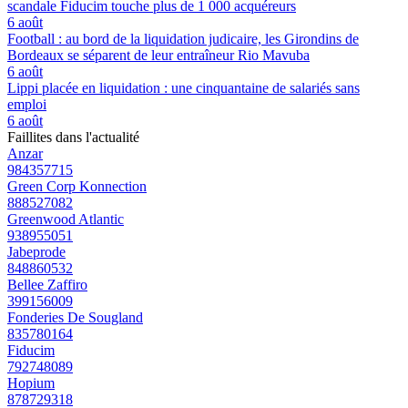
scandale Fiducim touche plus de 1 000 acquéreurs
6 août
Football : au bord de la liquidation judicaire, les Girondins de
Bordeaux se séparent de leur entraîneur Rio Mavuba
6 août
Lippi placée en liquidation : une cinquantaine de salariés sans
emploi
6 août
Faillites dans l'actualité
Anzar
984357715
Green Corp Konnection
888527082
Greenwood Atlantic
938955051
Jabeprode
848860532
Bellee Zaffiro
399156009
Fonderies De Sougland
835780164
Fiducim
792748089
Hopium
878729318