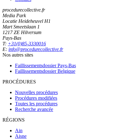
procedurecollective.fr
Media Park
Locatie Heideheuvel H1
Mart Smeetslaan 1
1217 ZE Hilversum
Pays-Bas
T:
+31(0)85-3330016
E:
info@procedurecollective.fr
Nos autres sites
Faillissementsdossier
Pays-Bas
Faillissementsdossier
Belgique
PROCÉDURES
Nouvelles procédures
Procédures modifiées
Toutes les procédures
Recherche avancée
RÉGIONS
Ain
Aisne