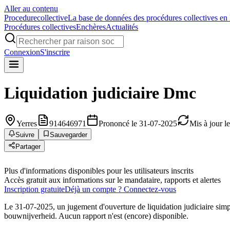
Aller au contenu
Procedure
collective
La base de données des procédures collectives en
Procédures collectives
Enchères
Actualités
Connexion
S'inscrire
Liquidation judiciaire
Dmc
Yerres
914646971
Prononcé le 31-07-2025
Mis à jour l
Suivre
Sauvegarder
Partager
Plus d'informations disponibles pour les utilisateurs inscrits
Accès gratuit aux informations sur le mandataire, rapports et alertes
Inscription gratuite
Déjà un compte ? Connectez-vous
Le 31-07-2025, un jugement d'ouverture de liquidation judiciaire simp
bouwnijverheid. Aucun rapport n'est (encore) disponible.