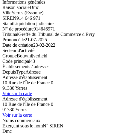
Informations générales
Raison sociale
Dmc
Ville
Yerres (Essonne)
SIREN
914 646 971
Statut
Liquidation judiciaire
N° de procédure
914646971
Tribunal
Greffe du Tribunal de Commerce d'Evry
Prononcé le
21-07-2025
Date de création
23-02-2022
Secteur d'activité
Groupe
Bouwnijverheid
Code principal
43
Établissements / adresses
Depuis
Type
Adresse
Adresse d'établissement
10 Rue de l'Île de France 0
91330 Yerres
Voir sur la carte
Adresse d'établissement
10 Rue de l'Île de France 0
91330 Yerres
Voir sur la carte
Noms commerciaux
Exerçant sous le nom
N° SIREN
Dmc