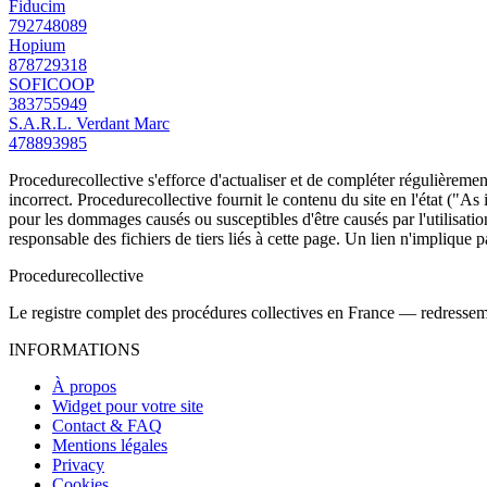
Fiducim
792748089
Hopium
878729318
SOFICOOP
383755949
S.A.R.L. Verdant Marc
478893985
Procedurecollective s'efforce d'actualiser et de compléter régulièrement
incorrect. Procedurecollective fournit le contenu du site en l'état ("As
pour les dommages causés ou susceptibles d'être causés par l'utilisation
responsable des fichiers de tiers liés à cette page. Un lien n'implique p
Procedure
collective
Le registre complet des procédures collectives en France — redressemen
INFORMATIONS
À propos
Widget pour votre site
Contact & FAQ
Mentions légales
Privacy
Cookies