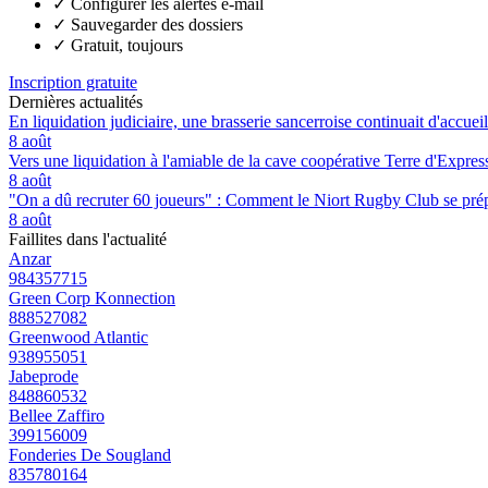
✓
Configurer les alertes e-mail
✓
Sauvegarder des dossiers
✓
Gratuit, toujours
Inscription gratuite
Dernières actualités
En liquidation judiciaire, une brasserie sancerroise continuait d'accueill
8 août
Vers une liquidation à l'amiable de la cave coopérative Terre d'Expre
8 août
"On a dû recruter 60 joueurs" : Comment le Niort Rugby Club se prépar
8 août
Faillites dans l'actualité
Anzar
984357715
Green Corp Konnection
888527082
Greenwood Atlantic
938955051
Jabeprode
848860532
Bellee Zaffiro
399156009
Fonderies De Sougland
835780164