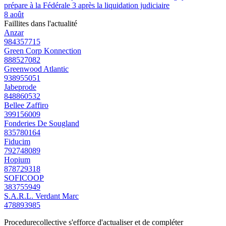
prépare à la Fédérale 3 après la liquidation judiciaire
8 août
Faillites dans l'actualité
Anzar
984357715
Green Corp Konnection
888527082
Greenwood Atlantic
938955051
Jabeprode
848860532
Bellee Zaffiro
399156009
Fonderies De Sougland
835780164
Fiducim
792748089
Hopium
878729318
SOFICOOP
383755949
S.A.R.L. Verdant Marc
478893985
Procedurecollective s'efforce d'actualiser et de compléter