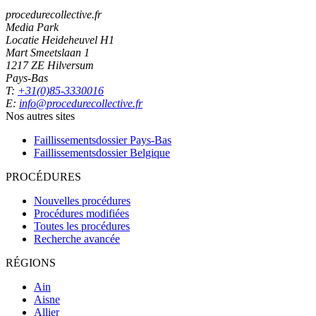
procedurecollective.fr
Media Park
Locatie Heideheuvel H1
Mart Smeetslaan 1
1217 ZE Hilversum
Pays-Bas
T:
+31(0)85-3330016
E:
info@procedurecollective.fr
Nos autres sites
Faillissementsdossier
Pays-Bas
Faillissementsdossier
Belgique
PROCÉDURES
Nouvelles procédures
Procédures modifiées
Toutes les procédures
Recherche avancée
RÉGIONS
Ain
Aisne
Allier