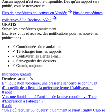
Aucun rapport n'est encore disponible. Dès qu'un rapport sera
publié, vous le trouverez ici.
Plus de procédures collectives en Vendée
Plus de procédures
collectives à La Roche-sur-Yon
GRATIS
Suivre les procédures gratuitement
Inscrivez-vous et recevez des notifications pour les nouvelles
publications
✓
Coordonnées du mandataire
✓
Télécharger tous les rapports
✓
Configurer les alertes e-mail
✓
Sauvegarder des dossiers
✓
Gratuit, toujours
Inscription gratuite
Dernières actualités
En liquidation judiciaire, une brasserie sancerroise continuait
d'accueillir des clients : la préfecture ferme l'établissement
8 août
Vers une liquidation à l'amiable de la cave coopérative Terre
d'Expression à Fabrezan ?
8 août
"On a dû recruter 60 joueurs" : Comment le Niort Rugby Club se