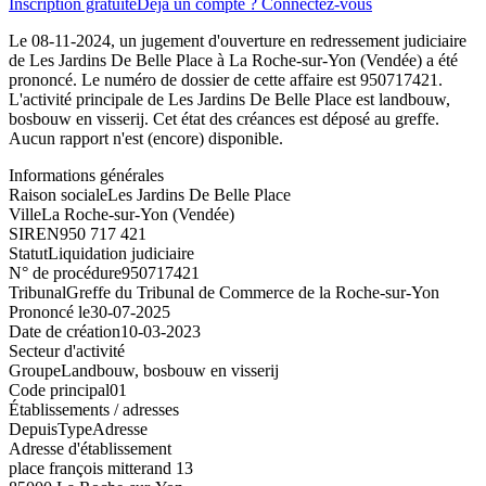
Inscription gratuite
Déjà un compte ? Connectez-vous
Le 08-11-2024, un jugement d'ouverture en redressement judiciaire
de Les Jardins De Belle Place à La Roche-sur-Yon (Vendée) a été
prononcé. Le numéro de dossier de cette affaire est 950717421.
L'activité principale de Les Jardins De Belle Place est landbouw,
bosbouw en visserij. Cet état des créances est déposé au greffe.
Aucun rapport n'est (encore) disponible.
Informations générales
Raison sociale
Les Jardins De Belle Place
Ville
La Roche-sur-Yon (Vendée)
SIREN
950 717 421
Statut
Liquidation judiciaire
N° de procédure
950717421
Tribunal
Greffe du Tribunal de Commerce de la Roche-sur-Yon
Prononcé le
30-07-2025
Date de création
10-03-2023
Secteur d'activité
Groupe
Landbouw, bosbouw en visserij
Code principal
01
Établissements / adresses
Depuis
Type
Adresse
Adresse d'établissement
place françois mitterand 13