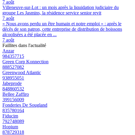
7 août
Villeneuve-sur-Lot : un mois après la liquidation judiciaire du
groupe Les Jasmins, la résidence service senior revit
7 août
« Nous avons perdu un être humain et notre emploi » : après le
décès de son patron, cette entreprise de distribution de boissons
alcoolisées a été placée en ...
7 août
Faillites dans l'actualité
Anzar
984357715
Green Corp Konnection
888527082
Greenwood Atlantic
938955051
Jabeprode
848860532
Bellee Zaffiro
399156009
Fonderies De Sougland
835780164
Fiducim
792748089
Hopium
878729318