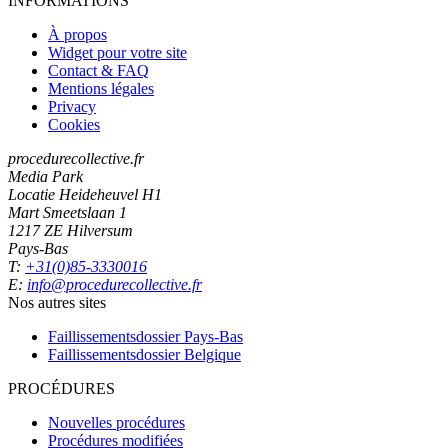
INFORMATIONS
À propos
Widget pour votre site
Contact & FAQ
Mentions légales
Privacy
Cookies
procedurecollective.fr
Media Park
Locatie Heideheuvel H1
Mart Smeetslaan 1
1217 ZE Hilversum
Pays-Bas
T:
+31(0)85-3330016
E:
info@procedurecollective.fr
Nos autres sites
Faillissementsdossier
Pays-Bas
Faillissementsdossier
Belgique
PROCÉDURES
Nouvelles procédures
Procédures modifiées