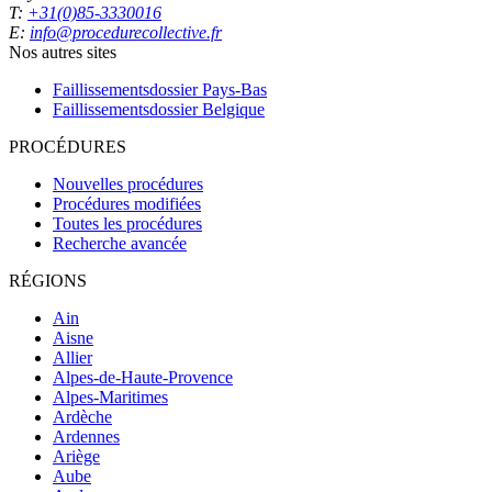
T:
+31(0)85-3330016
E:
info@procedurecollective.fr
Nos autres sites
Faillissementsdossier
Pays-Bas
Faillissementsdossier
Belgique
PROCÉDURES
Nouvelles procédures
Procédures modifiées
Toutes les procédures
Recherche avancée
RÉGIONS
Ain
Aisne
Allier
Alpes-de-Haute-Provence
Alpes-Maritimes
Ardèche
Ardennes
Ariège
Aube