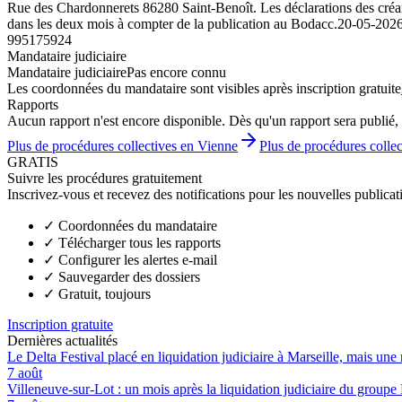
Rue des Chardonnerets 86280 Saint-Benoît. Les déclarations des créanc
dans les deux mois à compter de la publication au Bodacc.
20-05-202
995175924
Mandataire judiciaire
Mandataire judiciaire
Pas encore connu
Les coordonnées du mandataire sont visibles après inscription gratuite
Rapports
Aucun rapport n'est encore disponible. Dès qu'un rapport sera publié, 
Plus de procédures collectives en Vienne
Plus de procédures colle
GRATIS
Suivre les procédures gratuitement
Inscrivez-vous et recevez des notifications pour les nouvelles publicat
✓
Coordonnées du mandataire
✓
Télécharger tous les rapports
✓
Configurer les alertes e-mail
✓
Sauvegarder des dossiers
✓
Gratuit, toujours
Inscription gratuite
Dernières actualités
Le Delta Festival placé en liquidation judiciaire à Marseille, mais une 
7 août
Villeneuve-sur-Lot : un mois après la liquidation judiciaire du groupe 