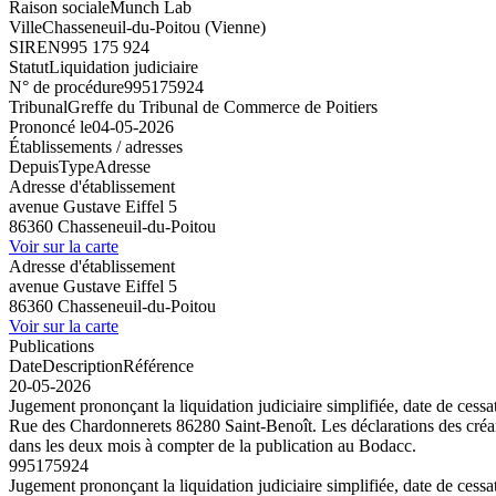
Raison sociale
Munch Lab
Ville
Chasseneuil-du-Poitou (Vienne)
SIREN
995 175 924
Statut
Liquidation judiciaire
N° de procédure
995175924
Tribunal
Greffe du Tribunal de Commerce de Poitiers
Prononcé le
04-05-2026
Établissements / adresses
Depuis
Type
Adresse
Adresse d'établissement
avenue Gustave Eiffel 5
86360 Chasseneuil-du-Poitou
Voir sur la carte
Adresse d'établissement
avenue Gustave Eiffel 5
86360 Chasseneuil-du-Poitou
Voir sur la carte
Publications
Date
Description
Référence
20-05-2026
Jugement prononçant la liquidation judiciaire simplifiée, date de ces
Rue des Chardonnerets 86280 Saint-Benoît. Les déclarations des créanc
dans les deux mois à compter de la publication au Bodacc.
995175924
Jugement prononçant la liquidation judiciaire simplifiée, date de ces