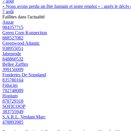
7 août
« Nous avons perdu un être humain et notre emploi » : après le décès de
7 août
Faillites dans l'actualité
Anzar
984357715
Green Corp Konnection
888527082
Greenwood Atlantic
938955051
Jabeprode
848860532
Bellee Zaffiro
399156009
Fonderies De Sougland
835780164
Fiducim
792748089
Hopium
878729318
SOFICOOP
383755949
S.A.R.L. Verdant Marc
478893985