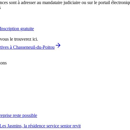
es sont à adresser au mandataire judiciaire ou sur le portail électroni
6
Inscription gratuite
vous le trouverez ici.
ctives à Chasseneuil-du-Poitou
ions
reprise reste possible
Les Jasmins, la résidence service senior revit