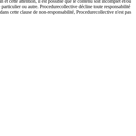
et cette attention, il est possible que le contenu soit incomplet et/ou
e particulier ou autre. Procedurecollective décline toute responsabilité
e dans cette clause de non-responsabilité, Procedurecollective n'est pas