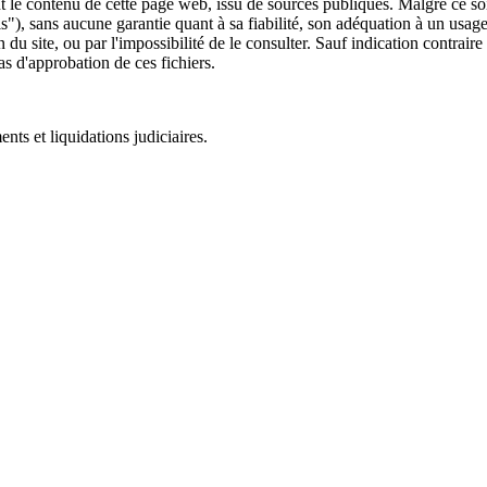
 le contenu de cette page web, issu de sources publiques. Malgré ce soin 
 is"), sans aucune garantie quant à sa fiabilité, son adéquation à un usag
 du site, ou par l'impossibilité de le consulter. Sauf indication contrair
as d'approbation de ces fichiers.
ts et liquidations judiciaires.