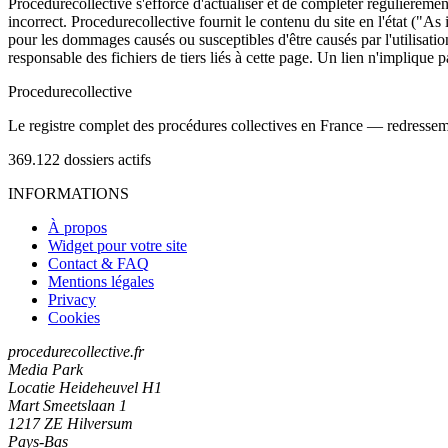
Procedurecollective s'efforce d'actualiser et de compléter régulièrement
incorrect. Procedurecollective fournit le contenu du site en l'état ("As
pour les dommages causés ou susceptibles d'être causés par l'utilisation
responsable des fichiers de tiers liés à cette page. Un lien n'implique p
Procedure
collective
Le registre complet des procédures collectives en France — redressemen
369.122
dossiers actifs
INFORMATIONS
À propos
Widget pour votre site
Contact & FAQ
Mentions légales
Privacy
Cookies
procedurecollective.fr
Media Park
Locatie Heideheuvel H1
Mart Smeetslaan 1
1217 ZE Hilversum
Pays-Bas