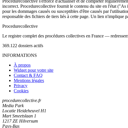
Procedurecollective s'efforce d'actualiser et de compléter régulièrement
incorrect. Procedurecollective fournit le contenu du site en l'état ("As
pour les dommages causés ou susceptibles d'être causés par l'utilisation
responsable des fichiers de tiers liés à cette page. Un lien n'implique p
Procedure
collective
Le registre complet des procédures collectives en France — redressemen
369.122
dossiers actifs
INFORMATIONS
À propos
Widget pour votre site
Contact & FAQ
Mentions légales
Privacy
Cookies
procedurecollective.fr
Media Park
Locatie Heideheuvel H1
Mart Smeetslaan 1
1217 ZE Hilversum
Pays-Bas