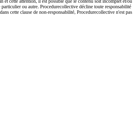
et cette attention, il est possible que le contenu soit incomplet et/ou
e particulier ou autre. Procedurecollective décline toute responsabilité
e dans cette clause de non-responsabilité, Procedurecollective n'est pas