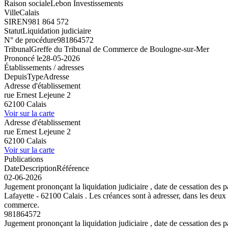
Raison sociale
Lebon Investissements
Ville
Calais
SIREN
981 864 572
Statut
Liquidation judiciaire
N° de procédure
981864572
Tribunal
Greffe du Tribunal de Commerce de Boulogne-sur-Mer
Prononcé le
28-05-2026
Établissements / adresses
Depuis
Type
Adresse
Adresse d'établissement
rue Ernest Lejeune 2
62100 Calais
Voir sur la carte
Adresse d'établissement
rue Ernest Lejeune 2
62100 Calais
Voir sur la carte
Publications
Date
Description
Référence
02-06-2026
Jugement prononçant la liquidation judiciaire , date de cessation
Lafayette - 62100 Calais . Les créances sont à adresser, dans les deux 
commerce.
981864572
Jugement prononçant la liquidation judiciaire , date de cessation