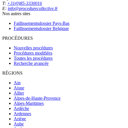
T:
+31(0)85-3330016
E:
info@procedurecollective.fr
Nos autres sites
Faillissementsdossier
Pays-Bas
Faillissementsdossier
Belgique
PROCÉDURES
Nouvelles procédures
Procédures modifiées
Toutes les procédures
Recherche avancée
RÉGIONS
Ain
Aisne
Allier
Alpes-de-Haute-Provence
Alpes-Maritimes
Ardèche
Ardennes
Ariège
Aube