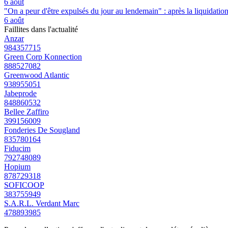
6 août
"On a peur d'être expulsés du jour au lendemain" : après la liquidation 
6 août
Faillites dans l'actualité
Anzar
984357715
Green Corp Konnection
888527082
Greenwood Atlantic
938955051
Jabeprode
848860532
Bellee Zaffiro
399156009
Fonderies De Sougland
835780164
Fiducim
792748089
Hopium
878729318
SOFICOOP
383755949
S.A.R.L. Verdant Marc
478893985