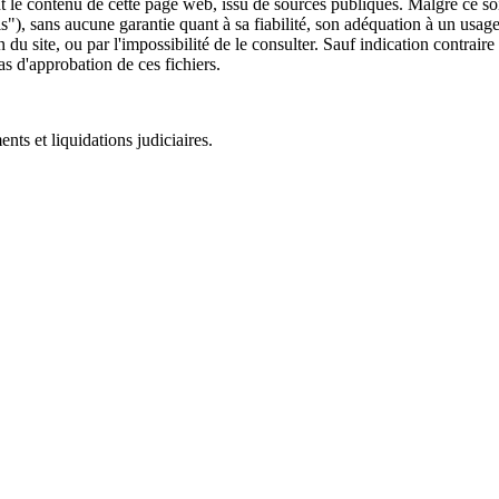
 le contenu de cette page web, issu de sources publiques. Malgré ce soin 
 is"), sans aucune garantie quant à sa fiabilité, son adéquation à un usag
 du site, ou par l'impossibilité de le consulter. Sauf indication contrair
as d'approbation de ces fichiers.
ts et liquidations judiciaires.