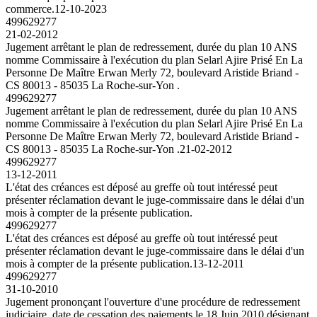
commerce.
12-10-2023
499629277
21-02-2012
Jugement arrêtant le plan de redressement, durée du plan 10 ANS
nomme Commissaire à l'exécution du plan Selarl Ajire Prisé En La
Personne De Maître Erwan Merly 72, boulevard Aristide Briand -
CS 80013 - 85035 La Roche-sur-Yon .
499629277
Jugement arrêtant le plan de redressement, durée du plan 10 ANS
nomme Commissaire à l'exécution du plan Selarl Ajire Prisé En La
Personne De Maître Erwan Merly 72, boulevard Aristide Briand -
CS 80013 - 85035 La Roche-sur-Yon .
21-02-2012
499629277
13-12-2011
L'état des créances est déposé au greffe où tout intéressé peut
présenter réclamation devant le juge-commissaire dans le délai d'un
mois à compter de la présente publication.
499629277
L'état des créances est déposé au greffe où tout intéressé peut
présenter réclamation devant le juge-commissaire dans le délai d'un
mois à compter de la présente publication.
13-12-2011
499629277
31-10-2010
Jugement prononçant l'ouverture d'une procédure de redressement
judiciaire, date de cessation des paiements le 18 Juin 2010 désignant