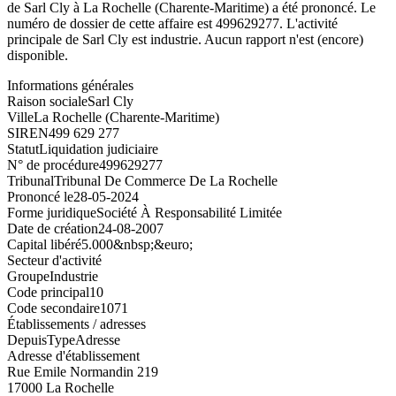
de Sarl Cly à La Rochelle (Charente-Maritime) a été prononcé. Le
numéro de dossier de cette affaire est 499629277. L'activité
principale de Sarl Cly est industrie. Aucun rapport n'est (encore)
disponible.
Informations générales
Raison sociale
Sarl Cly
Ville
La Rochelle (Charente-Maritime)
SIREN
499 629 277
Statut
Liquidation judiciaire
N° de procédure
499629277
Tribunal
Tribunal De Commerce De La Rochelle
Prononcé le
28-05-2024
Forme juridique
Société À Responsabilité Limitée
Date de création
24-08-2007
Capital libéré
5.000&nbsp;&euro;
Secteur d'activité
Groupe
Industrie
Code principal
10
Code secondaire
1071
Établissements / adresses
Depuis
Type
Adresse
Adresse d'établissement
Rue Emile Normandin 219
17000 La Rochelle