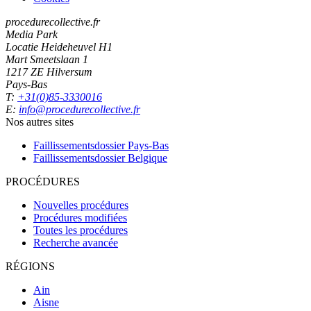
procedurecollective.fr
Media Park
Locatie Heideheuvel H1
Mart Smeetslaan 1
1217 ZE Hilversum
Pays-Bas
T:
+31(0)85-3330016
E:
info@procedurecollective.fr
Nos autres sites
Faillissementsdossier
Pays-Bas
Faillissementsdossier
Belgique
PROCÉDURES
Nouvelles procédures
Procédures modifiées
Toutes les procédures
Recherche avancée
RÉGIONS
Ain
Aisne