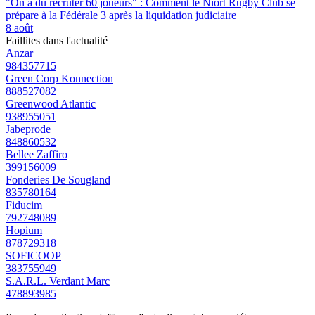
"On a dû recruter 60 joueurs" : Comment le Niort Rugby Club se
prépare à la Fédérale 3 après la liquidation judiciaire
8 août
Faillites dans l'actualité
Anzar
984357715
Green Corp Konnection
888527082
Greenwood Atlantic
938955051
Jabeprode
848860532
Bellee Zaffiro
399156009
Fonderies De Sougland
835780164
Fiducim
792748089
Hopium
878729318
SOFICOOP
383755949
S.A.R.L. Verdant Marc
478893985